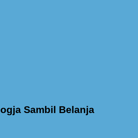
ogja Sambil Belanja