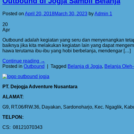
Outbound di Jogja Sambil Belanja
Posted on
April 20, 2018
March 30, 2023
by
Admin 1
20
Apr
Outbound adalah kegiatan yang seru dan menyenangkan tetapi
baiknya jika kita melakukan kegiatan lain yang dapat mengemba
hawa terutama ibu-ibu yang hobi berbelanja, mendengar […]
Continue reading
→
Posted in
Outbound
|
Tagged
Belanja di Jogja
,
Belanja Oleh-
PT. Dejogja Adventure Nusantara
ALAMAT:
G9, RT.06/RW.36, Dayakan, Sardonoharjo, Kec. Ngaglik, Ka
TELPON:
CS: 08121070343