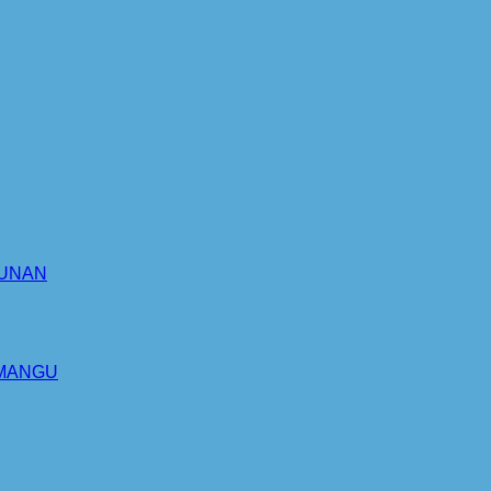
GUNAN
GMANGU