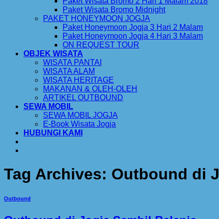
Paket Wisata Bromo 2 Hari 1 Malam 2018
Paket Wisata Bromo Midnight
PAKET HONEYMOON JOGJA
Paket Honeymoon Jogja 3 Hari 2 Malam
Paket Honeymoon Jogja 4 Hari 3 Malam
ON REQUEST TOUR
OBJEK WISATA
WISATA PANTAI
WISATA ALAM
WISATA HERITAGE
MAKANAN & OLEH-OLEH
ARTIKEL OUTBOUND
SEWA MOBIL
SEWA MOBIL JOGJA
E-Book Wisata Jogja
HUBUNGI KAMI
Tag Archives:
Outbound di J
Outbound