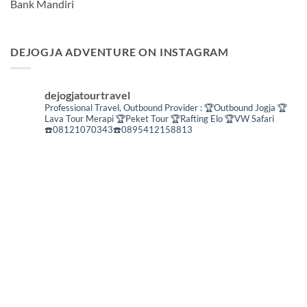
Bank Mandiri
DEJOGJA ADVENTURE ON INSTAGRAM
dejogjatourtravel
Professional Travel,
Outbound Provider :
🏆Outbound Jogja
🏆
Lava Tour Merapi
🏆Peket Tour
🏆Rafting Elo
🏆VW Safari
☎️08121070343☎️0895412158813