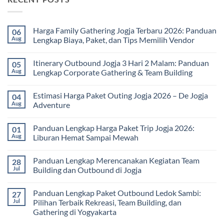
Harga Family Gathering Jogja Terbaru 2026: Panduan
06
Aug
Lengkap Biaya, Paket, dan Tips Memilih Vendor
No
Comments
Itinerary Outbound Jogja 3 Hari 2 Malam: Panduan
05
on
Harga
Aug
Lengkap Corporate Gathering & Team Building
Family
Gathering
No
Jogja
Comments
Estimasi Harga Paket Outing Jogja 2026 – De Jogja
04
Terbaru
on
2026:
Itinerary
Aug
Adventure
Panduan
Outbound
Lengkap
Jogja
No
Biaya,
3
Comments
Panduan Lengkap Harga Paket Trip Jogja 2026:
01
Paket,
Hari
on
dan
2
Estimasi
Aug
Liburan Hemat Sampai Mewah
Tips
Malam:
Harga
Memilih
Panduan
Paket
No
Vendor
Lengkap
Outing
Comments
Panduan Lengkap Merencanakan Kegiatan Team
28
Corporate
Jogja
on
Gathering
2026
Panduan
Jul
Building dan Outbound di Jogja
&
–
Lengkap
Team
De
Harga
No
Building
Jogja
Paket
Comments
Panduan Lengkap Paket Outbound Ledok Sambi:
27
Adventure
Trip
on
Jogja
Panduan
Jul
Pilihan Terbaik Rekreasi, Team Building, dan
2026:
Lengkap
Gathering di Yogyakarta
Liburan
Merencanakan
Hemat
Kegiatan
No