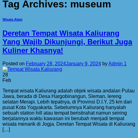
Tag Archives:
museum
Wisata Alam
Deretan Tempat Wisata Kaliurang
Yang Wajib Dikunjungi, Berikut Juga
Kuliner Khasnya!
Posted on
February 28, 2024
January 9, 2024
by
Admin 1
28
Feb
Tempat wisata Kaliurang adalah objek wisata andalan Pulau
Jawa, berada di Desa Hargobinangun, Sleman, lereng
selatan Merapi. Lebih tepatnya, di Provinsi D.I.Y, 25 km dari
pusat Kota Yogyakarta. Sebelumnya Kaliurang hanyalah
sebuah station hill atau tempat beristirahat namun seiring
berjalannya waktu kawasan ini berubah menjadi tempat
wisata menarik di Jogja. Deretan Tempat Wisata di Kaliurang
[…]