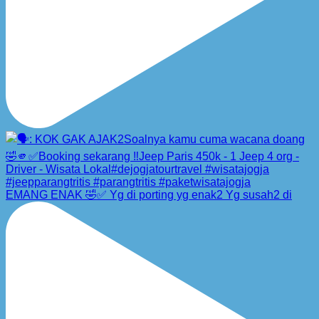
EMANG ENAK 🤣✅ Yg di porting yg enak2 Yg susah2 di