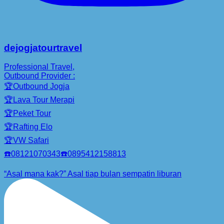
dejogjatourtravel
Professional Travel,
Outbound Provider :
🏆Outbound Jogja
🏆Lava Tour Merapi
🏆Peket Tour
🏆Rafting Elo
🏆VW Safari
☎️08121070343☎️0895412158813
“Asal mana kak?” Asal tiap bulan sempatin liburan