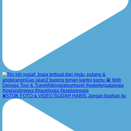
❌STOK FOTO & VIDEO SUDAH HABIS Jangan biarkan itu