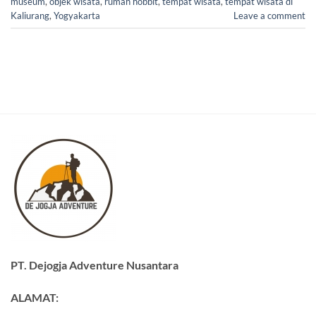
museum
,
objek wisata
,
rumah hobbit
,
tempat wisata
,
tempat wisata di
Kaliurang
,
Yogyakarta
Leave a comment
PT. Dejogja Adventure Nusantara
ALAMAT: