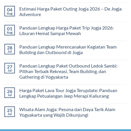
Solusi
Gathering
No
Edukatif
Jogja
Comments
Estimasi Harga Paket Outing Jogja 2026 – De Jogja
04
untuk
Terbaru
on
Pembelajaran
2026:
Itinerary
Aug
Adventure
di
Panduan
Outbound
Luar
Lengkap
Jogja
No
Kelas
Biaya,
3
Comments
Panduan Lengkap Harga Paket Trip Jogja 2026:
01
Paket,
Hari
on
dan
2
Estimasi
Aug
Liburan Hemat Sampai Mewah
Tips
Malam:
Harga
Memilih
Panduan
Paket
No
Vendor
Lengkap
Outing
Comments
Panduan Lengkap Merencanakan Kegiatan Team
28
Corporate
Jogja
on
Gathering
2026
Panduan
Jul
Building dan Outbound di Jogja
&
–
Lengkap
Team
De
Harga
No
Building
Jogja
Paket
Comments
Panduan Lengkap Paket Outbound Ledok Sambi:
27
Adventure
Trip
on
Jogja
Panduan
Jul
Pilihan Terbaik Rekreasi, Team Building, dan
2026:
Lengkap
Gathering di Yogyakarta
Liburan
Merencanakan
Hemat
Kegiatan
No
Sampai
Team
Comments
Mewah
Building
Harga Paket Lava Tour Jogja Terupdate: Panduan
26
on
dan
Panduan
Jul
Lengkap Petualangan Jeep Merapi Kaliurang
Outbound
Lengkap
di
Paket
No
Jogja
Outbound
Comments
Wisata Alam Jogja: Pesona dan Daya Tarik Alam
25
Ledok
on
Sambi:
Harga
Jul
Yogyakarta yang Wajib Dikunjungi
Pilihan
Paket
Terbaik
Lava
No
Rekreasi,
Tour
Comments
Team
Jogja
on