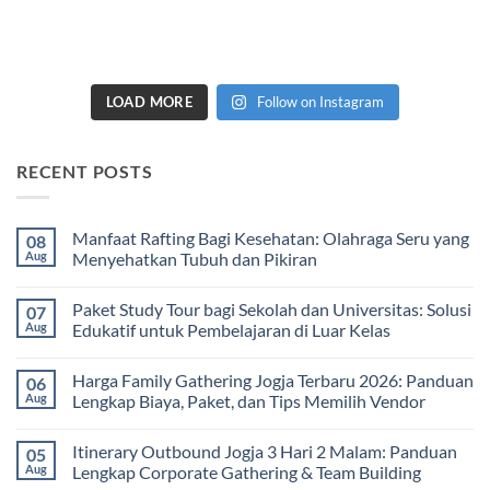
LOAD MORE
Follow on Instagram
RECENT POSTS
Manfaat Rafting Bagi Kesehatan: Olahraga Seru yang
08
Aug
Menyehatkan Tubuh dan Pikiran
No
Comments
Paket Study Tour bagi Sekolah dan Universitas: Solusi
07
on
Manfaat
Aug
Edukatif untuk Pembelajaran di Luar Kelas
Rafting
Bagi
No
Kesehatan:
Comments
Harga Family Gathering Jogja Terbaru 2026: Panduan
06
Olahraga
on
Seru
Paket
Aug
Lengkap Biaya, Paket, dan Tips Memilih Vendor
yang
Study
Menyehatkan
Tour
No
Tubuh
bagi
Comments
Itinerary Outbound Jogja 3 Hari 2 Malam: Panduan
05
dan
Sekolah
on
Pikiran
dan
Harga
Aug
Lengkap Corporate Gathering & Team Building
Universitas:
Family