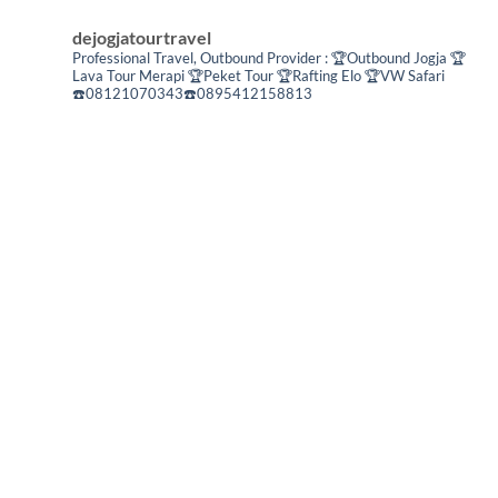
dejogjatourtravel
Professional Travel,
Outbound Provider :
🏆Outbound Jogja
🏆
Lava Tour Merapi
🏆Peket Tour
🏆Rafting Elo
🏆VW Safari
☎️08121070343☎️0895412158813