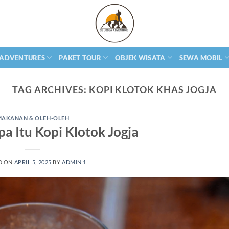
 ADVENTURES
PAKET TOUR
OBJEK WISATA
SEWA MOBIL
TAG ARCHIVES:
KOPI KLOTOK KHAS JOGJA
MAKANAN & OLEH-OLEH
a Itu Kopi Klotok Jogja
D ON
APRIL 5, 2025
BY
ADMIN 1