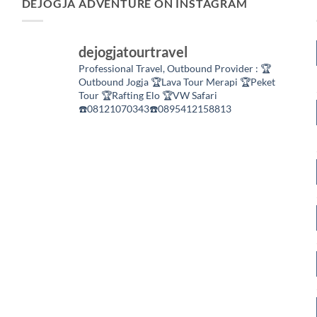
DEJOGJA ADVENTURE ON INSTAGRAM
dejogjatourtravel
Professional Travel,
Outbound Provider :
🏆
Outbound Jogja
🏆Lava Tour Merapi
🏆Peket
Tour
🏆Rafting Elo
🏆VW Safari
☎️08121070343☎️0895412158813