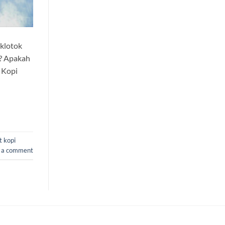
 klotok
a? Apakah
 Kopi
 kopi
 a comment