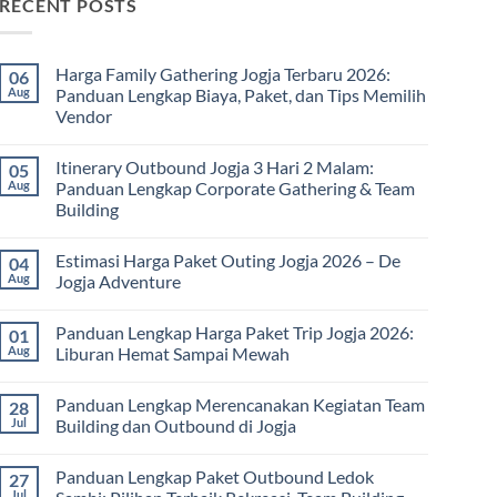
RECENT POSTS
Harga Family Gathering Jogja Terbaru 2026:
06
Aug
Panduan Lengkap Biaya, Paket, dan Tips Memilih
Vendor
No
Comments
Itinerary Outbound Jogja 3 Hari 2 Malam:
05
on
Harga
Aug
Panduan Lengkap Corporate Gathering & Team
Family
Building
Gathering
Jogja
No
Terbaru
Comments
2026:
Estimasi Harga Paket Outing Jogja 2026 – De
04
on
Panduan
Itinerary
Aug
Jogja Adventure
Lengkap
Outbound
Biaya,
Jogja
No
Paket,
3
Comments
dan
Panduan Lengkap Harga Paket Trip Jogja 2026:
01
Hari
on
Tips
2
Estimasi
Aug
Liburan Hemat Sampai Mewah
Memilih
Malam:
Harga
Vendor
Panduan
Paket
No
Lengkap
Outing
Comments
Panduan Lengkap Merencanakan Kegiatan Team
28
Corporate
Jogja
on
Gathering
2026
Panduan
Jul
Building dan Outbound di Jogja
&
–
Lengkap
Team
De
Harga
No
Building
Jogja
Paket
Comments
Panduan Lengkap Paket Outbound Ledok
27
Adventure
Trip
on
Jogja
Panduan
Jul