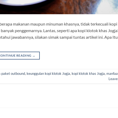
beberapa makanan maupun minuman khasnya, tidak terkecuali kopi
g banyak penggemarnya. Lantas, seperti apa kopi klotok khas Jogj
ui jawabannya, silakan simak sampai tuntas artikel ini. Apa Itu
CONTINUE READING
→
a paket outbound
,
keunggulan kopi klotok Jogja
,
kopi klotok khas Jogja
,
manfaat
Leave