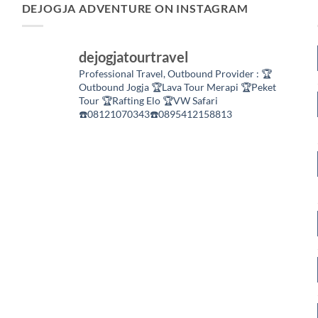
DEJOGJA ADVENTURE ON INSTAGRAM
dejogjatourtravel
Professional Travel,
Outbound Provider :
🏆
Outbound Jogja
🏆Lava Tour Merapi
🏆Peket
Tour
🏆Rafting Elo
🏆VW Safari
☎️08121070343☎️0895412158813