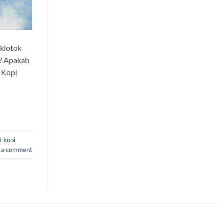
 klotok
a? Apakah
 Kopi
 kopi
 a comment