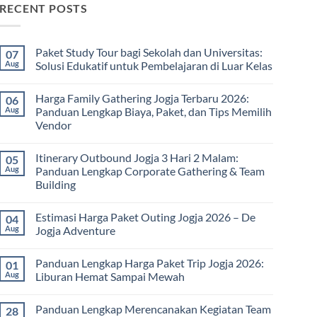
RECENT POSTS
Paket Study Tour bagi Sekolah dan Universitas:
07
Aug
Solusi Edukatif untuk Pembelajaran di Luar Kelas
No
Comments
Harga Family Gathering Jogja Terbaru 2026:
06
on
Paket
Aug
Panduan Lengkap Biaya, Paket, dan Tips Memilih
Study
Vendor
Tour
bagi
No
Sekolah
Comments
dan
Itinerary Outbound Jogja 3 Hari 2 Malam:
05
on
Universitas:
Harga
Aug
Panduan Lengkap Corporate Gathering & Team
Solusi
Family
Edukatif
Building
Gathering
untuk
Jogja
Pembelajaran
No
Terbaru
di
Comments
2026:
Estimasi Harga Paket Outing Jogja 2026 – De
04
on
Luar
Panduan
Itinerary
Kelas
Aug
Jogja Adventure
Lengkap
Outbound
Biaya,
Jogja
No
Paket,
3
Comments
dan
Panduan Lengkap Harga Paket Trip Jogja 2026:
01
Hari
on
Tips
2
Estimasi
Aug
Liburan Hemat Sampai Mewah
Memilih
Malam:
Harga
Vendor
Panduan
Paket
No
Lengkap
Outing
Comments
Panduan Lengkap Merencanakan Kegiatan Team
28
Corporate
Jogja
on