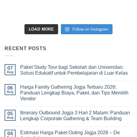
LOAD MORE
Follow on Instagram
RECENT POSTS
Paket Study Tour bagi Sekolah dan Universitas:
07
Aug
Solusi Edukatif untuk Pembelajaran di Luar Kelas
No
Comments
Harga Family Gathering Jogja Terbaru 2026:
on
06
Paket
Aug
Panduan Lengkap Biaya, Paket, dan Tips Memilih
Study
Vendor
Tour
bagi
No
Sekolah
Comments
dan
Itinerary Outbound Jogja 3 Hari 2 Malam: Panduan
on
05
Universitas:
Harga
Aug
Lengkap Corporate Gathering & Team Building
Solusi
Family
Edukatif
Gathering
No
untuk
Jogja
Comments
Pembelajaran
Estimasi Harga Paket Outing Jogja 2026 – De
Terbaru
on
04
di
2026:
Itinerary