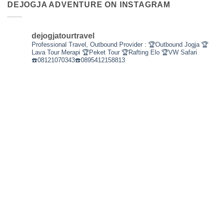
DEJOGJA ADVENTURE ON INSTAGRAM
dejogjatourtravel
Professional Travel,
Outbound Provider :
🏆Outbound Jogja
🏆
Lava Tour Merapi
🏆Peket Tour
🏆Rafting Elo
🏆VW Safari
☎️08121070343☎️0895412158813