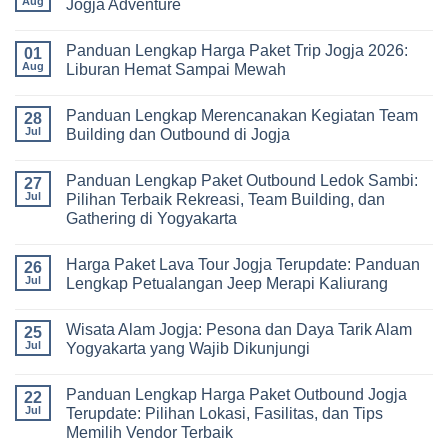
Aug
Jogja Adventure
Luar
Panduan
Outbound
Kelas
Lengkap
Jogja
No
Biaya,
3
Comments
Panduan Lengkap Harga Paket Trip Jogja 2026:
Paket,
Hari
on
01
dan
2
Estimasi
Aug
Liburan Hemat Sampai Mewah
Tips
Malam:
Harga
Memilih
Panduan
Paket
No
Vendor
Lengkap
Outing
Comments
Panduan Lengkap Merencanakan Kegiatan Team
Corporate
Jogja
on
28
Gathering
2026
Panduan
Jul
Building dan Outbound di Jogja
&
–
Lengkap
Team
De
Harga
No
Building
Jogja
Paket
Comments
Panduan Lengkap Paket Outbound Ledok Sambi:
Adventure
Trip
on
27
Jogja
Panduan
Jul
Pilihan Terbaik Rekreasi, Team Building, dan
2026:
Lengkap
Gathering di Yogyakarta
Liburan
Merencanakan
Hemat
Kegiatan
No
Sampai
Team
Comments
Mewah
Building
Harga Paket Lava Tour Jogja Terupdate: Panduan
on
26
dan
Panduan
Jul
Lengkap Petualangan Jeep Merapi Kaliurang
Outbound
Lengkap
di
Paket
No
Jogja
Outbound
Comments
Wisata Alam Jogja: Pesona dan Daya Tarik Alam
Ledok
on
25
Sambi:
Harga
Jul
Yogyakarta yang Wajib Dikunjungi
Pilihan
Paket
Terbaik
Lava
No
Rekreasi,
Tour
Comments
Panduan Lengkap Harga Paket Outbound Jogja
Team
Jogja
on
22
Building,
Terupdate:
Wisata
Jul
Terupdate: Pilihan Lokasi, Fasilitas, dan Tips
dan
Panduan
Alam
Memilih Vendor Terbaik
Gathering
Lengkap
Jogja:
di
Petualangan
Pesona