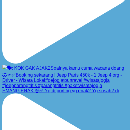
EMANG ENAK 🤣✅ Yg di porting yg enak2 Yg susah2 di