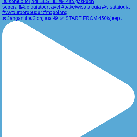
❌ Jangan tipu2 org tua 😂 ✅ START FROM 450k/jeep .