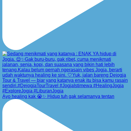
Ayo healing kak 😭✨ Hidup tuh gak selamanya tentan