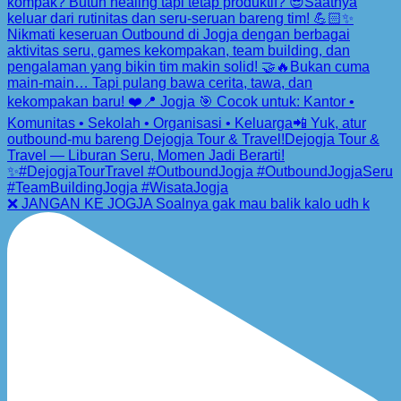
❌ JANGAN KE JOGJA Soalnya gak mau balik kalo udh k