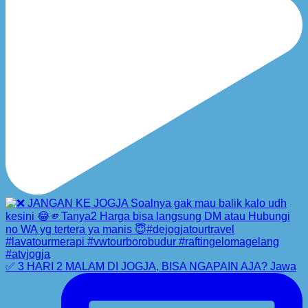
✅ 3 HARI 2 MALAM DI JOGJA, BISA NGAPAIN AJA? Jawa