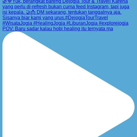
POV: Baru sadar kalau hobi healing itu ternyata ma