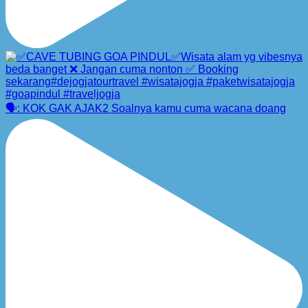
🗣️: KOK GAK AJAK2 Soalnya kamu cuma wacana doang