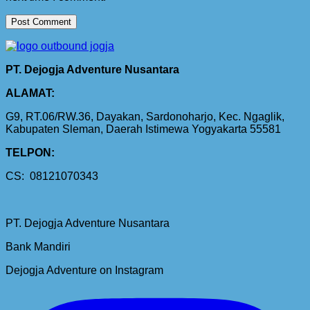
PT. Dejogja Adventure Nusantara
ALAMAT:
G9, RT.06/RW.36, Dayakan, Sardonoharjo, Kec. Ngaglik,
Kabupaten Sleman, Daerah Istimewa Yogyakarta 55581
TELPON:
CS: 08121070343
PT. Dejogja Adventure Nusantara
Bank Mandiri
Dejogja Adventure on Instagram