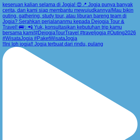
‼️Ini loh jogja‼️ Jogja terbuat dari rindu, pulang