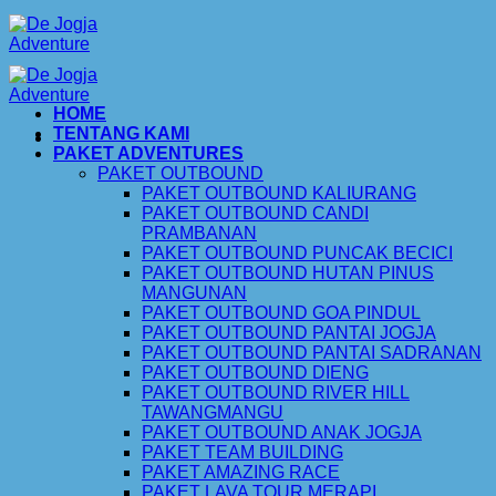
Skip
to
content
HOME
TENTANG KAMI
PAKET ADVENTURES
PAKET OUTBOUND
PAKET OUTBOUND KALIURANG
PAKET OUTBOUND CANDI
PRAMBANAN
PAKET OUTBOUND PUNCAK BECICI
PAKET OUTBOUND HUTAN PINUS
MANGUNAN
PAKET OUTBOUND GOA PINDUL
PAKET OUTBOUND PANTAI JOGJA
PAKET OUTBOUND PANTAI SADRANAN
PAKET OUTBOUND DIENG
PAKET OUTBOUND RIVER HILL
TAWANGMANGU
PAKET OUTBOUND ANAK JOGJA
PAKET TEAM BUILDING
PAKET AMAZING RACE
PAKET LAVA TOUR MERAPI