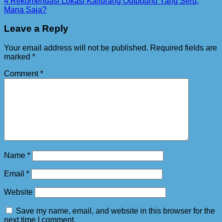
4 Rekomendasi Lokasi Kaliurang Outbound Yang Seru,
Mana Saja?
Leave a Reply
Your email address will not be published.
Required fields are
marked
*
Comment
*
Name
*
Email
*
Website
Save my name, email, and website in this browser for the
next time I comment.