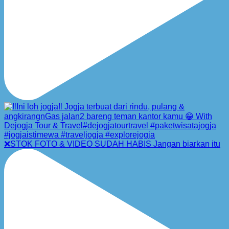
❌STOK FOTO & VIDEO SUDAH HABIS Jangan biarkan itu