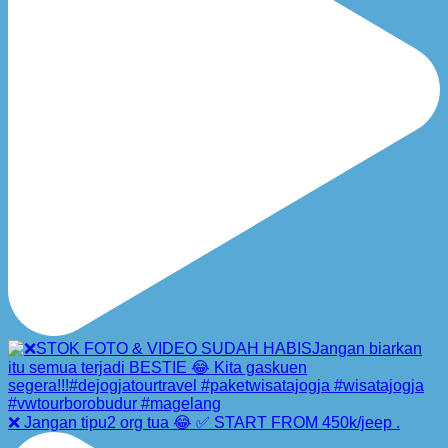
❌ Jangan tipu2 org tua 😂 ✅ START FROM 450k/jeep .