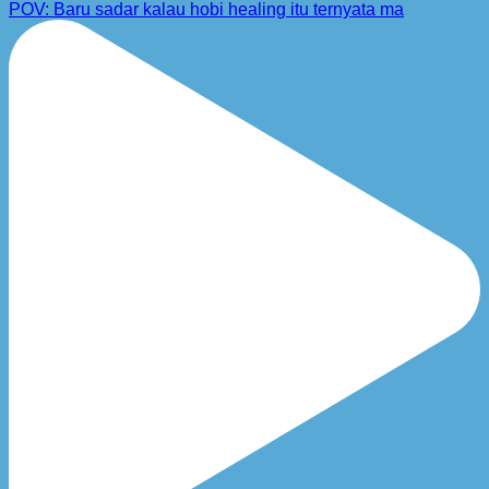
POV: Baru sadar kalau hobi healing itu ternyata ma