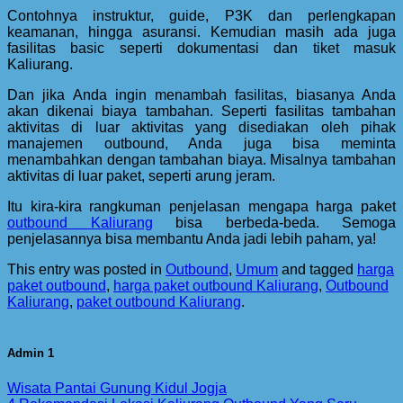
Contohnya instruktur, guide, P3K dan perlengkapan
keamanan, hingga asuransi. Kemudian masih ada juga
fasilitas basic seperti dokumentasi dan tiket masuk
Kaliurang.
Dan jika Anda ingin menambah fasilitas, biasanya Anda
akan dikenai biaya tambahan. Seperti fasilitas tambahan
aktivitas di luar aktivitas yang disediakan oleh pihak
manajemen outbound, Anda juga bisa meminta
menambahkan dengan tambahan biaya. Misalnya tambahan
aktivitas di luar paket, seperti arung jeram.
Itu kira-kira rangkuman penjelasan mengapa harga paket
outbound Kaliurang
bisa berbeda-beda. Semoga
penjelasannya bisa membantu Anda jadi lebih paham, ya!
This entry was posted in
Outbound
,
Umum
and tagged
harga
paket outbound
,
harga paket outbound Kaliurang
,
Outbound
Kaliurang
,
paket outbound Kaliurang
.
Admin 1
Wisata Pantai Gunung Kidul Jogja