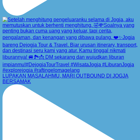
LUPAKAN MASALAHMU, MARI OUTBOUND DI JOGJA
BERSAMAK