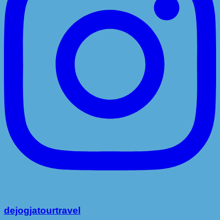
dejogjatourtravel