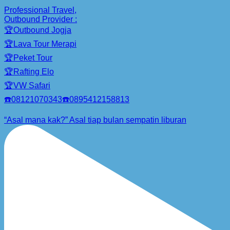
Professional Travel,
Outbound Provider :
🏆Outbound Jogja
🏆Lava Tour Merapi
🏆Peket Tour
🏆Rafting Elo
🏆VW Safari
☎️08121070343☎️0895412158813
“Asal mana kak?” Asal tiap bulan sempatin liburan