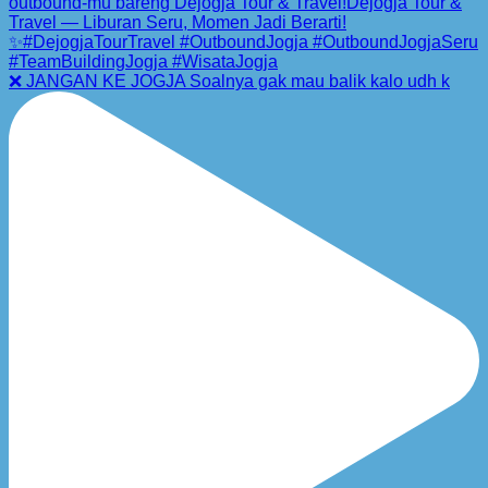
❌ JANGAN KE JOGJA Soalnya gak mau balik kalo udh k