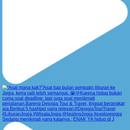
Sedang menikmati yang katanya : ENAK YA hidup di J