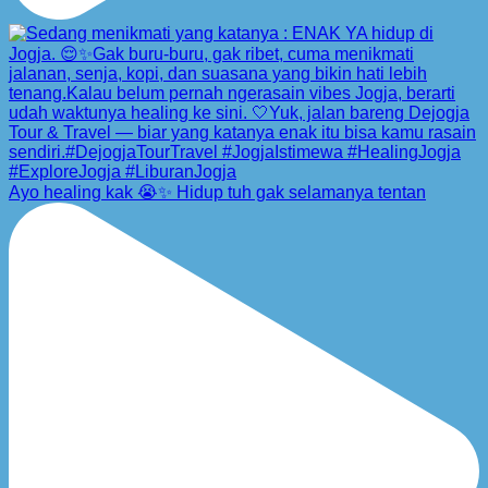
Ayo healing kak 😭✨ Hidup tuh gak selamanya tentan