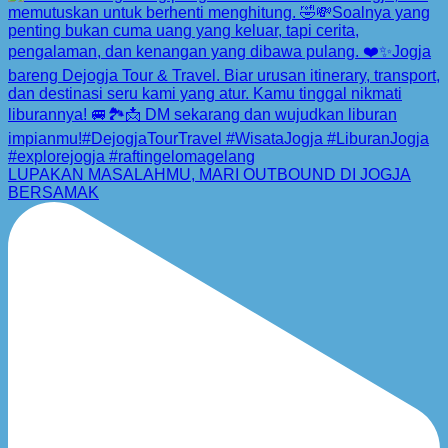
LUPAKAN MASALAHMU, MARI OUTBOUND DI JOGJA
BERSAMAK