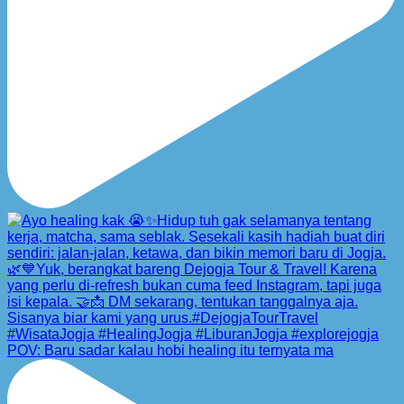
POV: Baru sadar kalau hobi healing itu ternyata ma