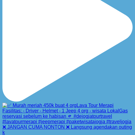
❌ JANGAN CUMA NONTON ❌ Langsung agendakan outing
k