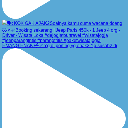
EMANG ENAK 🤣✅ Yg di porting yg enak2 Yg susah2 di