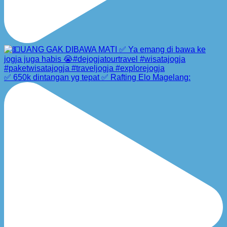
✅ 650k dintangan yg tepat ✅ Rafting Elo Magelang: