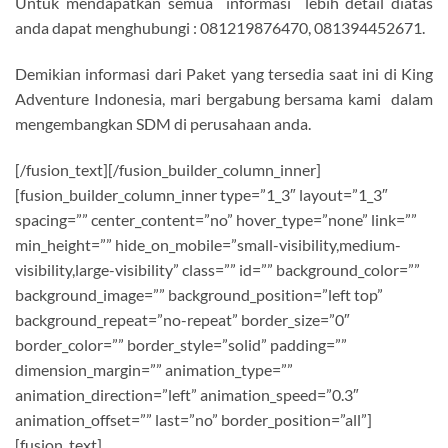
Untuk mendapatkan semua informasi lebih detail diatas
anda dapat menghubungi : 081219876470, 081394452671.
Demikian informasi dari Paket yang tersedia saat ini di King
Adventure Indonesia, mari bergabung bersama kami dalam
mengembangkan SDM di perusahaan anda.
[/fusion_text][/fusion_builder_column_inner]
[fusion_builder_column_inner type=”1_3″ layout=”1_3″
spacing=”” center_content=”no” hover_type=”none” link=””
min_height=”” hide_on_mobile=”small-visibility,medium-
visibility,large-visibility” class=”” id=”” background_color=””
background_image=”” background_position=”left top”
background_repeat=”no-repeat” border_size=”0″
border_color=”” border_style=”solid” padding=””
dimension_margin=”” animation_type=””
animation_direction=”left” animation_speed=”0.3″
animation_offset=”” last=”no” border_position=”all”]
[fusion_text]