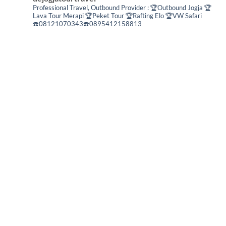
Professional Travel,
Outbound Provider :
🏆Outbound Jogja
🏆
Lava Tour Merapi
🏆Peket Tour
🏆Rafting Elo
🏆VW Safari
☎️08121070343☎️0895412158813