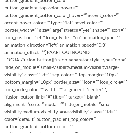
button_gradient_bottom_color=””
button_gradient_top_color_hover=””
button_gradient_bottom_color_hover=”” accent_color=””
accent_hover_color=”” type=”flat” bevel_color=””
border_width=”” size=”large” stretch=”yes” shape=”” icon=””
icon_position=”left” icon_divider=”no” animation_type=””
animation_direction=”left” animation_speed=”0.3″
animation_offset=””]PAKET OUTBOUND
JOGJA[/fusion_button][fusion_separator style_type=”none”
hide_on_mobile=”small-visibility,medium-visibility,large-
visibility” class=”” id=”” sep_color=”” top_margin=”10px”
bottom_margin=”10px” border_size=”” icon=”” icon_circle=””
icon_circle_color=”” width=”” alignment=”center” /]
[fusion_button link=”#” title=”” target=”_blank”
alignment=”center” modal=”” hide_on_mobile=”small-
visibility,medium-visibility,large-visibility” class=”” id=””
color=”default” button_gradient_top_color=””
button_gradient_bottom_color=””