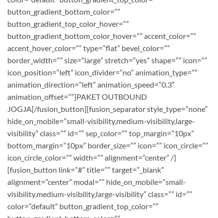
button_gradient_bottom_color=””
button_gradient_top_color_hover=””
button_gradient_bottom_color_hover=”” accent_color=””
accent_hover_color=”” type=”flat” bevel_color=””
border_width=”” size=”large” stretch=”yes” shape=”” icon=””
icon_position=”left” icon_divider=”no” animation_type=””
animation_direction=”left” animation_speed=”0.3″
animation_offset=””]PAKET OUTBOUND
JOGJA[/fusion_button][fusion_separator style_type=”none”
hide_on_mobile=”small-visibility,medium-visibility,large-
visibility” class=”” id=”” sep_color=”” top_margin=”10px”
bottom_margin=”10px” border_size=”” icon=”” icon_circle=””
icon_circle_color=”” width=”” alignment=”center” /]
[fusion_button link=”#” title=”” target=”_blank”
alignment=”center” modal=”” hide_on_mobile=”small-
visibility,medium-visibility,large-visibility” class=”” id=””
color=”default” button_gradient_top_color=””