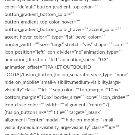
color=”default” button_gradient_top_color=””
button_gradient_bottom_color=””
button_gradient_top_color_hover=””
button_gradient_bottom_color_hover=”” accent_color=””
accent_hover_color=”” type=”flat” bevel_color=””
border_width=”” size=”large” stretch=”yes” shape=”” icon=””
icon_position=”left” icon_divider=”no” animation_type=””
animation_direction=”left” animation_speed=”0.3″
animation_offset=””]PAKET OUTBOUND
JOGJA[/fusion_button][fusion_separator style_type=”none”
hide_on_mobile=”small-visibility,medium-visibility,large-
visibility” class=”” id=”” sep_color=”” top_margin=”10px”
bottom_margin=”10px” border_size=”” icon=”” icon_circle=””
icon_circle_color=”” width=”” alignment=”center” /]
[fusion_button link=”#” title=”” target=”_blank”
alignment=”center” modal=”” hide_on_mobile=”small-
visibility,medium-visibility,large-visibility” class=”” id=””
color=”default” button_gradient_top_color=””