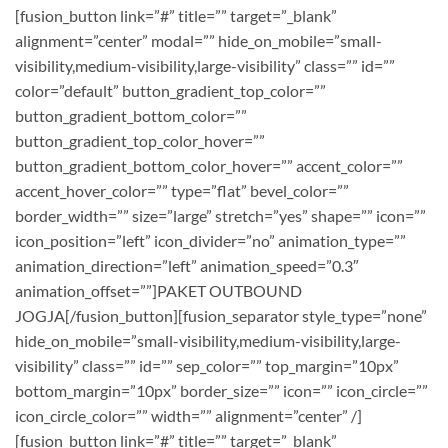
[fusion_button link=”#” title=”” target=”_blank”
alignment=”center” modal=”” hide_on_mobile=”small-
visibility,medium-visibility,large-visibility” class=”” id=””
color=”default” button_gradient_top_color=””
button_gradient_bottom_color=””
button_gradient_top_color_hover=””
button_gradient_bottom_color_hover=”” accent_color=””
accent_hover_color=”” type=”flat” bevel_color=””
border_width=”” size=”large” stretch=”yes” shape=”” icon=””
icon_position=”left” icon_divider=”no” animation_type=””
animation_direction=”left” animation_speed=”0.3″
animation_offset=””]PAKET OUTBOUND
JOGJA[/fusion_button][fusion_separator style_type=”none”
hide_on_mobile=”small-visibility,medium-visibility,large-
visibility” class=”” id=”” sep_color=”” top_margin=”10px”
bottom_margin=”10px” border_size=”” icon=”” icon_circle=””
icon_circle_color=”” width=”” alignment=”center” /]
[fusion_button link=”#” title=”” target=”_blank”