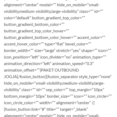
alignment=”center” modal=”” hide_on_mobile=”small-
visibility,medium-visibility,large-visibility” class=”” id=””
color=”default” button_gradient_top_color=””
button_gradient_bottom_color=””
button_gradient_top_color_hover=””
button_gradient_bottom_color_hover=”” accent_color=””
accent_hover_color=”” type=”flat” bevel_color=””
border_width=”” size=”large” stretch=”yes” shape=”” icon=””
icon_position=”left” icon_divider=”no” animation_type=””
animation_direction=”left” animation_speed=”0.3″
animation_offset=””]PAKET OUTBOUND
JOGJA[/fusion_button][fusion_separator style_type=”none”
hide_on_mobile=”small-visibility,medium-visibility,large-
visibility” class=”” id=”” sep_color=”” top_margin=”10px”
bottom_margin=”10px” border_size=”” icon=”” icon_circle=””
icon_circle_color=”” width=”” alignment=”center” /]
[fusion_button link=”#” title=”” target=”_blank”
alignment=”center” modal=”” hide_on_mobile=”small-