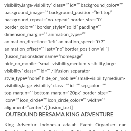
visibility,large-visibility” class=”” id=”” background_color=””
background_image=”” background_position=”left top”
background_repeat=”no-repeat” border_size=”0″
border_color=”” border_style=”solid” padding=””
dimension_margin=”” animation_type=””
animation_direction=”left” animation_speed=”0.3″
animation_offset=”” last=”no” border_position=”all”]
[fusion_fusionslider name=”homepage”
hide_on_mobile=”small-visibility,medium-visibility,large-
visibility” class=”” id=”” /][fusion_separator
style_type=”none” hide_on_mobile=”small-visibility,medium-
visibility,large-visibility” class=”” id=”” sep_color=””
top_margin=”” bottom_margin=”20px” border_size=””
icon=”” icon_circle=”” icon_circle_color=”” width=””
alignment=”center” /][fusion_text]
OUTBOUND BERSAMA KING ADVENTURE
King Adventur Indonesia adalah Event Organizer dan