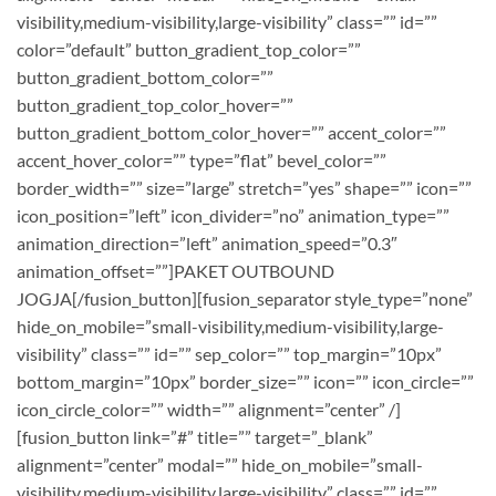
visibility,medium-visibility,large-visibility” class=”” id=””
color=”default” button_gradient_top_color=””
button_gradient_bottom_color=””
button_gradient_top_color_hover=””
button_gradient_bottom_color_hover=”” accent_color=””
accent_hover_color=”” type=”flat” bevel_color=””
border_width=”” size=”large” stretch=”yes” shape=”” icon=””
icon_position=”left” icon_divider=”no” animation_type=””
animation_direction=”left” animation_speed=”0.3″
animation_offset=””]PAKET OUTBOUND
JOGJA[/fusion_button][fusion_separator style_type=”none”
hide_on_mobile=”small-visibility,medium-visibility,large-
visibility” class=”” id=”” sep_color=”” top_margin=”10px”
bottom_margin=”10px” border_size=”” icon=”” icon_circle=””
icon_circle_color=”” width=”” alignment=”center” /]
[fusion_button link=”#” title=”” target=”_blank”
alignment=”center” modal=”” hide_on_mobile=”small-
visibility,medium-visibility,large-visibility” class=”” id=””