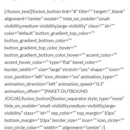
[/fusion_text][fusion_button link=”#” title=”” target=”_blank”
alignment=”center” modal=”” hide_on_mobile=”small-
visibility,medium-visibility,large-visibility” class=”” id=””
color=”default” button_gradient_top_color=””
button_gradient_bottom_color=””
button_gradient_top_color_hover=””
button_gradient_bottom_color_hover=”” accent_color=””
accent_hover_color=”” type=”flat” bevel_color=””
border_width=”” size=”large” stretch=”yes” shape=”” icon=””
icon_position=”left” icon_divider=”no” animation_type=””
animation_direction=”left” animation_speed=”0.3″
animation_offset=””]PAKET OUTBOUND
JOGJA[/fusion_button][fusion_separator style_type=”none”
hide_on_mobile=”small-visibility,medium-visibility,large-
visibility” class=”” id=”” sep_color=”” top_margin=”10px”
bottom_margin=”10px” border_size=”” icon=”” icon_circle=””
icon_circle_color=”” width=”” alignment=”center” /]