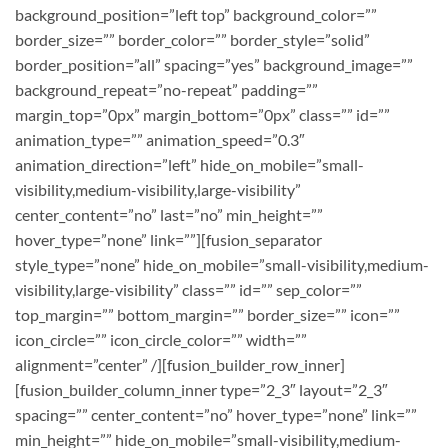
background_position=”left top” background_color=””
border_size=”” border_color=”” border_style=”solid”
border_position=”all” spacing=”yes” background_image=””
background_repeat=”no-repeat” padding=””
margin_top=”0px” margin_bottom=”0px” class=”” id=””
animation_type=”” animation_speed=”0.3″
animation_direction=”left” hide_on_mobile=”small-
visibility,medium-visibility,large-visibility”
center_content=”no” last=”no” min_height=””
hover_type=”none” link=””][fusion_separator
style_type=”none” hide_on_mobile=”small-visibility,medium-
visibility,large-visibility” class=”” id=”” sep_color=””
top_margin=”” bottom_margin=”” border_size=”” icon=””
icon_circle=”” icon_circle_color=”” width=””
alignment=”center” /][fusion_builder_row_inner]
[fusion_builder_column_inner type=”2_3″ layout=”2_3″
spacing=”” center_content=”no” hover_type=”none” link=””
min_height=”” hide_on_mobile=”small-visibility,medium-