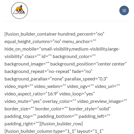
Skip
to
content
[fusion_builder_container hundred_percent=”no”
equal_height_columns=”no” menu_anchor=””
hide_on_mobile=”small-visibility,medium-visibility,large-
visibility” class=”” id=”” background_color=””
background_image=”” background_position=”center center”
background_repeat=”no-repeat” fade=”no”
background_parallax=”none” parallax_speed=”0.3″
video_mp4=”” video_webm=”” video_ogv=”” video_url=””
video_aspect_ratio=”16:9″ video_loop=”yes”
video_mute=”yes” overlay_color=”” video_preview_image=””
border_size=”” border_color=”” border_style=”solid”
padding_top=”” padding_bottom=”” padding_left=””
padding_right=””][fusion_builder_row]
[fusion_builder_column type=”1_1″ layout=”1_1″