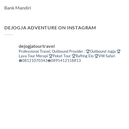
Bank Mandiri
DEJOGJA ADVENTURE ON INSTAGRAM
dejogjatourtravel
Professional Travel,
Outbound Provider :
🏆Outbound Jogja
🏆
Lava Tour Merapi
🏆Peket Tour
🏆Rafting Elo
🏆VW Safari
☎️08121070343☎️0895412158813