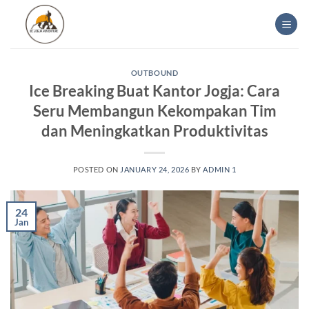
Skip
to
content
OUTBOUND
Ice Breaking Buat Kantor Jogja: Cara
Seru Membangun Kekompakan Tim
dan Meningkatkan Produktivitas
POSTED ON
JANUARY 24, 2026
BY
ADMIN 1
24
Jan