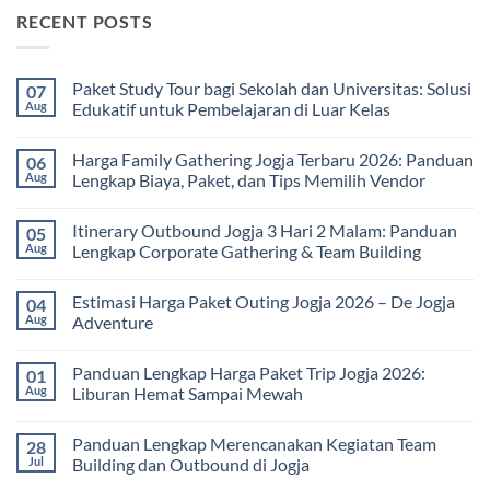
RECENT POSTS
Paket Study Tour bagi Sekolah dan Universitas: Solusi
07
Aug
Edukatif untuk Pembelajaran di Luar Kelas
No
Comments
Harga Family Gathering Jogja Terbaru 2026: Panduan
06
on
Paket
Aug
Lengkap Biaya, Paket, dan Tips Memilih Vendor
Study
Tour
No
bagi
Comments
Itinerary Outbound Jogja 3 Hari 2 Malam: Panduan
05
Sekolah
on
dan
Harga
Aug
Lengkap Corporate Gathering & Team Building
Universitas:
Family
Solusi
Gathering
No
Edukatif
Jogja
Comments
Estimasi Harga Paket Outing Jogja 2026 – De Jogja
04
untuk
Terbaru
on
Pembelajaran
2026:
Itinerary
Aug
Adventure
di
Panduan
Outbound
Luar
Lengkap
Jogja
No
Kelas
Biaya,
3
Comments
Panduan Lengkap Harga Paket Trip Jogja 2026:
01
Paket,
Hari
on
dan
2
Estimasi
Aug
Liburan Hemat Sampai Mewah
Tips
Malam:
Harga
Memilih
Panduan
Paket
No
Vendor
Lengkap
Outing
Comments
Panduan Lengkap Merencanakan Kegiatan Team
28
Corporate
Jogja
on
Gathering
2026
Panduan
Jul
Building dan Outbound di Jogja
&
–
Lengkap
Team
De
Harga
No