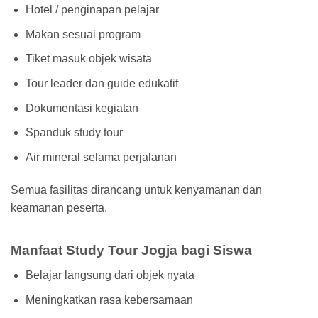
Hotel / penginapan pelajar
Makan sesuai program
Tiket masuk objek wisata
Tour leader dan guide edukatif
Dokumentasi kegiatan
Spanduk study tour
Air mineral selama perjalanan
Semua fasilitas dirancang untuk kenyamanan dan
keamanan peserta.
Manfaat Study Tour Jogja bagi Siswa
Belajar langsung dari objek nyata
Meningkatkan rasa kebersamaan