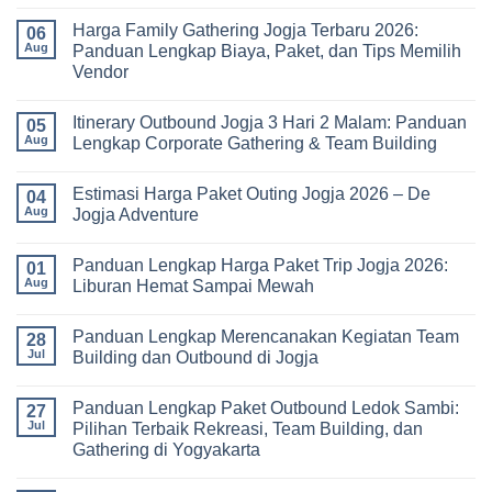
Bagi
No
Kesehatan:
Comments
Harga Family Gathering Jogja Terbaru 2026:
Olahraga
on
06
Seru
Paket
Aug
Panduan Lengkap Biaya, Paket, dan Tips Memilih
yang
Study
Vendor
Menyehatkan
Tour
Tubuh
bagi
No
dan
Sekolah
Comments
Pikiran
dan
Itinerary Outbound Jogja 3 Hari 2 Malam: Panduan
on
05
Universitas:
Harga
Aug
Lengkap Corporate Gathering & Team Building
Solusi
Family
Edukatif
Gathering
No
untuk
Jogja
Comments
Pembelajaran
Estimasi Harga Paket Outing Jogja 2026 – De
Terbaru
on
04
di
2026:
Itinerary
Aug
Jogja Adventure
Luar
Panduan
Outbound
Kelas
Lengkap
Jogja
No
Biaya,
3
Comments
Panduan Lengkap Harga Paket Trip Jogja 2026:
Paket,
Hari
on
01
dan
2
Estimasi
Aug
Liburan Hemat Sampai Mewah
Tips
Malam:
Harga
Memilih
Panduan
Paket
No
Vendor
Lengkap
Outing
Comments
Panduan Lengkap Merencanakan Kegiatan Team
Corporate
Jogja
on
28
Gathering
2026
Panduan
Jul
Building dan Outbound di Jogja
&
–
Lengkap
Team
De
Harga
No
Building
Jogja
Paket
Comments
Panduan Lengkap Paket Outbound Ledok Sambi:
Adventure
Trip
on
27
Jogja
Panduan
Jul
Pilihan Terbaik Rekreasi, Team Building, dan
2026:
Lengkap
Gathering di Yogyakarta
Liburan
Merencanakan
Hemat
Kegiatan
No
Sampai
Team
Comments