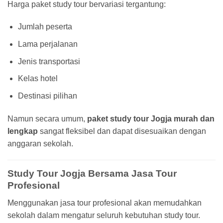
Harga paket study tour bervariasi tergantung:
Jumlah peserta
Lama perjalanan
Jenis transportasi
Kelas hotel
Destinasi pilihan
Namun secara umum,
paket study tour Jogja murah dan
lengkap
sangat fleksibel dan dapat disesuaikan dengan
anggaran sekolah.
Study Tour Jogja Bersama Jasa Tour
Profesional
Menggunakan jasa tour profesional akan memudahkan
sekolah dalam mengatur seluruh kebutuhan study tour.