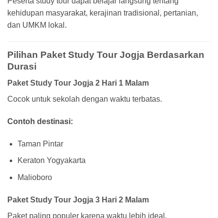
Peserta study tour dapat belajar langsung tentang
kehidupan masyarakat, kerajinan tradisional, pertanian,
dan UMKM lokal.
Pilihan Paket Study Tour Jogja Berdasarkan
Durasi
Paket Study Tour Jogja 2 Hari 1 Malam
Cocok untuk sekolah dengan waktu terbatas.
Contoh destinasi:
Taman Pintar
Keraton Yogyakarta
Malioboro
Paket Study Tour Jogja 3 Hari 2 Malam
Paket paling populer karena waktu lebih ideal.