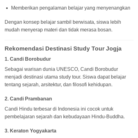
Memberikan pengalaman belajar yang menyenangkan
Dengan konsep belajar sambil berwisata, siswa lebih
mudah menyerap materi dan tidak merasa bosan.
Rekomendasi Destinasi Study Tour Jogja
1. Candi Borobudur
Sebagai warisan dunia UNESCO, Candi Borobudur
menjadi destinasi utama study tour. Siswa dapat belajar
tentang sejarah, arsitektur, dan filosofi kehidupan.
2. Candi Prambanan
Candi Hindu terbesar di Indonesia ini cocok untuk
pembelajaran sejarah dan kebudayaan Hindu-Buddha.
3. Keraton Yogyakarta