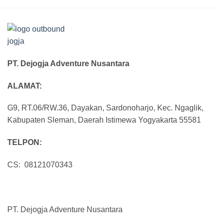
PT. Dejogja Adventure Nusantara
ALAMAT:
G9, RT.06/RW.36, Dayakan, Sardonoharjo, Kec. Ngaglik,
Kabupaten Sleman, Daerah Istimewa Yogyakarta 55581
TELPON:
CS: 08121070343
PT. Dejogja Adventure Nusantara