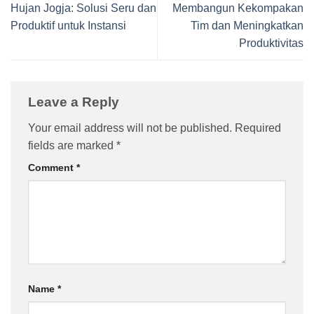
Hujan Jogja: Solusi Seru dan
Membangun Kekompakan
Produktif untuk Instansi
Tim dan Meningkatkan
Produktivitas
Leave a Reply
Your email address will not be published.
Required
fields are marked
*
Comment
*
Name
*