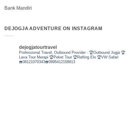
Bank Mandiri
DEJOGJA ADVENTURE ON INSTAGRAM
dejogjatourtravel
Professional Travel,
Outbound Provider :
🏆Outbound Jogja
🏆
Lava Tour Merapi
🏆Peket Tour
🏆Rafting Elo
🏆VW Safari
☎️08121070343☎️0895412158813