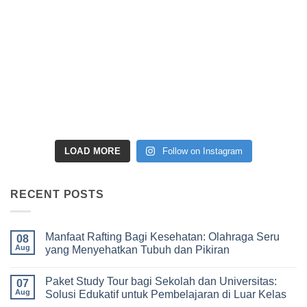
LOAD MORE
Follow on Instagram
RECENT POSTS
Manfaat Rafting Bagi Kesehatan: Olahraga Seru
08
Aug
yang Menyehatkan Tubuh dan Pikiran
No
Comments
Paket Study Tour bagi Sekolah dan Universitas:
on
07
Manfaat
Aug
Solusi Edukatif untuk Pembelajaran di Luar Kelas
Rafting