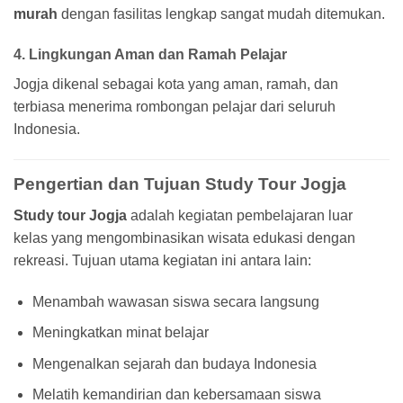
murah
dengan fasilitas lengkap sangat mudah ditemukan.
4. Lingkungan Aman dan Ramah Pelajar
Jogja dikenal sebagai kota yang aman, ramah, dan
terbiasa menerima rombongan pelajar dari seluruh
Indonesia.
Pengertian dan Tujuan Study Tour Jogja
Study tour Jogja
adalah kegiatan pembelajaran luar
kelas yang mengombinasikan wisata edukasi dengan
rekreasi. Tujuan utama kegiatan ini antara lain:
Menambah wawasan siswa secara langsung
Meningkatkan minat belajar
Mengenalkan sejarah dan budaya Indonesia
Melatih kemandirian dan kebersamaan siswa