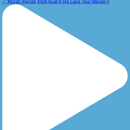
✅ Murah meriah 450k buat 4 org Lava Tour Merapi F