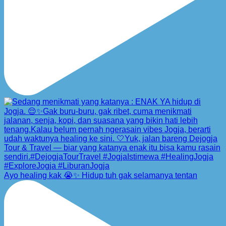
Ayo healing kak 😭✨ Hidup tuh gak selamanya tentan