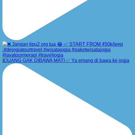
💵UANG GAK DIBAWA MATI ✅ Ya emang di bawa ke jogja