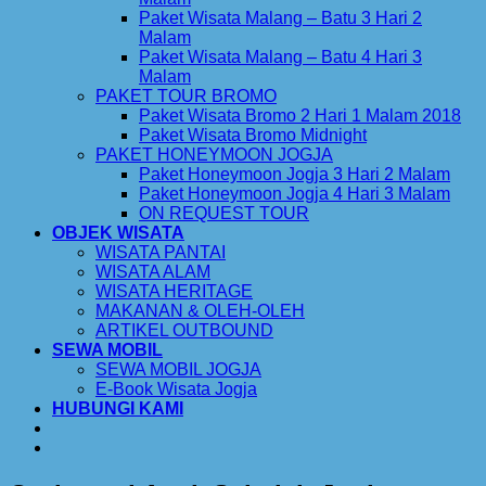
Paket Wisata Malang – Batu 3 Hari 2
Malam
Paket Wisata Malang – Batu 4 Hari 3
Malam
PAKET TOUR BROMO
Paket Wisata Bromo 2 Hari 1 Malam 2018
Paket Wisata Bromo Midnight
PAKET HONEYMOON JOGJA
Paket Honeymoon Jogja 3 Hari 2 Malam
Paket Honeymoon Jogja 4 Hari 3 Malam
ON REQUEST TOUR
OBJEK WISATA
WISATA PANTAI
WISATA ALAM
WISATA HERITAGE
MAKANAN & OLEH-OLEH
ARTIKEL OUTBOUND
SEWA MOBIL
SEWA MOBIL JOGJA
E-Book Wisata Jogja
HUBUNGI KAMI