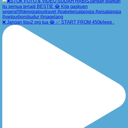
❌ Jangan tipu2 org tua 😂 ✅ START FROM 450k/jeep .