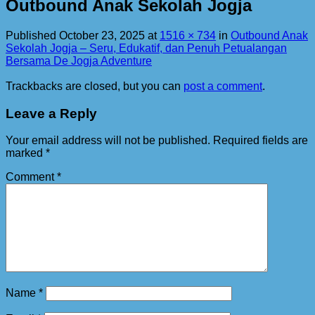
Outbound Anak Sekolah Jogja
Published
October 23, 2025
at
1516 × 734
in
Outbound Anak
Sekolah Jogja – Seru, Edukatif, dan Penuh Petualangan
Bersama De Jogja Adventure
Trackbacks are closed, but you can
post a comment
.
Leave a Reply
Your email address will not be published.
Required fields are
marked
*
Comment
*
Name
*