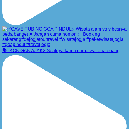
🗣️: KOK GAK AJAK2 Soalnya kamu cuma wacana doang