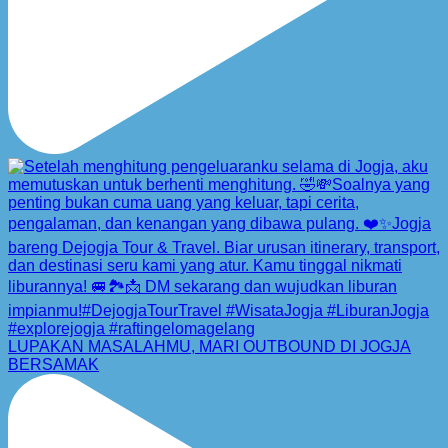
LUPAKAN MASALAHMU, MARI OUTBOUND DI JOGJA
BERSAMAK