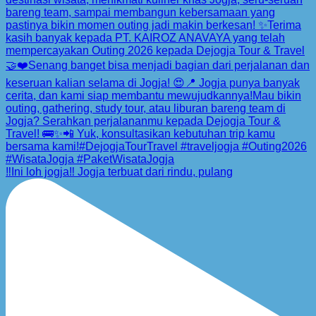
‼️Ini loh jogja‼️ Jogja terbuat dari rindu, pulang