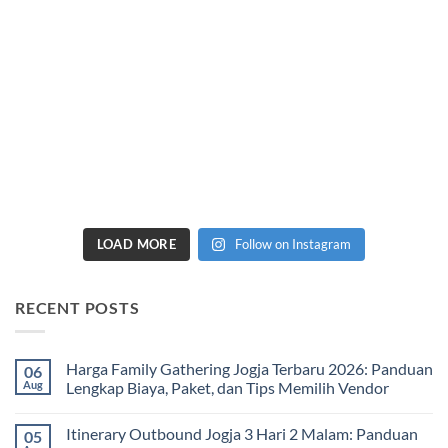
LOAD MORE
Follow on Instagram
RECENT POSTS
Harga Family Gathering Jogja Terbaru 2026: Panduan
06
Aug
Lengkap Biaya, Paket, dan Tips Memilih Vendor
No
Comments
Itinerary Outbound Jogja 3 Hari 2 Malam: Panduan
05
on
Harga