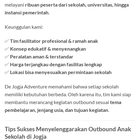
melayani
ribuan peserta dari sekolah, universitas, hingga
instansi pemerintah
.
Keunggulan kami:
✅
Tim fasilitator profesional & ramah anak
✅
Konsep edukatif & menyenangkan
✅
Peralatan aman & terstandar
✅
Harga terjangkau dengan fasilitas lengkap
✅
Lokasi bisa menyesuaikan permintaan sekolah
De Jogja Adventure memahami bahwa setiap sekolah
memiliki kebutuhan berbeda. Oleh karena itu, tim kami siap
membantu merancang kegiatan outbound sesuai
tema
pembelajaran, jenjang usia, dan tujuan kegiatan
.
Tips Sukses Menyelenggarakan Outbound Anak
Sekolah di Jogja