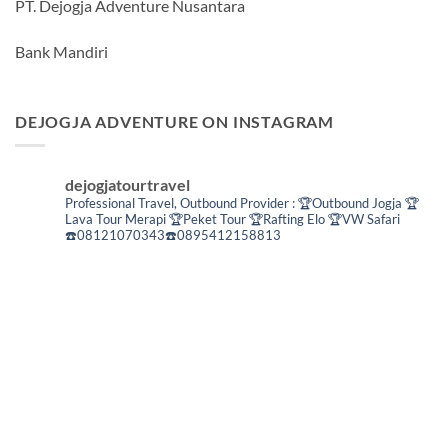
PT. Dejogja Adventure Nusantara
Bank Mandiri
DEJOGJA ADVENTURE ON INSTAGRAM
dejogjatourtravel
Professional Travel,
Outbound Provider :
🏆Outbound Jogja
🏆
Lava Tour Merapi
🏆Peket Tour
🏆Rafting Elo
🏆VW Safari
☎️08121070343☎️0895412158813