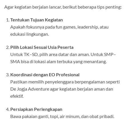
Agar kegiatan berjalan lancar, berikut beberapa tips penting:
Tentukan Tujuan Kegiatan
Apakah fokusnya pada fun games, leadership, atau
edukasi lingkungan.
Pilih Lokasi Sesuai Usia Peserta
Untuk TK–SD, pilih area datar dan aman. Untuk SMP–
SMA bisa di lokasi alam terbuka yang menantang.
Koordinasi dengan EO Profesional
Pastikan memilih penyelenggara berpengalaman seperti
De Jogja Adventure agar kegiatan berjalan aman dan
efektif.
Persiapkan Perlengkapan
Bawa pakaian ganti, topi, air minum, dan obat pribadi.