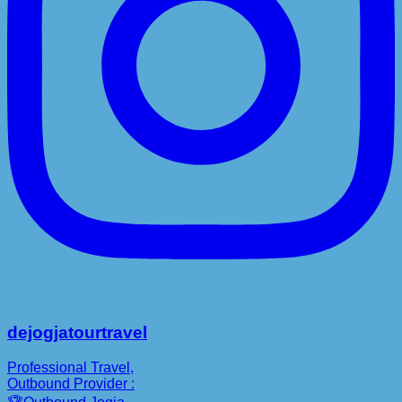
dejogjatourtravel
Professional Travel,
Outbound Provider :