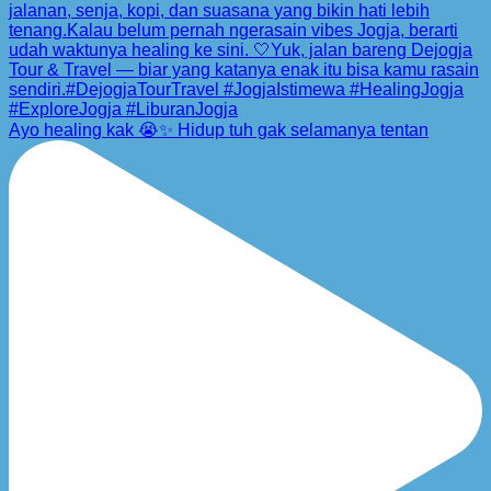
Ayo healing kak 😭✨ Hidup tuh gak selamanya tentan