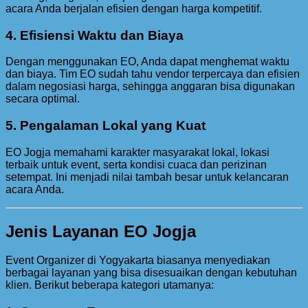
acara Anda berjalan efisien dengan harga kompetitif.
4.
Efisiensi Waktu dan Biaya
Dengan menggunakan EO, Anda dapat menghemat waktu
dan biaya. Tim EO sudah tahu vendor terpercaya dan efisien
dalam negosiasi harga, sehingga anggaran bisa digunakan
secara optimal.
5.
Pengalaman Lokal yang Kuat
EO Jogja memahami karakter masyarakat lokal, lokasi
terbaik untuk event, serta kondisi cuaca dan perizinan
setempat. Ini menjadi nilai tambah besar untuk kelancaran
acara Anda.
Jenis Layanan EO Jogja
Event Organizer di Yogyakarta biasanya menyediakan
berbagai layanan yang bisa disesuaikan dengan kebutuhan
klien. Berikut beberapa kategori utamanya: