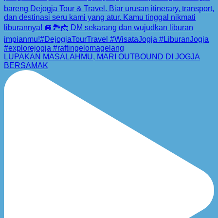
LUPAKAN MASALAHMU, MARI OUTBOUND DI JOGJA
BERSAMAK