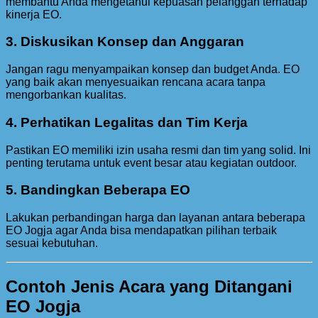
membantu Anda mengetahui kepuasan pelanggan terhadap
kinerja EO.
3.
Diskusikan Konsep dan Anggaran
Jangan ragu menyampaikan konsep dan budget Anda. EO
yang baik akan menyesuaikan rencana acara tanpa
mengorbankan kualitas.
4.
Perhatikan Legalitas dan Tim Kerja
Pastikan EO memiliki izin usaha resmi dan tim yang solid. Ini
penting terutama untuk event besar atau kegiatan outdoor.
5.
Bandingkan Beberapa EO
Lakukan perbandingan harga dan layanan antara beberapa
EO Jogja agar Anda bisa mendapatkan pilihan terbaik
sesuai kebutuhan.
Contoh Jenis Acara yang Ditangani
EO Jogja