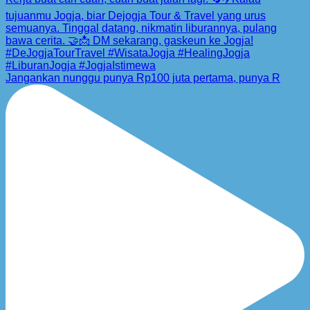
Jangankan nunggu punya Rp100 juta pertama, punya R