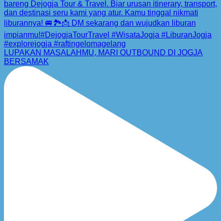
LUPAKAN MASALAHMU, MARI OUTBOUND DI JOGJA
BERSAMAK