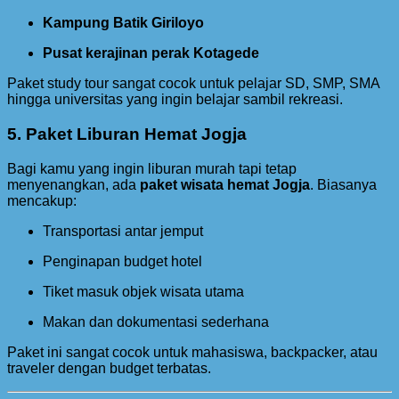
Kampung Batik Giriloyo
Pusat kerajinan perak Kotagede
Paket study tour sangat cocok untuk pelajar SD, SMP, SMA
hingga universitas yang ingin belajar sambil rekreasi.
5. Paket Liburan Hemat Jogja
Bagi kamu yang ingin liburan murah tapi tetap
menyenangkan, ada
paket wisata hemat Jogja
. Biasanya
mencakup:
Transportasi antar jemput
Penginapan budget hotel
Tiket masuk objek wisata utama
Makan dan dokumentasi sederhana
Paket ini sangat cocok untuk mahasiswa, backpacker, atau
traveler dengan budget terbatas.