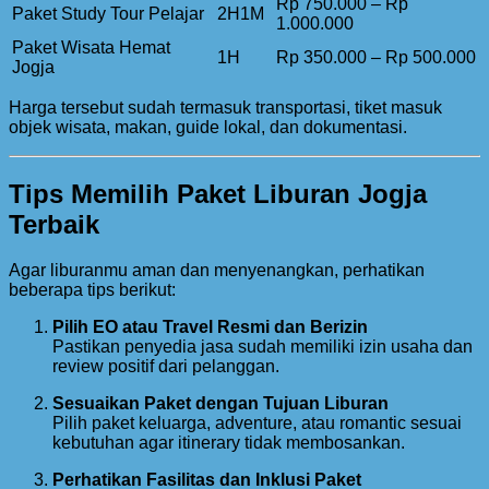
Rp 750.000 – Rp
Paket Study Tour Pelajar
2H1M
1.000.000
Paket Wisata Hemat
1H
Rp 350.000 – Rp 500.000
Jogja
Harga tersebut sudah termasuk transportasi, tiket masuk
objek wisata, makan, guide lokal, dan dokumentasi.
Tips Memilih Paket Liburan Jogja
Terbaik
Agar liburanmu aman dan menyenangkan, perhatikan
beberapa tips berikut:
Pilih EO atau Travel Resmi dan Berizin
Pastikan penyedia jasa sudah memiliki izin usaha dan
review positif dari pelanggan.
Sesuaikan Paket dengan Tujuan Liburan
Pilih paket keluarga, adventure, atau romantic sesuai
kebutuhan agar itinerary tidak membosankan.
Perhatikan Fasilitas dan Inklusi Paket