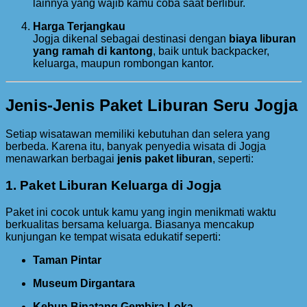
lainnya yang wajib kamu coba saat berlibur.
Harga Terjangkau
Jogja dikenal sebagai destinasi dengan
biaya liburan
yang ramah di kantong
, baik untuk backpacker,
keluarga, maupun rombongan kantor.
Jenis-Jenis Paket Liburan Seru Jogja
Setiap wisatawan memiliki kebutuhan dan selera yang
berbeda. Karena itu, banyak penyedia wisata di Jogja
menawarkan berbagai
jenis paket liburan
, seperti:
1. Paket Liburan Keluarga di Jogja
Paket ini cocok untuk kamu yang ingin menikmati waktu
berkualitas bersama keluarga. Biasanya mencakup
kunjungan ke tempat wisata edukatif seperti:
Taman Pintar
Museum Dirgantara
Kebun Binatang Gembira Loka