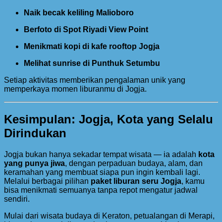
Naik becak keliling Malioboro
Berfoto di Spot Riyadi View Point
Menikmati kopi di kafe rooftop Jogja
Melihat sunrise di Punthuk Setumbu
Setiap aktivitas memberikan pengalaman unik yang
memperkaya momen liburanmu di Jogja.
Kesimpulan: Jogja, Kota yang Selalu
Dirindukan
Jogja bukan hanya sekadar tempat wisata — ia adalah
kota
yang punya jiwa
, dengan perpaduan budaya, alam, dan
keramahan yang membuat siapa pun ingin kembali lagi.
Melalui berbagai pilihan
paket liburan seru Jogja
, kamu
bisa menikmati semuanya tanpa repot mengatur jadwal
sendiri.
Mulai dari wisata budaya di Keraton, petualangan di Merapi,