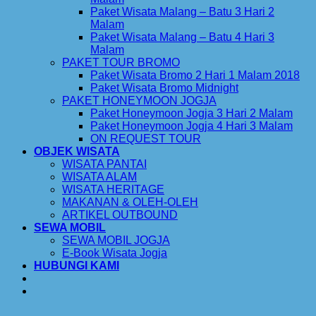
Paket Wisata Malang – Batu 3 Hari 2
Malam
Paket Wisata Malang – Batu 4 Hari 3
Malam
PAKET TOUR BROMO
Paket Wisata Bromo 2 Hari 1 Malam 2018
Paket Wisata Bromo Midnight
PAKET HONEYMOON JOGJA
Paket Honeymoon Jogja 3 Hari 2 Malam
Paket Honeymoon Jogja 4 Hari 3 Malam
ON REQUEST TOUR
OBJEK WISATA
WISATA PANTAI
WISATA ALAM
WISATA HERITAGE
MAKANAN & OLEH-OLEH
ARTIKEL OUTBOUND
SEWA MOBIL
SEWA MOBIL JOGJA
E-Book Wisata Jogja
HUBUNGI KAMI