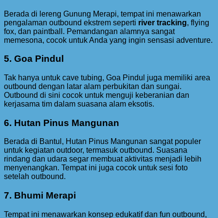
Berada di lereng Gunung Merapi, tempat ini menawarkan
pengalaman outbound ekstrem seperti
river tracking
, flying
fox, dan paintball. Pemandangan alamnya sangat
memesona, cocok untuk Anda yang ingin sensasi adventure.
5. Goa Pindul
Tak hanya untuk cave tubing, Goa Pindul juga memiliki area
outbound dengan latar alam perbukitan dan sungai.
Outbound di sini cocok untuk menguji keberanian dan
kerjasama tim dalam suasana alam eksotis.
6. Hutan Pinus Mangunan
Berada di Bantul, Hutan Pinus Mangunan sangat populer
untuk kegiatan outdoor, termasuk outbound. Suasana
rindang dan udara segar membuat aktivitas menjadi lebih
menyenangkan. Tempat ini juga cocok untuk sesi foto
setelah outbound.
7. Bhumi Merapi
Tempat ini menawarkan konsep edukatif dan fun outbound,