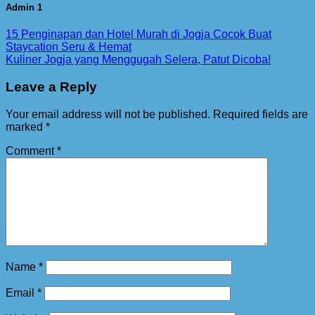
Admin 1
15 Penginapan dan Hotel Murah di Jogja Cocok Buat
Staycation Seru & Hemat
Kuliner Jogja yang Menggugah Selera, Patut Dicoba!
Leave a Reply
Your email address will not be published.
Required fields are
marked
*
Comment
*
Name
*
Email
*