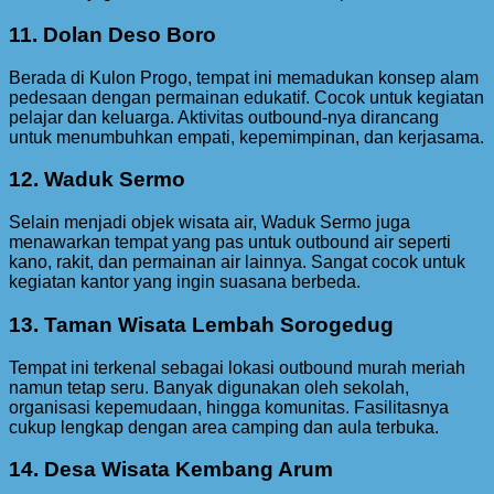
11. Dolan Deso Boro
Berada di Kulon Progo, tempat ini memadukan konsep alam
pedesaan dengan permainan edukatif. Cocok untuk kegiatan
pelajar dan keluarga. Aktivitas outbound-nya dirancang
untuk menumbuhkan empati, kepemimpinan, dan kerjasama.
12. Waduk Sermo
Selain menjadi objek wisata air, Waduk Sermo juga
menawarkan tempat yang pas untuk outbound air seperti
kano, rakit, dan permainan air lainnya. Sangat cocok untuk
kegiatan kantor yang ingin suasana berbeda.
13. Taman Wisata Lembah Sorogedug
Tempat ini terkenal sebagai lokasi outbound murah meriah
namun tetap seru. Banyak digunakan oleh sekolah,
organisasi kepemudaan, hingga komunitas. Fasilitasnya
cukup lengkap dengan area camping dan aula terbuka.
14. Desa Wisata Kembang Arum