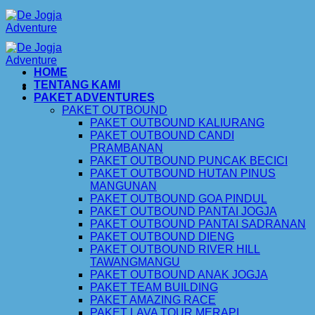
Skip
to
content
HOME
TENTANG KAMI
PAKET ADVENTURES
PAKET OUTBOUND
PAKET OUTBOUND KALIURANG
PAKET OUTBOUND CANDI
PRAMBANAN
PAKET OUTBOUND PUNCAK BECICI
PAKET OUTBOUND HUTAN PINUS
MANGUNAN
PAKET OUTBOUND GOA PINDUL
PAKET OUTBOUND PANTAI JOGJA
PAKET OUTBOUND PANTAI SADRANAN
PAKET OUTBOUND DIENG
PAKET OUTBOUND RIVER HILL
TAWANGMANGU
PAKET OUTBOUND ANAK JOGJA
PAKET TEAM BUILDING
PAKET AMAZING RACE
PAKET LAVA TOUR MERAPI