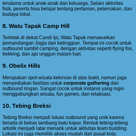
terutama untuk anak-anak dan keluarga. Selain aktivitas
fisik, peserta bisa belajar tentang pertanian, peternakan, dan
budaya lokal.
8. Watu Tapak Camp Hill
Terletak di dekat Candi Ijo, Watu Tapak menawarkan
pemandangan Jogja dari ketinggian. Tempat ini cocok untuk
outbound sambil camping, dengan aktivitas seperti flying fox,
trekking, dan api unggun malam hari.
9. Obelix Hills
Merupakan spot wisata kekinian di atas bukit, namun juga
menyediakan fasilitas untuk
corporate gathering
dan
outbound ringan. Sangat cocok untuk instansi yang ingin
menggabungkan wisata, fun games, dan relaksasi.
10. Tebing Breksi
Tebing Breksi menjadi lokasi outbound yang unik karena
berada di bekas tambang batu kapur. Bentuk tebing-tebing
artistik menjadi latar menarik untuk aktivitas team building.
Lokasi ini juga memiliki akses mudah dari pusat kota.