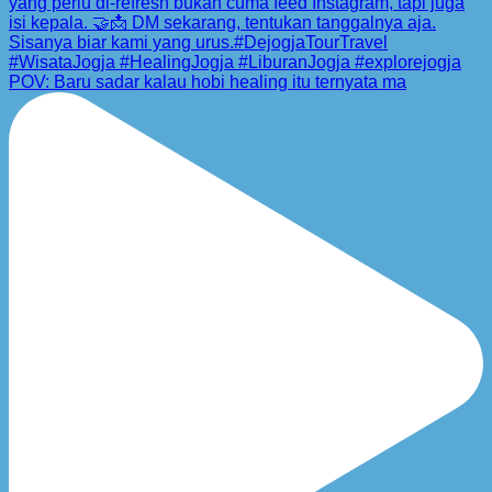
POV: Baru sadar kalau hobi healing itu ternyata ma