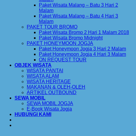
Paket Wisata Malang – Batu 3 Hari 2
Malam
Paket Wisata Malang – Batu 4 Hari 3
Malam
PAKET TOUR BROMO
Paket Wisata Bromo 2 Hari 1 Malam 2018
Paket Wisata Bromo Midnight
PAKET HONEYMOON JOGJA
Paket Honeymoon Jogja 3 Hari 2 Malam
Paket Honeymoon Jogja 4 Hari 3 Malam
ON REQUEST TOUR
OBJEK WISATA
WISATA PANTAI
WISATA ALAM
WISATA HERITAGE
MAKANAN & OLEH-OLEH
ARTIKEL OUTBOUND
SEWA MOBIL
SEWA MOBIL JOGJA
E-Book Wisata Jogja
HUBUNGI KAMI