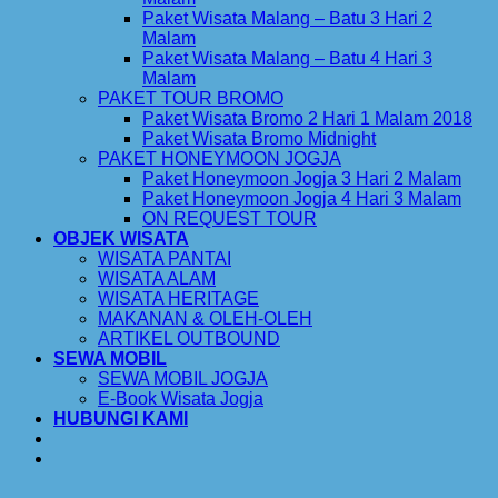
Paket Wisata Malang – Batu 3 Hari 2
Malam
Paket Wisata Malang – Batu 4 Hari 3
Malam
PAKET TOUR BROMO
Paket Wisata Bromo 2 Hari 1 Malam 2018
Paket Wisata Bromo Midnight
PAKET HONEYMOON JOGJA
Paket Honeymoon Jogja 3 Hari 2 Malam
Paket Honeymoon Jogja 4 Hari 3 Malam
ON REQUEST TOUR
OBJEK WISATA
WISATA PANTAI
WISATA ALAM
WISATA HERITAGE
MAKANAN & OLEH-OLEH
ARTIKEL OUTBOUND
SEWA MOBIL
SEWA MOBIL JOGJA
E-Book Wisata Jogja
HUBUNGI KAMI