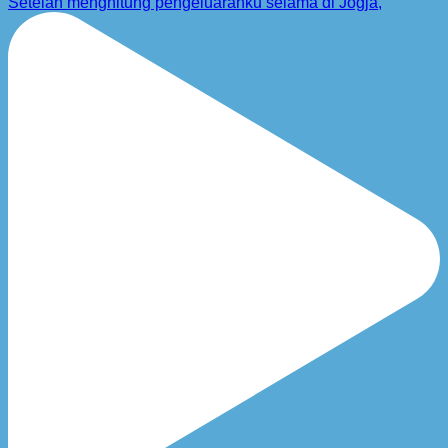
Setelah menghitung pengeluaranku selama di Jogja,