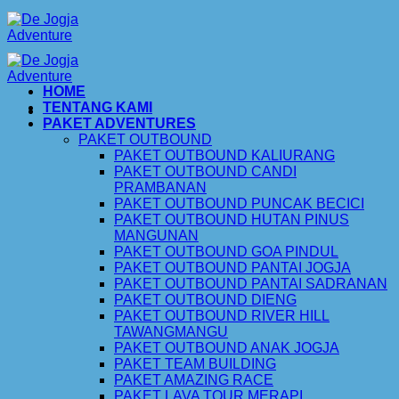
Skip
to
content
HOME
TENTANG KAMI
PAKET ADVENTURES
PAKET OUTBOUND
PAKET OUTBOUND KALIURANG
PAKET OUTBOUND CANDI
PRAMBANAN
PAKET OUTBOUND PUNCAK BECICI
PAKET OUTBOUND HUTAN PINUS
MANGUNAN
PAKET OUTBOUND GOA PINDUL
PAKET OUTBOUND PANTAI JOGJA
PAKET OUTBOUND PANTAI SADRANAN
PAKET OUTBOUND DIENG
PAKET OUTBOUND RIVER HILL
TAWANGMANGU
PAKET OUTBOUND ANAK JOGJA
PAKET TEAM BUILDING
PAKET AMAZING RACE
PAKET LAVA TOUR MERAPI