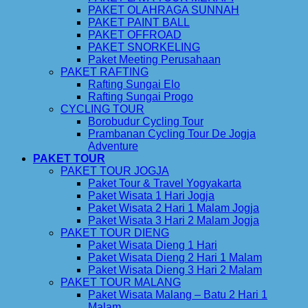
PAKET OLAHRAGA SUNNAH
PAKET PAINT BALL
PAKET OFFROAD
PAKET SNORKELING
Paket Meeting Perusahaan
PAKET RAFTING
Rafting Sungai Elo
Rafting Sungai Progo
CYCLING TOUR
Borobudur Cycling Tour
Prambanan Cycling Tour De Jogja
Adventure
PAKET TOUR
PAKET TOUR JOGJA
Paket Tour & Travel Yogyakarta
Paket Wisata 1 Hari Jogja
Paket Wisata 2 Hari 1 Malam Jogja
Paket Wisata 3 Hari 2 Malam Jogja
PAKET TOUR DIENG
Paket Wisata Dieng 1 Hari
Paket Wisata Dieng 2 Hari 1 Malam
Paket Wisata Dieng 3 Hari 2 Malam
PAKET TOUR MALANG
Paket Wisata Malang – Batu 2 Hari 1
Malam