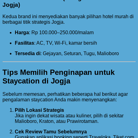
Jogja)
Kedua brand ini menyediakan banyak pilihan hotel murah di
berbagai titik strategis Jogja.
Harga
: Rp 100.000–250.000/malam
Fasilitas
: AC, TV, Wi-Fi, kamar bersih
Tersedia di
: Gejayan, Seturan, Tugu, Malioboro
Tips Memilih Penginapan untuk
Staycation di Jogja
Sebelum memesan, perhatikan beberapa hal berikut agar
pengalaman staycation Anda makin menyenangkan:
Pilih Lokasi Strategis
Jika ingin dekat wisata atau kuliner, pilih di sekitar
Malioboro, Kraton, atau Prawirotaman.
Cek Review Tamu Sebelumnya
Gunakan aplikasi booking seperti Traveloka, Tiket.com,