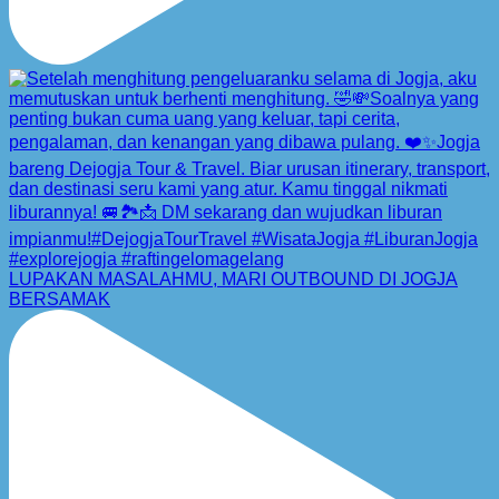
LUPAKAN MASALAHMU, MARI OUTBOUND DI JOGJA
BERSAMAK