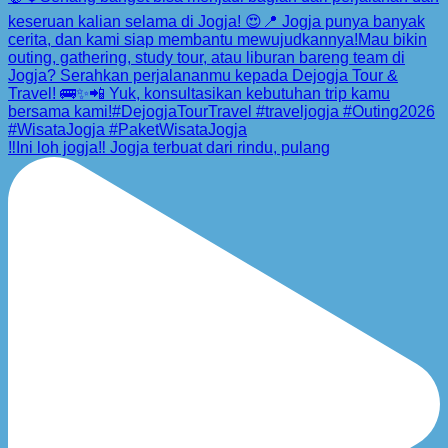
‼️Ini loh jogja‼️ Jogja terbuat dari rindu, pulang