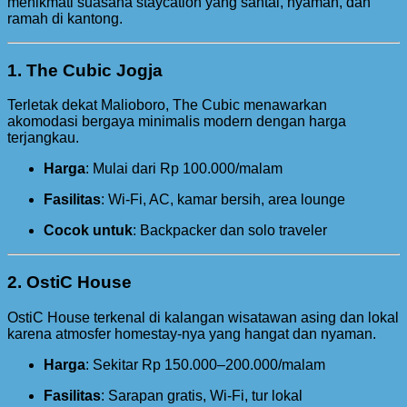
menikmati suasana staycation yang santai, nyaman, dan
ramah di kantong.
1.
The Cubic Jogja
Terletak dekat Malioboro, The Cubic menawarkan
akomodasi bergaya minimalis modern dengan harga
terjangkau.
Harga
: Mulai dari Rp 100.000/malam
Fasilitas
: Wi-Fi, AC, kamar bersih, area lounge
Cocok untuk
: Backpacker dan solo traveler
2.
OstiC House
OstiC House terkenal di kalangan wisatawan asing dan lokal
karena atmosfer homestay-nya yang hangat dan nyaman.
Harga
: Sekitar Rp 150.000–200.000/malam
Fasilitas
: Sarapan gratis, Wi-Fi, tur lokal