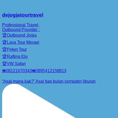
dejogjatourtravel
Professional Travel,
Outbound Provider :
🏆Outbound Jogja
🏆Lava Tour Merapi
🏆Peket Tour
🏆Rafting Elo
🏆VW Safari
☎️08121070343☎️0895412158813
“Asal mana kak?” Asal tiap bulan sempatin liburan