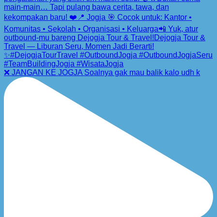
❌ JANGAN KE JOGJA Soalnya gak mau balik kalo udh k