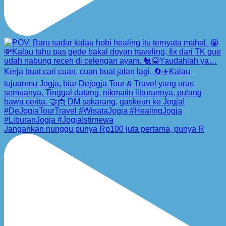
Jangankan nunggu punya Rp100 juta pertama, punya R