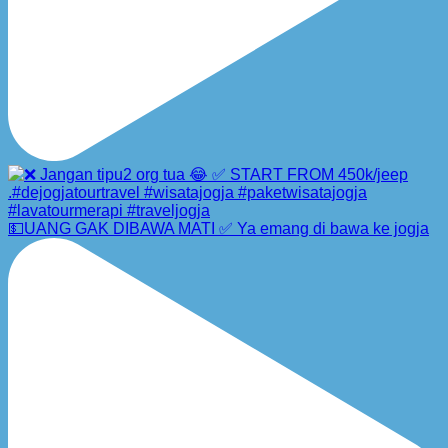
💵UANG GAK DIBAWA MATI ✅ Ya emang di bawa ke jogja