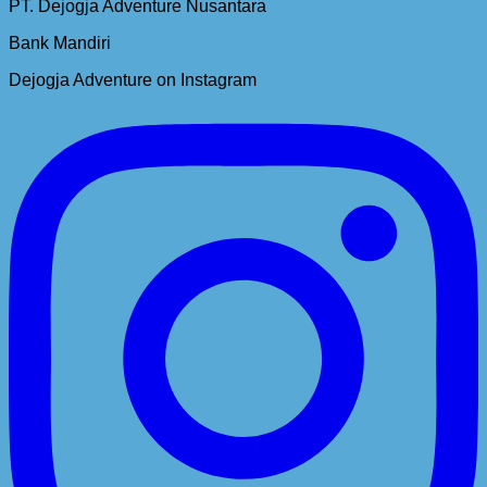
PT. Dejogja Adventure Nusantara
Bank Mandiri
Dejogja Adventure on Instagram