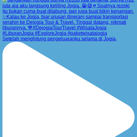
Setelah menghitung pengeluaranku selama di Jogja,