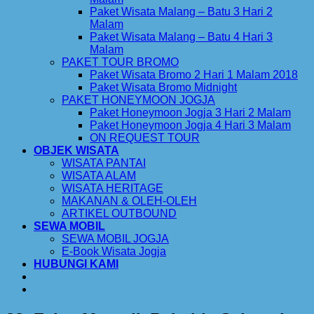
Paket Wisata Malang – Batu 3 Hari 2
Malam
Paket Wisata Malang – Batu 4 Hari 3
Malam
PAKET TOUR BROMO
Paket Wisata Bromo 2 Hari 1 Malam 2018
Paket Wisata Bromo Midnight
PAKET HONEYMOON JOGJA
Paket Honeymoon Jogja 3 Hari 2 Malam
Paket Honeymoon Jogja 4 Hari 3 Malam
ON REQUEST TOUR
OBJEK WISATA
WISATA PANTAI
WISATA ALAM
WISATA HERITAGE
MAKANAN & OLEH-OLEH
ARTIKEL OUTBOUND
SEWA MOBIL
SEWA MOBIL JOGJA
E-Book Wisata Jogja
HUBUNGI KAMI