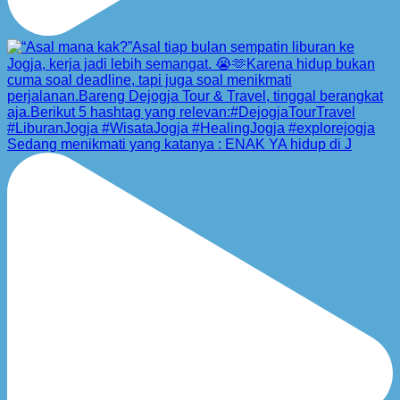
Sedang menikmati yang katanya : ENAK YA hidup di J