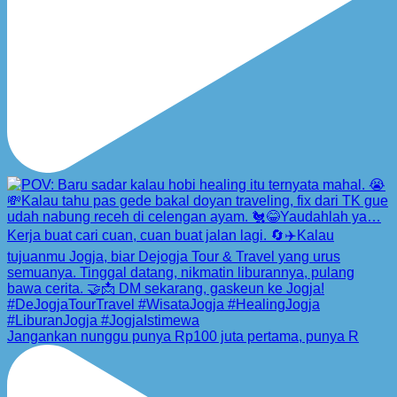
Jangankan nunggu punya Rp100 juta pertama, punya R