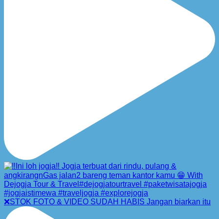
❌STOK FOTO & VIDEO SUDAH HABIS Jangan biarkan itu