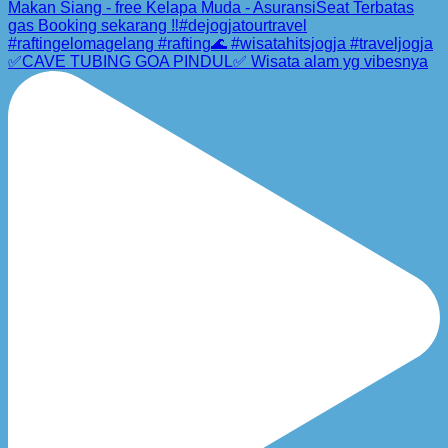
✅CAVE TUBING GOA PINDUL✅ Wisata alam yg vibesnya