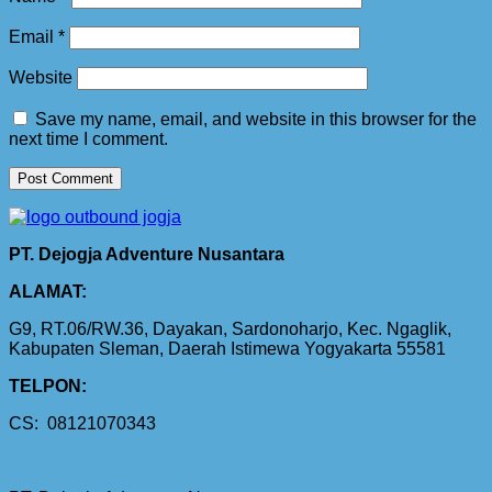
Email
*
Website
Save my name, email, and website in this browser for the
next time I comment.
PT. Dejogja Adventure Nusantara
ALAMAT:
G9, RT.06/RW.36, Dayakan, Sardonoharjo, Kec. Ngaglik,
Kabupaten Sleman, Daerah Istimewa Yogyakarta 55581
TELPON:
CS: 08121070343