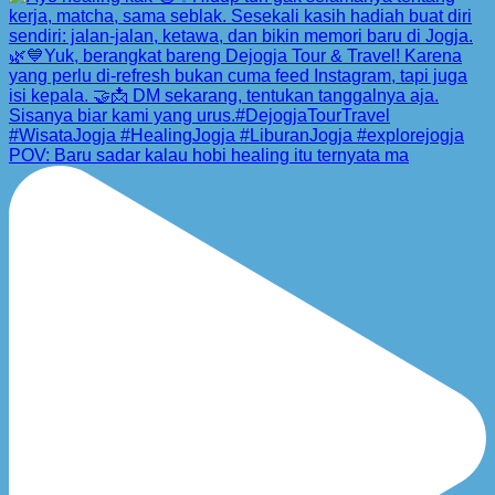
POV: Baru sadar kalau hobi healing itu ternyata ma