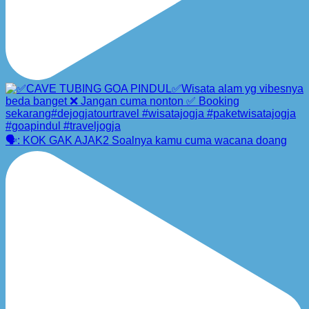
🗣️: KOK GAK AJAK2 Soalnya kamu cuma wacana doang