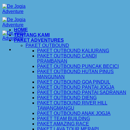
Skip
to
content
HOME
TENTANG KAMI
PAKET ADVENTURES
PAKET OUTBOUND
PAKET OUTBOUND KALIURANG
PAKET OUTBOUND CANDI
PRAMBANAN
PAKET OUTBOUND PUNCAK BECICI
PAKET OUTBOUND HUTAN PINUS
MANGUNAN
PAKET OUTBOUND GOA PINDUL
PAKET OUTBOUND PANTAI JOGJA
PAKET OUTBOUND PANTAI SADRANAN
PAKET OUTBOUND DIENG
PAKET OUTBOUND RIVER HILL
TAWANGMANGU
PAKET OUTBOUND ANAK JOGJA
PAKET TEAM BUILDING
PAKET AMAZING RACE
PAKET LAVA TOUR MERAPI