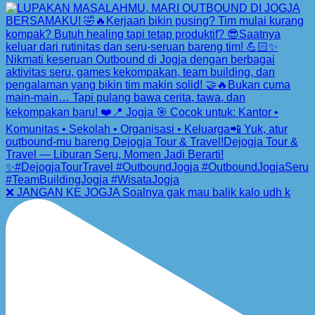
❌ JANGAN KE JOGJA Soalnya gak mau balik kalo udh k