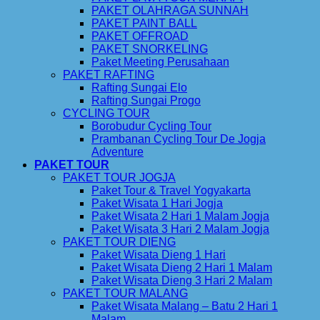
PAKET OLAHRAGA SUNNAH
PAKET PAINT BALL
PAKET OFFROAD
PAKET SNORKELING
Paket Meeting Perusahaan
PAKET RAFTING
Rafting Sungai Elo
Rafting Sungai Progo
CYCLING TOUR
Borobudur Cycling Tour
Prambanan Cycling Tour De Jogja
Adventure
PAKET TOUR
PAKET TOUR JOGJA
Paket Tour & Travel Yogyakarta
Paket Wisata 1 Hari Jogja
Paket Wisata 2 Hari 1 Malam Jogja
Paket Wisata 3 Hari 2 Malam Jogja
PAKET TOUR DIENG
Paket Wisata Dieng 1 Hari
Paket Wisata Dieng 2 Hari 1 Malam
Paket Wisata Dieng 3 Hari 2 Malam
PAKET TOUR MALANG
Paket Wisata Malang – Batu 2 Hari 1
Malam