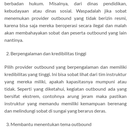
berbadan hukum. Misalnya, dari dinas pendidikan,
kebudayaan atau dinas sosial. Waspadalah jika sobat
menemukan provider outbound yang tidak berizin resmi,
karena bisa saja mereka beroperasi secara ilegal dan malah
akan membahayakan sobat dan peserta outbound yang lain
nantinya.
Berpengalaman dan kredibilitas tinggi
Pilih provider outbound yang berpengalaman dan memiliki
kredibilitas yang tinggi. Ini bisa sobat lihat dari tim instruktur
yang mereka miliki, apakah kapasitasnya mumpuni atau
tidak. Seperti yang diketahui, kegiatan outbound ada yang
bersifat ekstrem, contohnya arung jeram maka pastikan
instruktur yang memandu memiliki kemampuan berenang
dan melindungi sobat di sungai yang berarus deras.
Membantu menentukan tema outbound