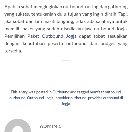
Apabila sobat menginginkan outbound, outing dan gathering
yang sukses, tentukanlah dulu tujuan yang ingin diraih. Tapi,
jika sobat dan tim masih bingung, tidak ada salahnya untuk
memilih paket yang sudah disediakan jasa outbound Jogja.
Pemilihan
Paket Outbound Jogja
dapat sobat sesuaikan
dengan kebutuhan peserta outbound dan budget yang
tersedia.
This entry was posted in
Outbound
and tagged
manfaat outbound
,
outbound
,
Outbound Jogja
,
provider outbound
,
provider outbound di
Jogja
.
ADMIN 1