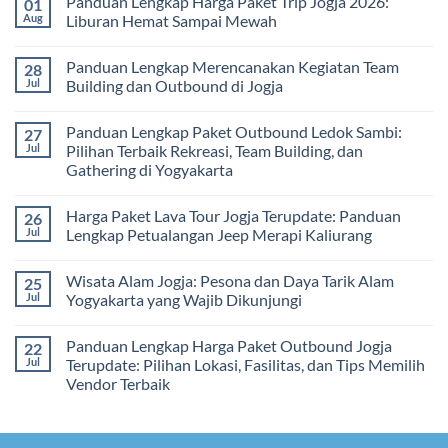
Panduan Lengkap Harga Paket Trip Jogja 2026:
01
Paket,
Hari
on
dan
2
Estimasi
Aug
Liburan Hemat Sampai Mewah
Tips
Malam:
Harga
Memilih
Panduan
Paket
No
Vendor
Lengkap
Outing
Comments
Panduan Lengkap Merencanakan Kegiatan Team
28
Corporate
Jogja
on
Gathering
2026
Panduan
Jul
Building dan Outbound di Jogja
&
–
Lengkap
Team
De
Harga
No
Building
Jogja
Paket
Comments
Panduan Lengkap Paket Outbound Ledok Sambi:
27
Adventure
Trip
on
Jogja
Panduan
Jul
Pilihan Terbaik Rekreasi, Team Building, dan
2026:
Lengkap
Gathering di Yogyakarta
Liburan
Merencanakan
Hemat
Kegiatan
No
Sampai
Team
Comments
Mewah
Building
Harga Paket Lava Tour Jogja Terupdate: Panduan
26
on
dan
Panduan
Jul
Lengkap Petualangan Jeep Merapi Kaliurang
Outbound
Lengkap
di
Paket
No
Jogja
Outbound
Comments
Wisata Alam Jogja: Pesona dan Daya Tarik Alam
25
Ledok
on
Sambi:
Harga
Jul
Yogyakarta yang Wajib Dikunjungi
Pilihan
Paket
Terbaik
Lava
No
Rekreasi,
Tour
Comments
Panduan Lengkap Harga Paket Outbound Jogja
22
Team
Jogja
on
Building,
Terupdate:
Wisata
Jul
Terupdate: Pilihan Lokasi, Fasilitas, dan Tips Memilih
dan
Panduan
Alam
Vendor Terbaik
Gathering
Lengkap
Jogja:
di
Petualangan
Pesona
No
Yogyakarta
Jeep
dan
Comments
Merapi
Daya
on
Kaliurang
Tarik
Panduan