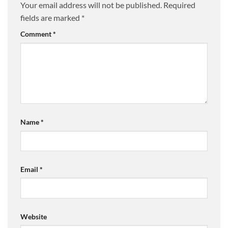
Your email address will not be published.
Required
fields are marked
*
Comment
*
Name
*
Email
*
Website