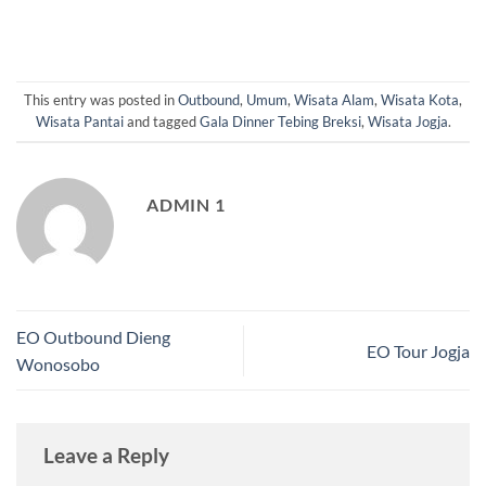
This entry was posted in
Outbound
,
Umum
,
Wisata Alam
,
Wisata Kota
,
Wisata Pantai
and tagged
Gala Dinner Tebing Breksi
,
Wisata Jogja
.
ADMIN 1
EO Outbound Dieng
EO Tour Jogja
Wonosobo
Leave a Reply