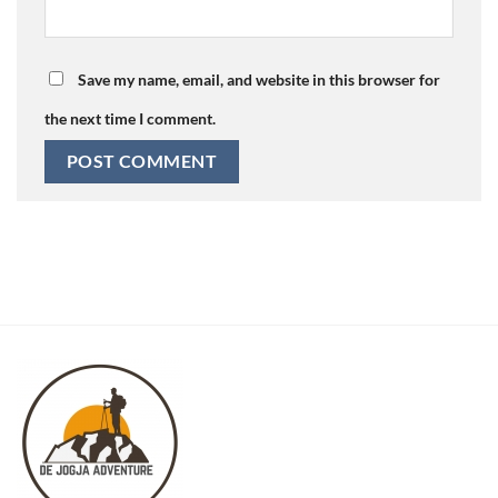
Save my name, email, and website in this browser for
the next time I comment.