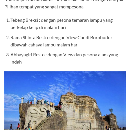
Pilihan tempat yang sangat mempesona :
Tebeng Breksi : dengan pesona temaran lampu yang
berkelap kelip di malam hari
Rama Shinta Resto : dengan View Candi Borobudur
dibawah cahaya lampu malam hari
Abhayagiri Resto : dengan View dan pesona alam yang
indah