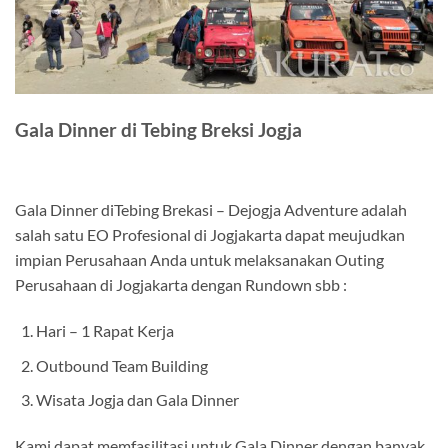
Gala Dinner di Tebing Breksi Jogja
Gala Dinner diTebing Brekasi – Dejogja Adventure adalah
salah satu EO Profesional di Jogjakarta dapat meujudkan
impian Perusahaan Anda untuk melaksanakan Outing
Perusahaan di Jogjakarta dengan Rundown sbb :
Hari – 1 Rapat Kerja
Outbound Team Building
Wisata Jogja dan Gala Dinner
Kami dapat memfasilitasi untuk Gala Dinner dengan banyak