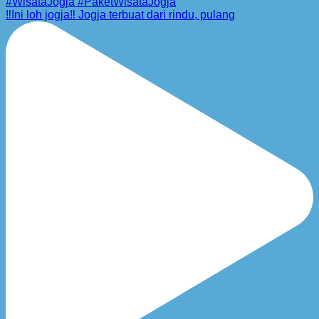
‼️Ini loh jogja‼️ Jogja terbuat dari rindu, pulang