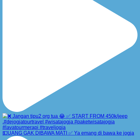
💵UANG GAK DIBAWA MATI ✅ Ya emang di bawa ke jogja