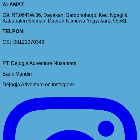
ALAMAT:
G9, RT.06/RW.36, Dayakan, Sardonoharjo, Kec. Ngaglik,
Kabupaten Sleman, Daerah Istimewa Yogyakarta 55581
TELPON:
CS: 08121070343
PT. Dejogja Adventure Nusantara
Bank Mandiri
Dejogja Adventure on Instagram