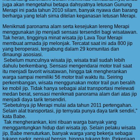
juga akan mengetahui betapa dahsyatnya letusan Gunung
Merapi ini pada tahun 2010 silam, banyak nyawa dan barang
berharga yang telah sirna ditelan keganasan letusan Merapi.
Menikmati paronama alam serta kesejukan lereng Merapi
menggunakan jip menjadi sensasi tersendiri bagi wisatawan.
Tak heran, tingginya minat wisata jip Lava Tour Merapi
membuat armada jip melonjak. Tercatat saat ini ada 800 jip
yang beroperasi, tergabung dalam 29 komunitas dan
dinaungi asosiasi.
Sebelum munculnya wisata jip, wisata trail sudah lebih
dahulu berkembang. Sensasi mengendarai motor trail saat
itu menjadi favorit wisatawan, hingga tak mengherankan
warga sampai memiliki 56 motor trail waktu itu. Seiring
perkembangan, wisata menggunakan motor trail pun beralih
ke mobil jip. Tidak hanya sebagai alat transportasi melewati
medan berat, sensasi menikmati panorama alam dari atas jip
menjadi daya tarik tersendiri.
“Sebetulnya jip Merapi mulai ada tahun 2011 pertengahan.
Selain alat transportasi, jip ternyata punya daya tarik sendiri,”
kata Babe.
Tak mengherankan, kini ribuan warga banyak yang
menggantungkan hidup dari wisata jip. Selain pelaku wisata
jip, Babe menuturkan, banyak warga yang bekerja sebagai
tukang parkir, penjual bensin, hingga tukang foto. Pekerjaan