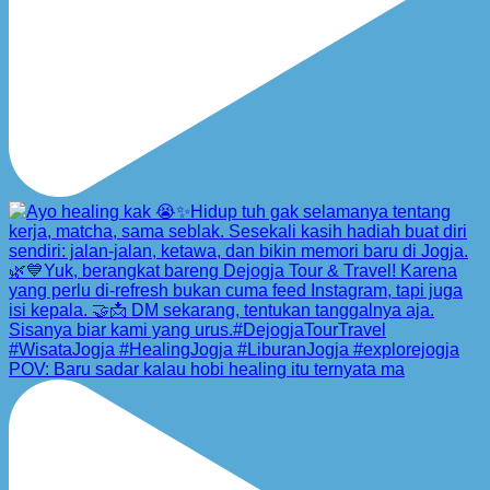
POV: Baru sadar kalau hobi healing itu ternyata ma