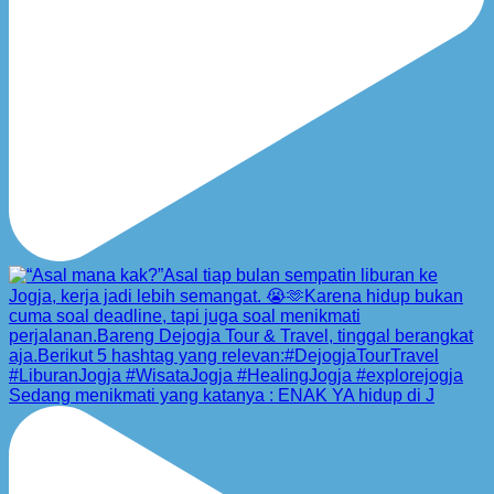
Sedang menikmati yang katanya : ENAK YA hidup di J