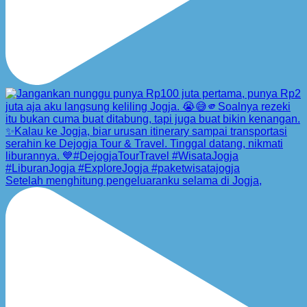
Setelah menghitung pengeluaranku selama di Jogja,