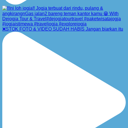
❌STOK FOTO & VIDEO SUDAH HABIS Jangan biarkan itu