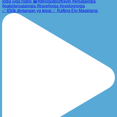
✅ 650k dintangan yg tepat ✅ Rafting Elo Magelang: