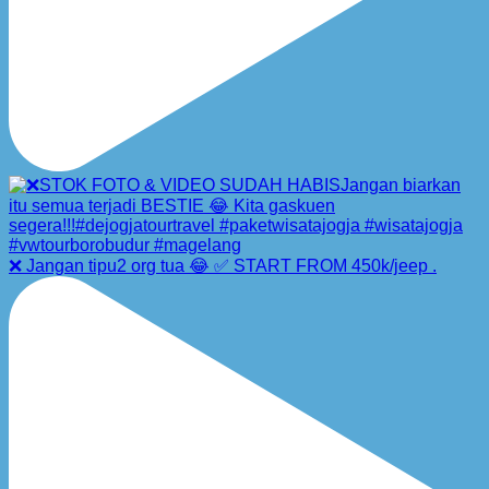
❌ Jangan tipu2 org tua 😂 ✅ START FROM 450k/jeep .