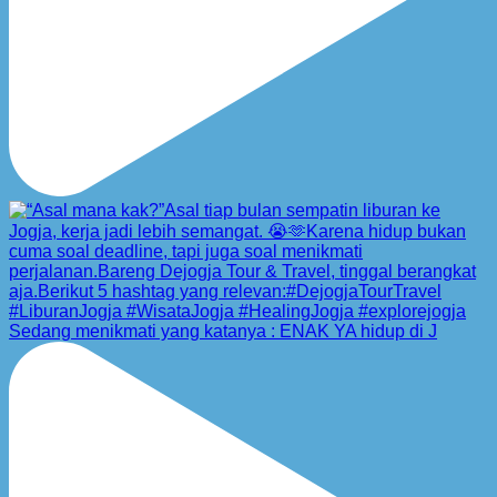
Sedang menikmati yang katanya : ENAK YA hidup di J