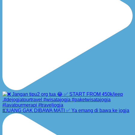
💵UANG GAK DIBAWA MATI ✅ Ya emang di bawa ke jogja