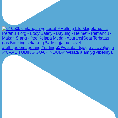
✅CAVE TUBING GOA PINDUL✅ Wisata alam yg vibesnya