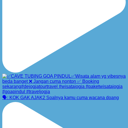
🗣️: KOK GAK AJAK2 Soalnya kamu cuma wacana doang