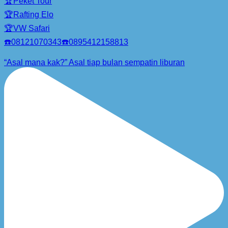
🏆Peket Tour
🏆Rafting Elo
🏆VW Safari
☎️08121070343☎️0895412158813
“Asal mana kak?” Asal tiap bulan sempatin liburan