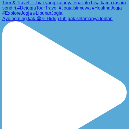
Ayo healing kak 😭✨ Hidup tuh gak selamanya tentan