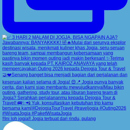
‼️Ini loh jogja‼️ Jogja terbuat dari rindu, pulang