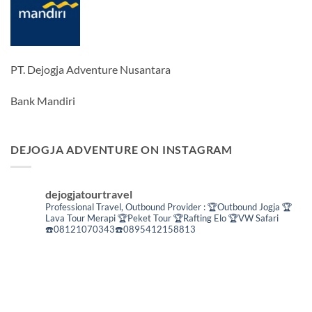
PT. Dejogja Adventure Nusantara
Bank Mandiri
DEJOGJA ADVENTURE ON INSTAGRAM
dejogjatourtravel
Professional Travel,
Outbound Provider :
🏆Outbound Jogja
🏆
Lava Tour Merapi
🏆Peket Tour
🏆Rafting Elo
🏆VW Safari
☎️08121070343☎️0895412158813