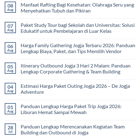
Manfaat Rafting Bagi Kesehatan: Olahraga Seru yang
08
Aug
Menyehatkan Tubuh dan Pikiran
No
Comments
Paket Study Tour bagi Sekolah dan Universitas: Solusi
07
on
Manfaat
Aug
Edukatif untuk Pembelajaran di Luar Kelas
Rafting
Bagi
No
Kesehatan:
Comments
Harga Family Gathering Jogja Terbaru 2026: Panduan
06
Olahraga
on
Seru
Paket
Aug
Lengkap Biaya, Paket, dan Tips Memilih Vendor
yang
Study
Menyehatkan
Tour
No
Tubuh
bagi
Comments
Itinerary Outbound Jogja 3 Hari 2 Malam: Panduan
05
dan
Sekolah
on
Pikiran
dan
Harga
Aug
Lengkap Corporate Gathering & Team Building
Universitas:
Family
Solusi
Gathering
No
Edukatif
Jogja
Comments
Estimasi Harga Paket Outing Jogja 2026 – De Jogja
04
untuk
Terbaru
on
Pembelajaran
2026:
Itinerary
Aug
Adventure
di
Panduan
Outbound
Luar
Lengkap
Jogja
No
Kelas
Biaya,
3
Comments
Panduan Lengkap Harga Paket Trip Jogja 2026:
01
Paket,
Hari
on
dan
2
Estimasi
Aug
Liburan Hemat Sampai Mewah
Tips
Malam:
Harga
Memilih
Panduan
Paket
No
Vendor
Lengkap
Outing
Comments
Panduan Lengkap Merencanakan Kegiatan Team
28
Corporate
Jogja
on
Gathering
2026
Panduan
Jul
Building dan Outbound di Jogja
&
–
Lengkap
Team
De
Harga
No