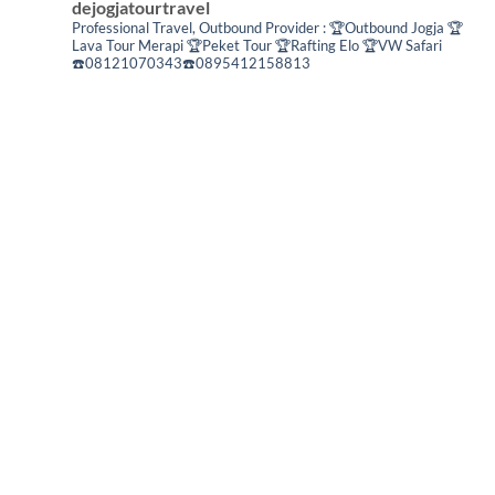
dejogjatourtravel
Professional Travel,
Outbound Provider :
🏆Outbound Jogja
🏆
Lava Tour Merapi
🏆Peket Tour
🏆Rafting Elo
🏆VW Safari
☎️08121070343☎️0895412158813