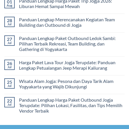
Panduan Lengkap Harga Paket Trip Jogja 2026:
01
Paket,
Hari
on
dan
2
Estimasi
Aug
Liburan Hemat Sampai Mewah
Tips
Malam:
Harga
Memilih
Panduan
Paket
No
Vendor
Lengkap
Outing
Comments
Panduan Lengkap Merencanakan Kegiatan Team
28
Corporate
Jogja
on
Gathering
2026
Panduan
Jul
Building dan Outbound di Jogja
&
–
Lengkap
Team
De
Harga
No
Building
Jogja
Paket
Comments
Panduan Lengkap Paket Outbound Ledok Sambi:
27
Adventure
Trip
on
Jogja
Panduan
Jul
Pilihan Terbaik Rekreasi, Team Building, dan
2026:
Lengkap
Gathering di Yogyakarta
Liburan
Merencanakan
Hemat
Kegiatan
No
Sampai
Team
Comments
Mewah
Building
Harga Paket Lava Tour Jogja Terupdate: Panduan
26
on
dan
Panduan
Jul
Lengkap Petualangan Jeep Merapi Kaliurang
Outbound
Lengkap
di
Paket
No
Jogja
Outbound
Comments
Wisata Alam Jogja: Pesona dan Daya Tarik Alam
25
Ledok
on
Sambi:
Harga
Jul
Yogyakarta yang Wajib Dikunjungi
Pilihan
Paket
Terbaik
Lava
No
Rekreasi,
Tour
Comments
Panduan Lengkap Harga Paket Outbound Jogja
22
Team
Jogja
on
Building,
Terupdate:
Wisata
Jul
Terupdate: Pilihan Lokasi, Fasilitas, dan Tips Memilih
dan
Panduan
Alam
Vendor Terbaik
Gathering
Lengkap
Jogja:
di
Petualangan
Pesona
No
Yogyakarta
Jeep
dan
Comments
Merapi
Daya
on
Kaliurang
Tarik
Panduan