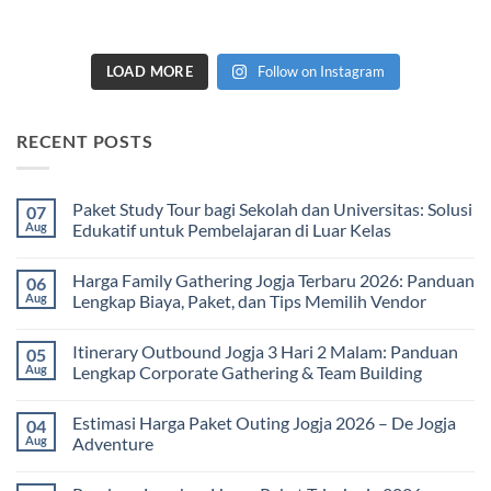
LOAD MORE
Follow on Instagram
RECENT POSTS
Paket Study Tour bagi Sekolah dan Universitas: Solusi
07
Aug
Edukatif untuk Pembelajaran di Luar Kelas
No
Comments
Harga Family Gathering Jogja Terbaru 2026: Panduan
06
on
Paket
Aug
Lengkap Biaya, Paket, dan Tips Memilih Vendor
Study
Tour
No
bagi
Comments
Itinerary Outbound Jogja 3 Hari 2 Malam: Panduan
05
Sekolah
on
dan
Harga
Aug
Lengkap Corporate Gathering & Team Building
Universitas:
Family
Solusi
Gathering
No
Edukatif
Jogja
Comments
Estimasi Harga Paket Outing Jogja 2026 – De Jogja
04
untuk
Terbaru
on
Pembelajaran
2026:
Itinerary
Aug
Adventure
di
Panduan
Outbound
Luar
Lengkap
Jogja
No
Kelas
Biaya,
3
Comments