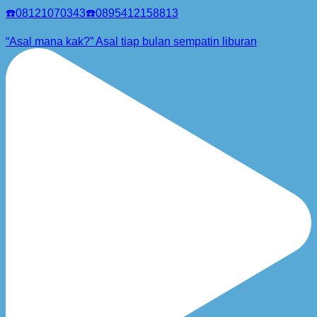
☎️08121070343☎️0895412158813
“Asal mana kak?” Asal tiap bulan sempatin liburan