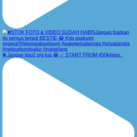
❌ Jangan tipu2 org tua 😂 ✅ START FROM 450k/jeep .