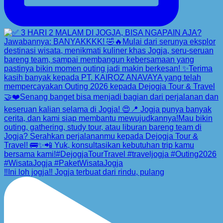
‼️Ini loh jogja‼️ Jogja terbuat dari rindu, pulang