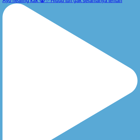
Ayo healing kak 😭✨ Hidup tuh gak selamanya tentan