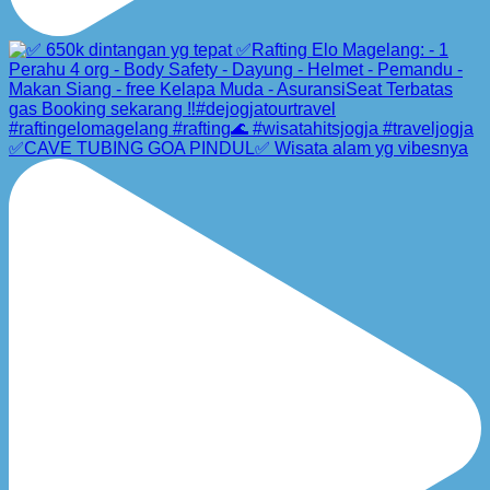
✅CAVE TUBING GOA PINDUL✅ Wisata alam yg vibesnya