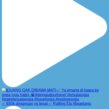
✅ 650k dintangan yg tepat ✅ Rafting Elo Magelang: