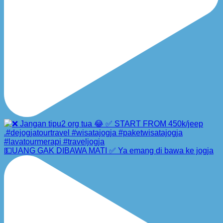
💵UANG GAK DIBAWA MATI ✅ Ya emang di bawa ke jogja