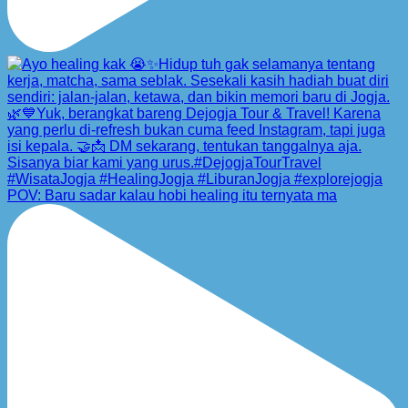
POV: Baru sadar kalau hobi healing itu ternyata ma