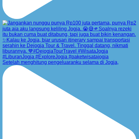
Setelah menghitung pengeluaranku selama di Jogja,