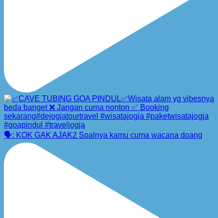
🗣️: KOK GAK AJAK2 Soalnya kamu cuma wacana doang