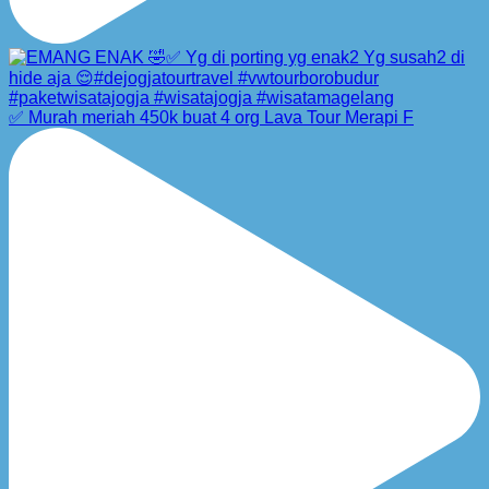
✅ Murah meriah 450k buat 4 org Lava Tour Merapi F