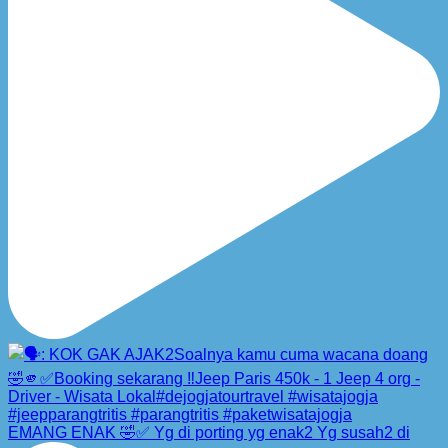
EMANG ENAK 🤣✅ Yg di porting yg enak2 Yg susah2 di