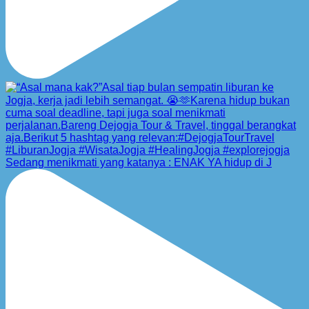
Sedang menikmati yang katanya : ENAK YA hidup di J