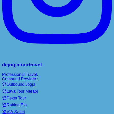
dejogjatourtravel
Professional Travel,
Outbound Provider :
🏆Outbound Jogja
🏆Lava Tour Merapi
🏆Peket Tour
🏆Rafting Elo
🏆VW Safari