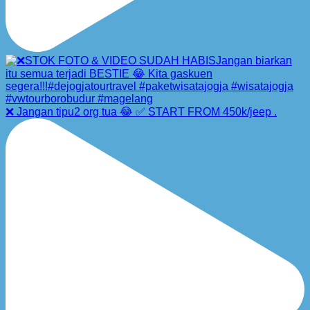
❌ Jangan tipu2 org tua 😂 ✅ START FROM 450k/jeep .