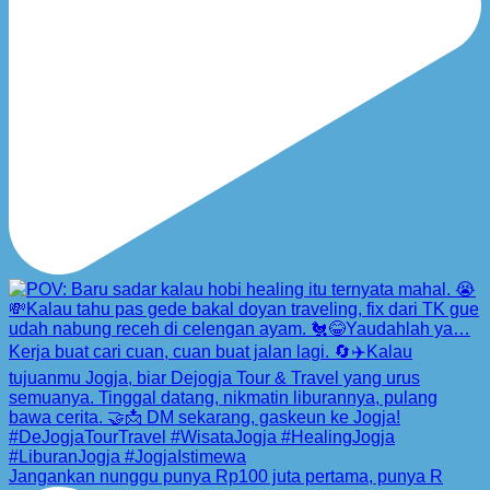
Jangankan nunggu punya Rp100 juta pertama, punya R