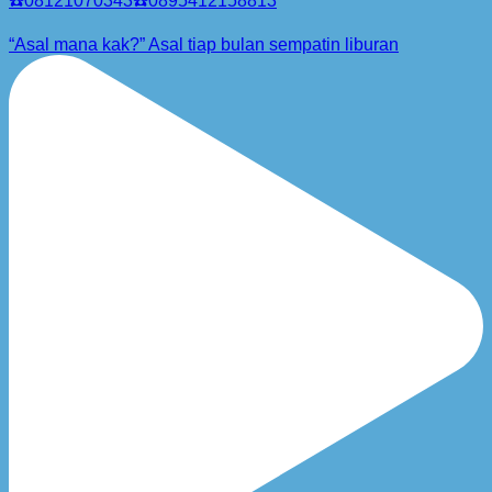
☎️08121070343☎️0895412158813
“Asal mana kak?” Asal tiap bulan sempatin liburan