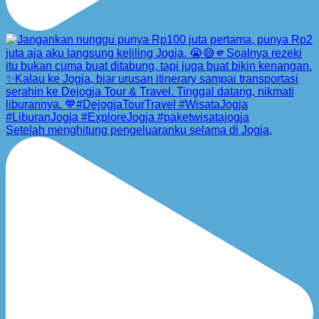
Setelah menghitung pengeluaranku selama di Jogja,