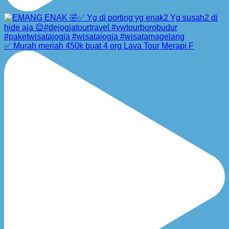
✅ Murah meriah 450k buat 4 org Lava Tour Merapi F