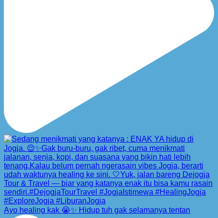
Ayo healing kak 😭✨ Hidup tuh gak selamanya tentan