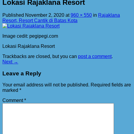
Lokasi Rajaklana Resort
Published
November 2, 2020
at
960 × 550
in
Rajaklana
Resort, Resort Cantik di Batas Kota
Image cedit: pegipegi.com
Lokasi Rajaklana Resort
Trackbacks are closed, but you can
post a comment
.
Next
→
Leave a Reply
Your email address will not be published.
Required fields are
marked
*
Comment
*