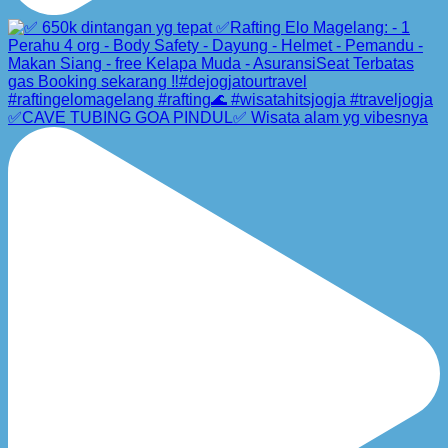
✅CAVE TUBING GOA PINDUL✅ Wisata alam yg vibesnya