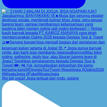
‼️Ini loh jogja‼️ Jogja terbuat dari rindu, pulang