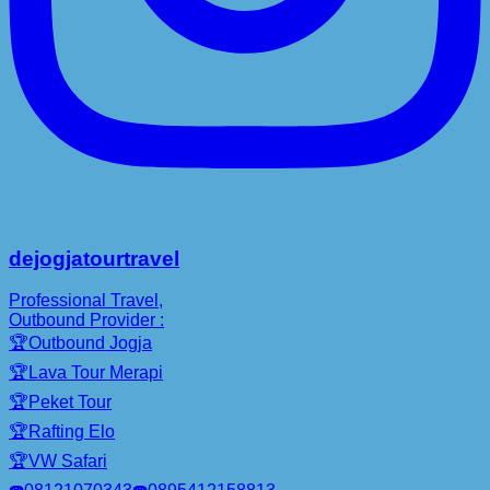
dejogjatourtravel
Professional Travel,
Outbound Provider :
🏆Outbound Jogja
🏆Lava Tour Merapi
🏆Peket Tour
🏆Rafting Elo
🏆VW Safari