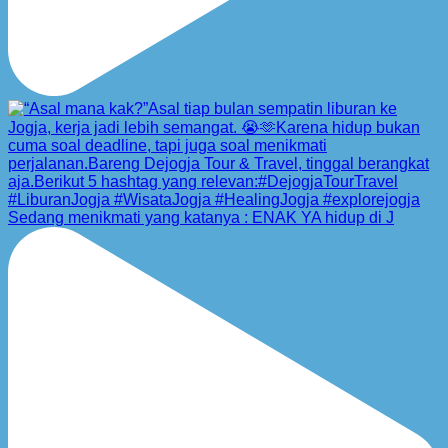
Sedang menikmati yang katanya : ENAK YA hidup di J