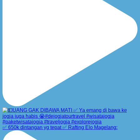
✅ 650k dintangan yg tepat ✅ Rafting Elo Magelang: