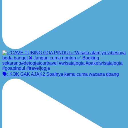
🗣️: KOK GAK AJAK2 Soalnya kamu cuma wacana doang