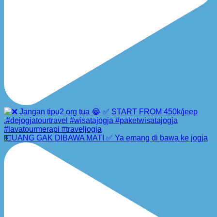
💵UANG GAK DIBAWA MATI ✅ Ya emang di bawa ke jogja