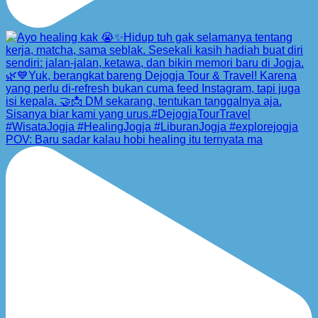
POV: Baru sadar kalau hobi healing itu ternyata ma