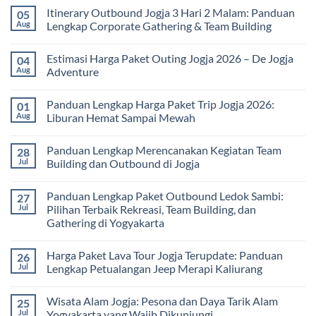
Tubuh
bagi
Comments
Itinerary Outbound Jogja 3 Hari 2 Malam: Panduan
05
dan
Sekolah
on
Pikiran
dan
Harga
Aug
Lengkap Corporate Gathering & Team Building
Universitas:
Family
Solusi
Gathering
No
Edukatif
Jogja
Comments
Estimasi Harga Paket Outing Jogja 2026 – De Jogja
04
untuk
Terbaru
on
Pembelajaran
2026:
Itinerary
Aug
Adventure
di
Panduan
Outbound
Luar
Lengkap
Jogja
No
Kelas
Biaya,
3
Comments
Panduan Lengkap Harga Paket Trip Jogja 2026:
01
Paket,
Hari
on
dan
2
Estimasi
Aug
Liburan Hemat Sampai Mewah
Tips
Malam:
Harga
Memilih
Panduan
Paket
No
Vendor
Lengkap
Outing
Comments
Panduan Lengkap Merencanakan Kegiatan Team
28
Corporate
Jogja
on
Gathering
2026
Panduan
Jul
Building dan Outbound di Jogja
&
–
Lengkap
Team
De
Harga
No
Building
Jogja
Paket
Comments
Panduan Lengkap Paket Outbound Ledok Sambi:
27
Adventure
Trip
on
Jogja
Panduan
Jul
Pilihan Terbaik Rekreasi, Team Building, dan
2026:
Lengkap
Gathering di Yogyakarta
Liburan
Merencanakan
Hemat
Kegiatan
No
Sampai
Team
Comments
Mewah
Building
Harga Paket Lava Tour Jogja Terupdate: Panduan
26
on
dan
Panduan
Jul
Lengkap Petualangan Jeep Merapi Kaliurang
Outbound
Lengkap
di
Paket
No
Jogja
Outbound
Comments
Wisata Alam Jogja: Pesona dan Daya Tarik Alam
25
Ledok
on
Sambi:
Harga
Jul
Yogyakarta yang Wajib Dikunjungi