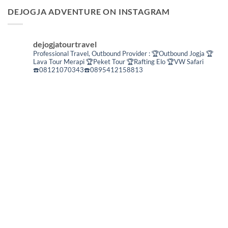
DEJOGJA ADVENTURE ON INSTAGRAM
dejogjatourtravel
Professional Travel,
Outbound Provider :
🏆Outbound Jogja
🏆
Lava Tour Merapi
🏆Peket Tour
🏆Rafting Elo
🏆VW Safari
☎️08121070343☎️0895412158813