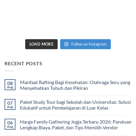
LOAD MORE
Follow on Instagram
RECENT POSTS
Manfaat Rafting Bagi Kesehatan: Olahraga Seru yang
08
Aug
Menyehatkan Tubuh dan Pikiran
No
Comments
Paket Study Tour bagi Sekolah dan Universitas: Solusi
07
on
Manfaat
Aug
Edukatif untuk Pembelajaran di Luar Kelas
Rafting
Bagi
No
Kesehatan:
Comments
Harga Family Gathering Jogja Terbaru 2026: Panduan
06
Olahraga
on
Seru
Paket
Aug
Lengkap Biaya, Paket, dan Tips Memilih Vendor
yang
Study
Menyehatkan
Tour
No