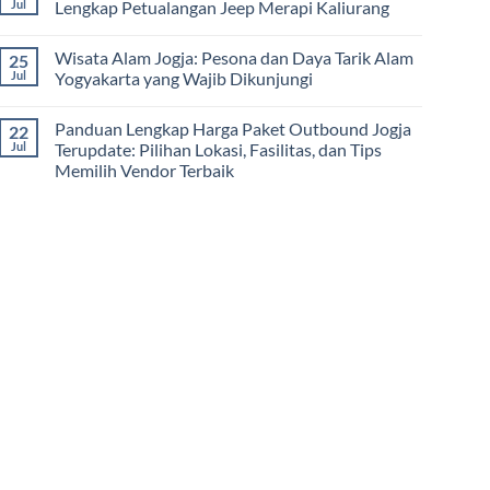
Panduan
Jul
Lengkap Petualangan Jeep Merapi Kaliurang
Outbound
Lengkap
di
Paket
No
Jogja
Outbound
Comments
Wisata Alam Jogja: Pesona dan Daya Tarik Alam
25
Ledok
on
Sambi:
Harga
Jul
Yogyakarta yang Wajib Dikunjungi
Pilihan
Paket
Terbaik
Lava
No
Rekreasi,
Tour
Comments
Panduan Lengkap Harga Paket Outbound Jogja
22
Team
Jogja
on
Building,
Terupdate:
Wisata
Jul
Terupdate: Pilihan Lokasi, Fasilitas, dan Tips
dan
Panduan
Alam
Memilih Vendor Terbaik
Gathering
Lengkap
Jogja:
di
Petualangan
Pesona
No
Yogyakarta
Jeep
dan
Comments
Merapi
Daya
on
Kaliurang
Tarik
Panduan
Alam
Lengkap
Yogyakarta
Harga
yang
Paket
Wajib
Outbound
Dikunjungi
Jogja
Terupdate:
Pilihan
Lokasi,
Fasilitas,
dan
Tips
Memilih
Vendor
Terbaik