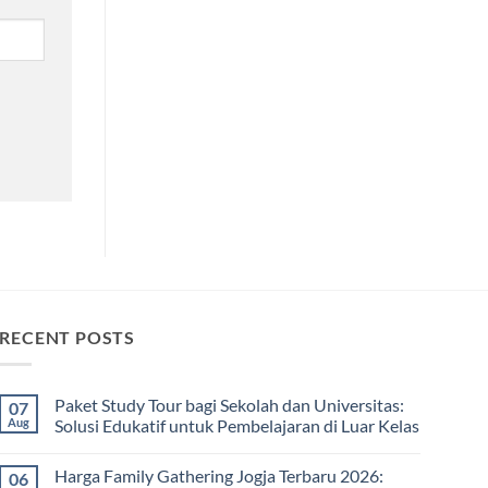
RECENT POSTS
Paket Study Tour bagi Sekolah dan Universitas:
07
Aug
Solusi Edukatif untuk Pembelajaran di Luar Kelas
No
Comments
Harga Family Gathering Jogja Terbaru 2026:
06
on