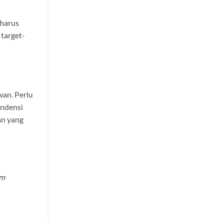
 harus
 target-
wan. Perlu
endensi
an yang
am