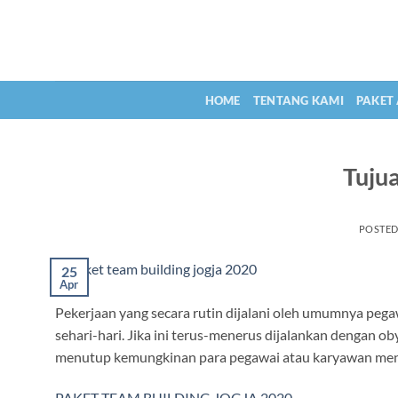
Skip
to
content
HOME
TENTANG KAMI
PAKET
Tuju
POSTE
25
Apr
Pekerjaan yang secara rutin dijalani oleh umumnya peg
sehari-hari. Jika ini terus-menerus dijalankan dengan 
menutup kemungkinan para pegawai atau karyawan meng
PAKET TEAM BUILDING JOGJA 2020