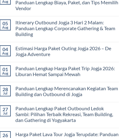
Paket
Aug
Panduan Lengkap Biaya, Paket, dan Tips Memilih
Study
Vendor
Tour
bagi
No
Sekolah
Comments
dan
Itinerary Outbound Jogja 3 Hari 2 Malam:
05
on
Universitas:
Harga
Aug
Panduan Lengkap Corporate Gathering & Team
Solusi
Family
Edukatif
Building
Gathering
untuk
Jogja
Pembelajaran
No
Terbaru
di
Comments
2026:
Estimasi Harga Paket Outing Jogja 2026 – De
04
on
Luar
Panduan
Itinerary
Kelas
Aug
Jogja Adventure
Lengkap
Outbound
Biaya,
Jogja
No
Paket,
3
Comments
dan
Panduan Lengkap Harga Paket Trip Jogja 2026:
01
Hari
on
Tips
2
Estimasi
Aug
Liburan Hemat Sampai Mewah
Memilih
Malam:
Harga
Vendor
Panduan
Paket
No
Lengkap
Outing
Comments
Panduan Lengkap Merencanakan Kegiatan Team
28
Corporate
Jogja
on
Gathering
2026
Panduan
Jul
Building dan Outbound di Jogja
&
–
Lengkap
Team
De
Harga
No
Building
Jogja
Paket
Comments
Panduan Lengkap Paket Outbound Ledok
27
Adventure
Trip
on
Jogja
Panduan
Jul
Sambi: Pilihan Terbaik Rekreasi, Team Building,
2026:
Lengkap
dan Gathering di Yogyakarta
Liburan
Merencanakan
Hemat
Kegiatan
No
Sampai
Team
Comments
Mewah
Building
Harga Paket Lava Tour Jogja Terupdate: Panduan
26
on
dan