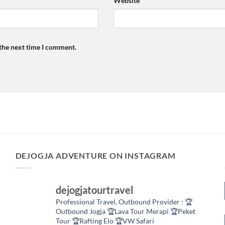
Website
 the next time I comment.
DEJOGJA ADVENTURE ON INSTAGRAM
dejogjatourtravel
Professional Travel,
Outbound Provider :
🏆
Outbound Jogja
🏆Lava Tour Merapi
🏆Peket
Tour
🏆Rafting Elo
🏆VW Safari