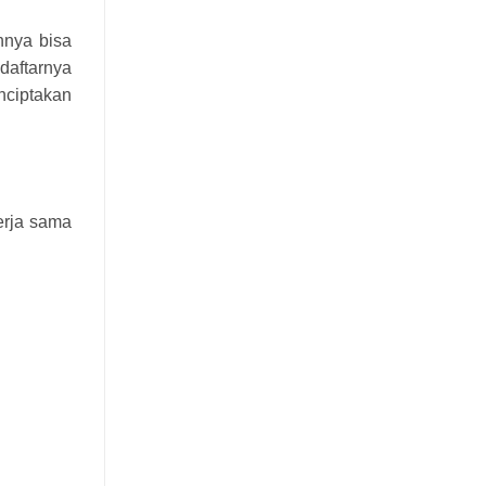
hnya bisa
daftarnya
nciptakan
rja sama