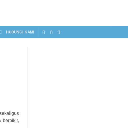
HUBUNGI KAMI
ekaligus
berpikir,