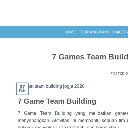
Skip
to
content
HOME
TENTANG KAMI
PAKET 
7 Games Team Build
POSTED 
07
Feb
7 Game Team Building
7 Game
Team Building
yang melibatkan games 
menyenangkan. Aktivitas ini membantu sebuah tim 
bekerja, menyelesaikan masalah, dan bergembira.