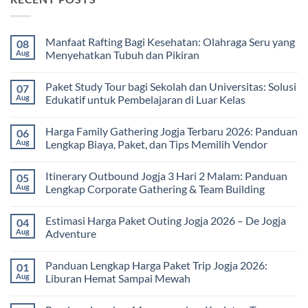
Manfaat Rafting Bagi Kesehatan: Olahraga Seru yang
08
Aug
Menyehatkan Tubuh dan Pikiran
No
Comments
Paket Study Tour bagi Sekolah dan Universitas: Solusi
07
on
Manfaat
Aug
Edukatif untuk Pembelajaran di Luar Kelas
Rafting
Bagi
No
Kesehatan:
Comments
Harga Family Gathering Jogja Terbaru 2026: Panduan
06
Olahraga
on
Seru
Paket
Aug
Lengkap Biaya, Paket, dan Tips Memilih Vendor
yang
Study
Menyehatkan
Tour
No
Tubuh
bagi
Comments
Itinerary Outbound Jogja 3 Hari 2 Malam: Panduan
05
dan
Sekolah
on
Pikiran
dan
Harga
Aug
Lengkap Corporate Gathering & Team Building
Universitas:
Family
Solusi
Gathering
No
Edukatif
Jogja
Comments
Estimasi Harga Paket Outing Jogja 2026 – De Jogja
04
untuk
Terbaru
on
Pembelajaran
2026:
Itinerary
Aug
Adventure
di
Panduan
Outbound
Luar
Lengkap
Jogja
No
Kelas
Biaya,
3
Comments
Panduan Lengkap Harga Paket Trip Jogja 2026:
01
Paket,
Hari
on
dan
2
Estimasi
Aug
Liburan Hemat Sampai Mewah
Tips
Malam:
Harga
Memilih
Panduan
Paket
No
Vendor
Lengkap
Outing
Comments