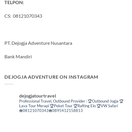
TELPON:
CS: 08121070343
PT. Dejogja Adventure Nusantara
Bank Mandiri
DEJOGJA ADVENTURE ON INSTAGRAM
dejogjatourtravel
Professional Travel,
Outbound Provider :
🏆Outbound Jogja
🏆
Lava Tour Merapi
🏆Peket Tour
🏆Rafting Elo
🏆VW Safari
☎️08121070343☎️0895412158813