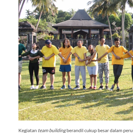
Kegiatan
team building
berandil cukup besar dalam peru