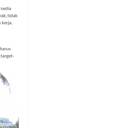
rsedia
ak, tidak
kerja.
 harus
 target-