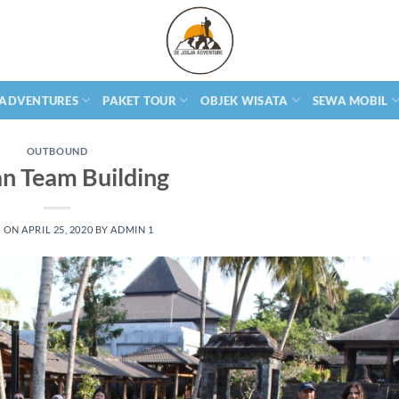
 ADVENTURES
PAKET TOUR
OBJEK WISATA
SEWA MOBIL
OUTBOUND
an Team Building
D ON
APRIL 25, 2020
BY
ADMIN 1