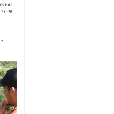
endensi
an yang
am