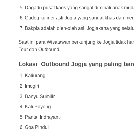
Dagadu pusat kaos yang sangat diminati anak mud
Gudeg kuliner asli Jogja yang sangat khas dan me
Bakpia adalah oleh-oleh asli Jogjakarta yang selalu
Saat ini para Wisatawan berkunjung ke Jogja tidak h
Tour dan Outbound.
Lokasi Outbound Jogja yang paling bany
Kaliurang
Imogiri
Banyu Sumilir
Kali Boyong
Pantai Indrayanti
Goa Pindul