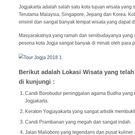
Jogjakarta adalah salah satu kota tujuan wisata yang
Terutama Malaysia, Singapore, Jepang dan Korea. Kot
orisinil dan sangat banyak tempat wisata yang dapat d
Masyarakatnya yang ramah dan senibudayanya yang s
pesona kota Jogja sangat banyak di minati oleh para
Berikut adalah Lokasi Wisata yang telah
di kunjungi :
Candi Borobudur peninggalan agama Budha yang ter
Jogjakarta.
Keraton Yogjayakarta yang sangat artistik membuk
Candi Prambanan yang megah dan sangat indah.
Jalan Malioboro yang legendaris dan pusat kuliner 