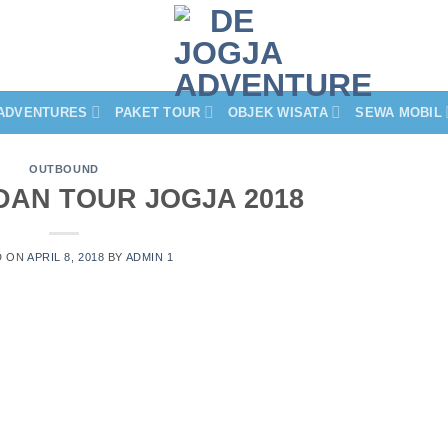
ADVENTURES
PAKET TOUR
OBJEK WISATA
SEWA MOBIL
OUTBOUND
AN TOUR JOGJA 2018
D ON
APRIL 8, 2018
BY
ADMIN 1