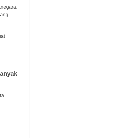
anegara.
yang
uat
banyak
ta