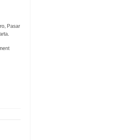
ro, Pasar
rta.
ment