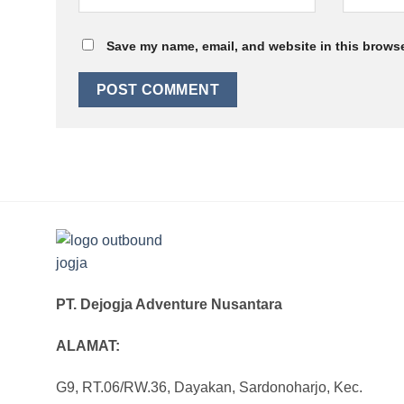
Save my name, email, and website in this browse
PT. Dejogja Adventure Nusantara
ALAMAT:
G9, RT.06/RW.36, Dayakan, Sardonoharjo, Kec.