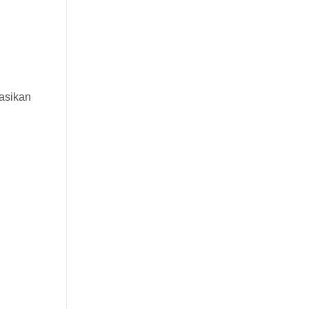
nasikan