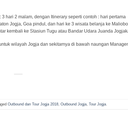
 3 hari 2 malam, dengan Itinerary seperti contoh : hari pertama
ton Jogja, Goa pindul, dan hari ke 3 wisata belanja ke Maliobo
tar kembali ke Stasiun Tugu atau Bandar Udara Juanda Jogjaka
 untuk wilayah Jogja dan sekitarnya di bawah naungan Manage
gged
Outbound dan Tour Jogja 2018
,
Outbound Jogja
,
Tour Jogja
.