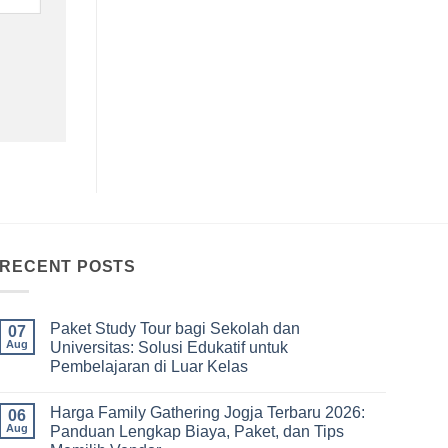
RECENT POSTS
Paket Study Tour bagi Sekolah dan
07
Aug
Universitas: Solusi Edukatif untuk
Pembelajaran di Luar Kelas
No
Comments
Harga Family Gathering Jogja Terbaru 2026:
on
06
Paket
Aug
Panduan Lengkap Biaya, Paket, dan Tips
Study