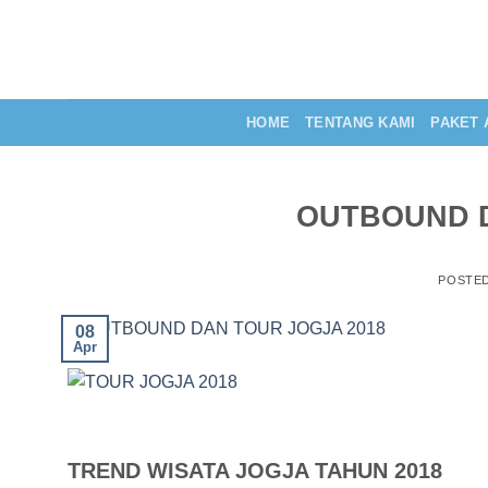
Skip
to
content
HOME
TENTANG KAMI
PAKET 
OUTBOUND D
POSTE
08
Apr
TREND WISATA JOGJA TAHUN 2018