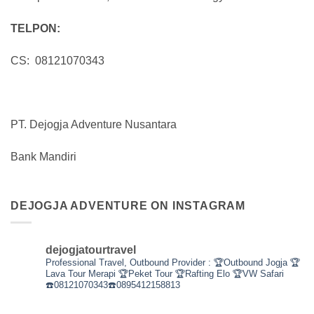
TELPON:
CS: 08121070343
PT. Dejogja Adventure Nusantara
Bank Mandiri
DEJOGJA ADVENTURE ON INSTAGRAM
dejogjatourtravel
Professional Travel,
Outbound Provider :
🏆Outbound Jogja
🏆
Lava Tour Merapi
🏆Peket Tour
🏆Rafting Elo
🏆VW Safari
☎️08121070343☎️0895412158813