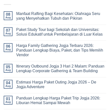
Manfaat Rafting Bagi Kesehatan: Olahraga Seru
08
Aug
yang Menyehatkan Tubuh dan Pikiran
No
Comments
Paket Study Tour bagi Sekolah dan Universitas:
on
07
Manfaat
Aug
Solusi Edukatif untuk Pembelajaran di Luar Kelas
Rafting
Bagi
No
Kesehatan:
Comments
Harga Family Gathering Jogja Terbaru 2026:
Olahraga
on
06
Seru
Paket
Aug
Panduan Lengkap Biaya, Paket, dan Tips Memilih
yang
Study
Vendor
Menyehatkan
Tour
Tubuh
bagi
No
dan
Sekolah
Comments
Pikiran
dan
Itinerary Outbound Jogja 3 Hari 2 Malam: Panduan
on
05
Universitas:
Harga
Aug
Lengkap Corporate Gathering & Team Building
Solusi
Family
Edukatif
Gathering
No
untuk
Jogja
Comments
Pembelajaran
Estimasi Harga Paket Outing Jogja 2026 – De
Terbaru
on
04
di
2026:
Itinerary
Aug
Jogja Adventure
Luar
Panduan
Outbound
Kelas
Lengkap
Jogja
No
Biaya,
3
Comments
Panduan Lengkap Harga Paket Trip Jogja 2026:
Paket,
Hari
on
01
dan
2
Estimasi
Aug
Liburan Hemat Sampai Mewah
Tips
Malam:
Harga
Memilih
Panduan
Paket
No