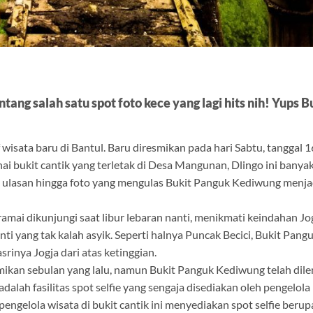
tang salah satu spot foto kece yang lagi hits nih! Yups B
isata baru di Bantul. Baru diresmikan pada hari Sabtu, tanggal 
nai bukit cantik yang terletak di Desa Mangunan, Dlingo ini banya
ai ulasan hingga foto yang mengulas Bukit Panguk Kediwung menjadi
mai dikunjungi saat libur lebaran nanti, menikmati keindahan Jog
i yang tak kalah asyik. Seperti halnya Puncak Becici, Bukit Pang
nya Jogja dari atas ketinggian.
mikan sebulan yang lalu, namun Bukit Panguk Kediwung telah dile
adalah fasilitas spot selfie yang sengaja disediakan oleh pengelola
ngelola wisata di bukit cantik ini menyediakan spot selfie berup