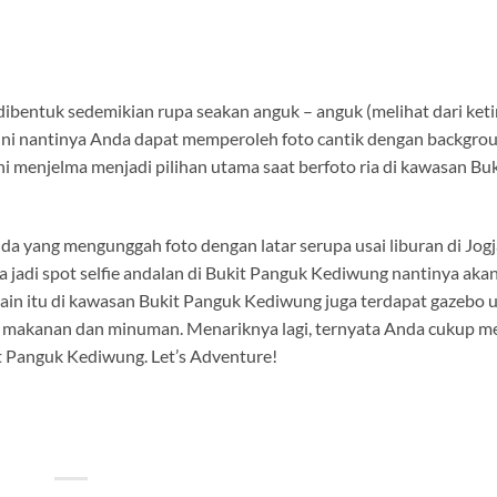
ibentuk sedemikian rupa seakan anguk – anguk (melihat dari keti
fie ini nantinya Anda dapat memperoleh foto cantik dengan backgro
i menjelma menjadi pilihan utama saat berfoto ria di kawasan Buk
da yang mengunggah foto dengan latar serupa usai liburan di Jogj
isa jadi spot selfie andalan di Bukit Panguk Kediwung nantinya aka
elain itu di kawasan Bukit Panguk Kediwung juga terdapat gazebo 
a makanan dan minuman. Menariknya lagi, ternyata Anda cukup 
t Panguk Kediwung. Let’s Adventure!