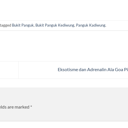
tagged
Bukit Panguk
,
Bukit Panguk Kediwung
,
Panguk Kadiwung
.
Eksotisme dan Adrenalin Ala Goa P
elds are marked
*