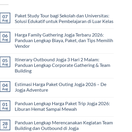
Paket Study Tour bagi Sekolah dan Universitas:
07
Aug
Solusi Edukatif untuk Pembelajaran di Luar Kelas
No
Comments
Harga Family Gathering Jogja Terbaru 2026:
06
on
Paket
Aug
Panduan Lengkap Biaya, Paket, dan Tips Memilih
Study
Vendor
Tour
bagi
No
Sekolah
Comments
dan
Itinerary Outbound Jogja 3 Hari 2 Malam:
05
on
Universitas:
Harga
Aug
Panduan Lengkap Corporate Gathering & Team
Solusi
Family
Edukatif
Building
Gathering
untuk
Jogja
Pembelajaran
No
Terbaru
di
Comments
2026:
Estimasi Harga Paket Outing Jogja 2026 – De
04
on
Luar
Panduan
Itinerary
Kelas
Aug
Jogja Adventure
Lengkap
Outbound
Biaya,
Jogja
No
Paket,
3
Comments
dan
Panduan Lengkap Harga Paket Trip Jogja 2026:
01
Hari
on
Tips
2
Estimasi
Aug
Liburan Hemat Sampai Mewah
Memilih
Malam:
Harga
Vendor
Panduan
Paket
No
Lengkap
Outing
Comments
Panduan Lengkap Merencanakan Kegiatan Team
28
Corporate
Jogja
on
Gathering
2026
Panduan
Jul
Building dan Outbound di Jogja
&
–
Lengkap