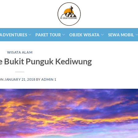
 ADVENTURES
PAKET TOUR
OBJEK WISATA
SEWA MOBIL
WISATA ALAM
e Bukit Punguk Kediwung
ON
JANUARY 21, 2018
BY
ADMIN 1