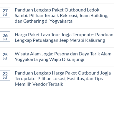
Team
De
Harga
No
Building
Jogja
Paket
Comments
Panduan Lengkap Paket Outbound Ledok
27
Adventure
Trip
on
Jogja
Panduan
Jul
Sambi: Pilihan Terbaik Rekreasi, Team Building,
2026:
Lengkap
dan Gathering di Yogyakarta
Liburan
Merencanakan
Hemat
Kegiatan
No
Sampai
Team
Comments
Mewah
Building
Harga Paket Lava Tour Jogja Terupdate: Panduan
26
on
dan
Panduan
Jul
Lengkap Petualangan Jeep Merapi Kaliurang
Outbound
Lengkap
di
Paket
No
Jogja
Outbound
Comments
Wisata Alam Jogja: Pesona dan Daya Tarik Alam
25
Ledok
on
Sambi:
Harga
Jul
Yogyakarta yang Wajib Dikunjungi
Pilihan
Paket
Terbaik
Lava
No
Rekreasi,
Tour
Comments
Panduan Lengkap Harga Paket Outbound Jogja
22
Team
Jogja
on
Building,
Terupdate:
Wisata
Jul
Terupdate: Pilihan Lokasi, Fasilitas, dan Tips
dan
Panduan
Alam
Memilih Vendor Terbaik
Gathering
Lengkap
Jogja:
di
Petualangan
Pesona
No
Yogyakarta
Jeep
dan
Comments
Merapi
Daya
on
Kaliurang
Tarik
Panduan
Alam
Lengkap
Yogyakarta
Harga
yang
Paket
Wajib
Outbound
Dikunjungi
Jogja
Terupdate:
Pilihan
Lokasi,