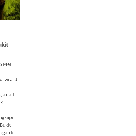
ukit
16 Mei
k
 viral di
ja dari
uk
ngkapi
 Bukit
a gardu