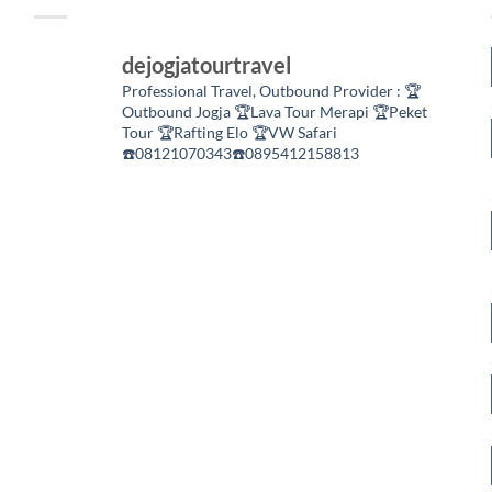
dejogjatourtravel
Professional Travel,
Outbound Provider :
🏆
Outbound Jogja
🏆Lava Tour Merapi
🏆Peket
Tour
🏆Rafting Elo
🏆VW Safari
☎️08121070343☎️0895412158813