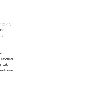
nggian)
und
it
a.
n setenar
untuk
membayar