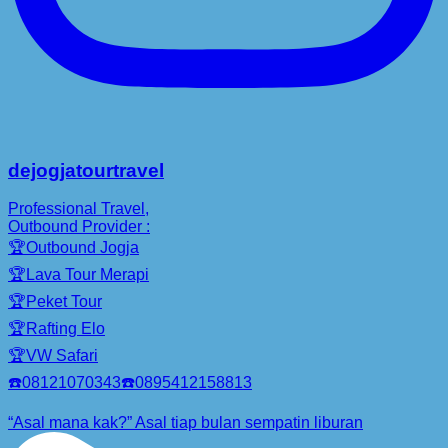
dejogjatourtravel
Professional Travel,
Outbound Provider :
🏆Outbound Jogja
🏆Lava Tour Merapi
🏆Peket Tour
🏆Rafting Elo
🏆VW Safari
☎️08121070343☎️0895412158813
“Asal mana kak?” Asal tiap bulan sempatin liburan