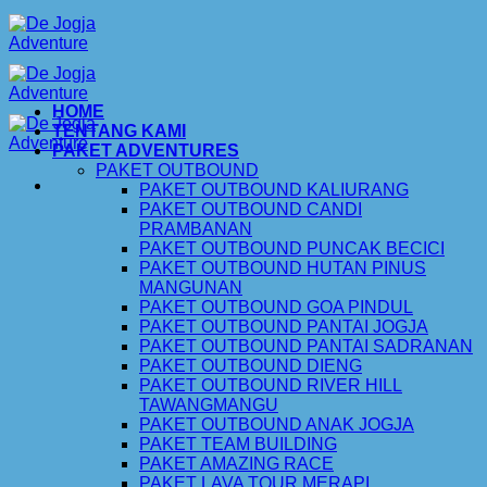
Skip
to
content
HOME
TENTANG KAMI
PAKET ADVENTURES
PAKET OUTBOUND
PAKET OUTBOUND KALIURANG
PAKET OUTBOUND CANDI
PRAMBANAN
PAKET OUTBOUND PUNCAK BECICI
PAKET OUTBOUND HUTAN PINUS
MANGUNAN
PAKET OUTBOUND GOA PINDUL
PAKET OUTBOUND PANTAI JOGJA
PAKET OUTBOUND PANTAI SADRANAN
PAKET OUTBOUND DIENG
PAKET OUTBOUND RIVER HILL
TAWANGMANGU
PAKET OUTBOUND ANAK JOGJA
PAKET TEAM BUILDING
PAKET AMAZING RACE
PAKET LAVA TOUR MERAPI