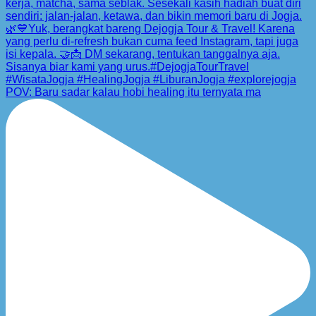
POV: Baru sadar kalau hobi healing itu ternyata ma