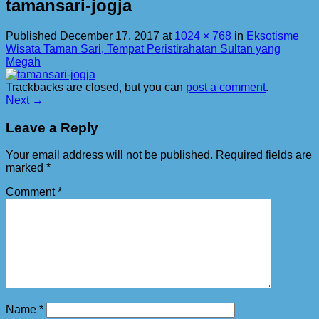
tamansari-jogja
Published
December 17, 2017
at
1024 × 768
in
Eksotisme
Wisata Taman Sari, Tempat Peristirahatan Sultan yang
Megah
Trackbacks are closed, but you can
post a comment
.
Next
→
Leave a Reply
Your email address will not be published.
Required fields are
marked
*
Comment
*
Name
*