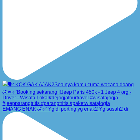
EMANG ENAK 🤣✅ Yg di porting yg enak2 Yg susah2 di