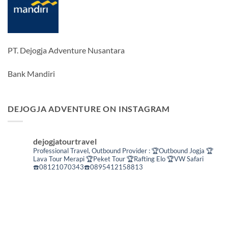
PT. Dejogja Adventure Nusantara
Bank Mandiri
DEJOGJA ADVENTURE ON INSTAGRAM
dejogjatourtravel
Professional Travel,
Outbound Provider :
🏆Outbound Jogja
🏆
Lava Tour Merapi
🏆Peket Tour
🏆Rafting Elo
🏆VW Safari
☎️08121070343☎️0895412158813