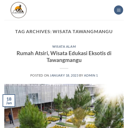
Skip
to
content
TAG ARCHIVES:
WISATA TAWANGMANGU
WISATA ALAM
Rumah Atsiri, Wisata Edukasi Eksotis di
Tawangmangu
POSTED ON
JANUARY 18, 2023
BY
ADMIN 1
18
Jan