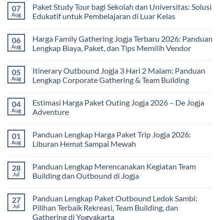
Paket Study Tour bagi Sekolah dan Universitas: Solusi
07
Aug
Edukatif untuk Pembelajaran di Luar Kelas
No
Comments
Harga Family Gathering Jogja Terbaru 2026: Panduan
06
on
Paket
Aug
Lengkap Biaya, Paket, dan Tips Memilih Vendor
Study
Tour
No
bagi
Comments
Itinerary Outbound Jogja 3 Hari 2 Malam: Panduan
05
Sekolah
on
dan
Harga
Aug
Lengkap Corporate Gathering & Team Building
Universitas:
Family
Solusi
Gathering
No
Edukatif
Jogja
Comments
Estimasi Harga Paket Outing Jogja 2026 – De Jogja
04
untuk
Terbaru
on
Pembelajaran
2026:
Itinerary
Aug
Adventure
di
Panduan
Outbound
Luar
Lengkap
Jogja
No
Kelas
Biaya,
3
Comments
Panduan Lengkap Harga Paket Trip Jogja 2026:
01
Paket,
Hari
on
dan
2
Estimasi
Aug
Liburan Hemat Sampai Mewah
Tips
Malam:
Harga
Memilih
Panduan
Paket
No
Vendor
Lengkap
Outing
Comments
Panduan Lengkap Merencanakan Kegiatan Team
28
Corporate
Jogja
on
Gathering
2026
Panduan
Jul
Building dan Outbound di Jogja
&
–
Lengkap
Team
De
Harga
No
Building
Jogja
Paket
Comments
Panduan Lengkap Paket Outbound Ledok Sambi:
27
Adventure
Trip
on
Jogja
Panduan
Jul
Pilihan Terbaik Rekreasi, Team Building, dan
2026:
Lengkap
Gathering di Yogyakarta
Liburan
Merencanakan