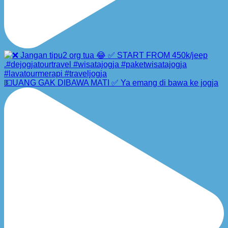
💵UANG GAK DIBAWA MATI ✅ Ya emang di bawa ke jogja