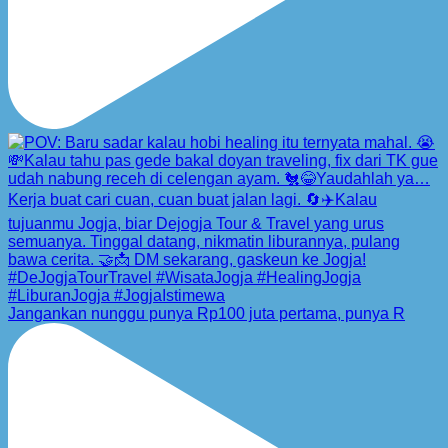
Jangankan nunggu punya Rp100 juta pertama, punya R