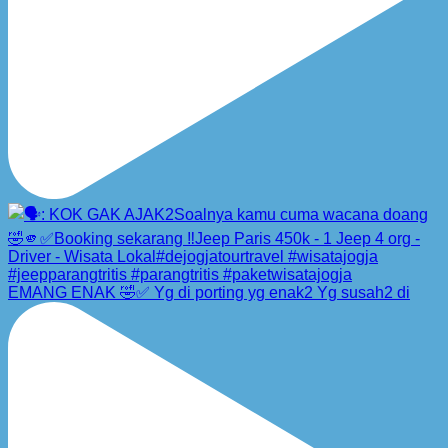
EMANG ENAK 🤣✅ Yg di porting yg enak2 Yg susah2 di