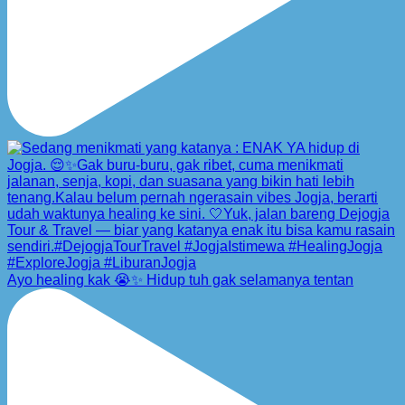
Ayo healing kak 😭✨ Hidup tuh gak selamanya tentan