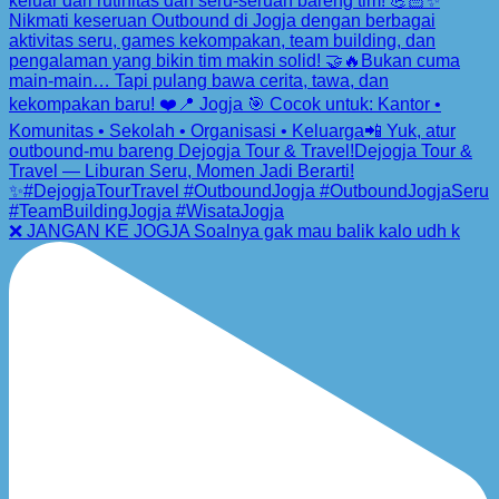
❌ JANGAN KE JOGJA Soalnya gak mau balik kalo udh k