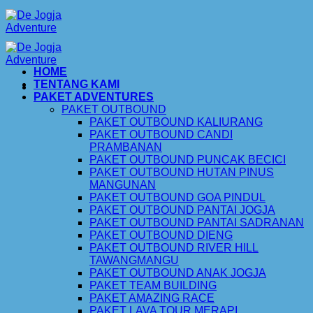
Skip
to
content
HOME
TENTANG KAMI
PAKET ADVENTURES
PAKET OUTBOUND
PAKET OUTBOUND KALIURANG
PAKET OUTBOUND CANDI
PRAMBANAN
PAKET OUTBOUND PUNCAK BECICI
PAKET OUTBOUND HUTAN PINUS
MANGUNAN
PAKET OUTBOUND GOA PINDUL
PAKET OUTBOUND PANTAI JOGJA
PAKET OUTBOUND PANTAI SADRANAN
PAKET OUTBOUND DIENG
PAKET OUTBOUND RIVER HILL
TAWANGMANGU
PAKET OUTBOUND ANAK JOGJA
PAKET TEAM BUILDING
PAKET AMAZING RACE
PAKET LAVA TOUR MERAPI