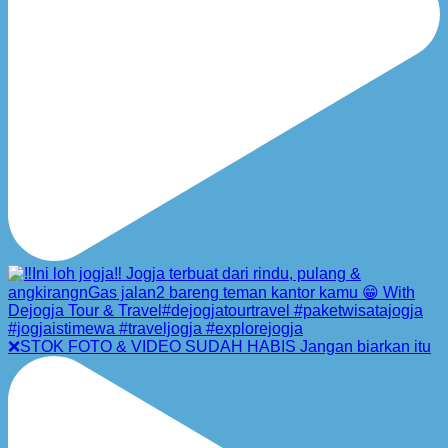
❌STOK FOTO & VIDEO SUDAH HABIS Jangan biarkan itu