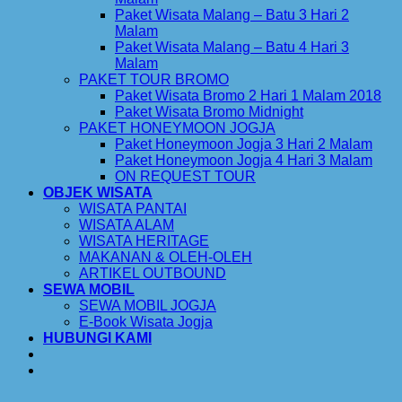
Paket Wisata Malang – Batu 3 Hari 2
Malam
Paket Wisata Malang – Batu 4 Hari 3
Malam
PAKET TOUR BROMO
Paket Wisata Bromo 2 Hari 1 Malam 2018
Paket Wisata Bromo Midnight
PAKET HONEYMOON JOGJA
Paket Honeymoon Jogja 3 Hari 2 Malam
Paket Honeymoon Jogja 4 Hari 3 Malam
ON REQUEST TOUR
OBJEK WISATA
WISATA PANTAI
WISATA ALAM
WISATA HERITAGE
MAKANAN & OLEH-OLEH
ARTIKEL OUTBOUND
SEWA MOBIL
SEWA MOBIL JOGJA
E-Book Wisata Jogja
HUBUNGI KAMI