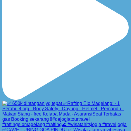
✅CAVE TUBING GOA PINDUL✅ Wisata alam yg vibesnya