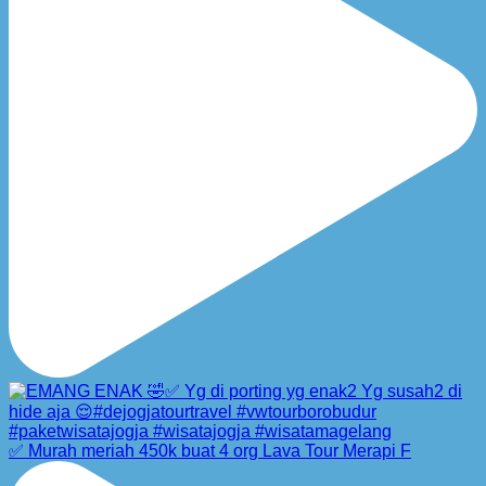
✅ Murah meriah 450k buat 4 org Lava Tour Merapi F