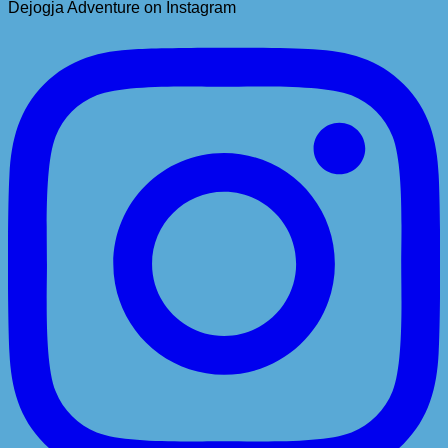
Dejogja Adventure on Instagram