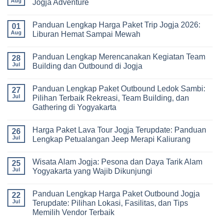
Aug
Jogja Adventure
Luar
Panduan
Outbound
Kelas
Lengkap
Jogja
No
Biaya,
3
Comments
Panduan Lengkap Harga Paket Trip Jogja 2026:
Paket,
Hari
on
01
dan
2
Estimasi
Aug
Liburan Hemat Sampai Mewah
Tips
Malam:
Harga
Memilih
Panduan
Paket
No
Vendor
Lengkap
Outing
Comments
Panduan Lengkap Merencanakan Kegiatan Team
Corporate
Jogja
on
28
Gathering
2026
Panduan
Jul
Building dan Outbound di Jogja
&
–
Lengkap
Team
De
Harga
No
Building
Jogja
Paket
Comments
Panduan Lengkap Paket Outbound Ledok Sambi:
Adventure
Trip
on
27
Jogja
Panduan
Jul
Pilihan Terbaik Rekreasi, Team Building, dan
2026:
Lengkap
Gathering di Yogyakarta
Liburan
Merencanakan
Hemat
Kegiatan
No
Sampai
Team
Comments
Mewah
Building
Harga Paket Lava Tour Jogja Terupdate: Panduan
on
26
dan
Panduan
Jul
Lengkap Petualangan Jeep Merapi Kaliurang
Outbound
Lengkap
di
Paket
No
Jogja
Outbound
Comments
Wisata Alam Jogja: Pesona dan Daya Tarik Alam
Ledok
on
25
Sambi:
Harga
Jul
Yogyakarta yang Wajib Dikunjungi
Pilihan
Paket
Terbaik
Lava
No
Rekreasi,
Tour
Comments
Panduan Lengkap Harga Paket Outbound Jogja
Team
Jogja
on
22
Building,
Terupdate:
Wisata
Jul
Terupdate: Pilihan Lokasi, Fasilitas, dan Tips
dan
Panduan
Alam
Memilih Vendor Terbaik
Gathering
Lengkap
Jogja:
di
Petualangan
Pesona