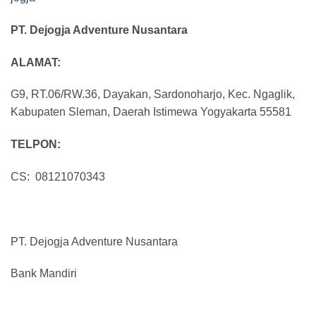
PT. Dejogja Adventure Nusantara
ALAMAT:
G9, RT.06/RW.36, Dayakan, Sardonoharjo, Kec. Ngaglik,
Kabupaten Sleman, Daerah Istimewa Yogyakarta 55581
TELPON:
CS: 08121070343
PT. Dejogja Adventure Nusantara
Bank Mandiri