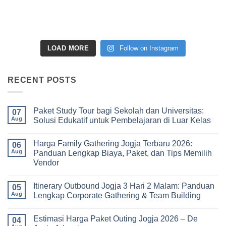
LOAD MORE
Follow on Instagram
RECENT POSTS
Paket Study Tour bagi Sekolah dan Universitas:
07
Aug
Solusi Edukatif untuk Pembelajaran di Luar Kelas
No
Comments
Harga Family Gathering Jogja Terbaru 2026:
on
06
Paket
Aug
Panduan Lengkap Biaya, Paket, dan Tips Memilih
Study
Vendor
Tour
bagi
No
Sekolah
Comments
dan
Itinerary Outbound Jogja 3 Hari 2 Malam: Panduan
on
05
Universitas:
Harga
Aug
Lengkap Corporate Gathering & Team Building
Solusi
Family
Edukatif
Gathering
No
untuk
Jogja
Comments
Pembelajaran
Estimasi Harga Paket Outing Jogja 2026 – De
Terbaru
on
04
di
2026:
Itinerary