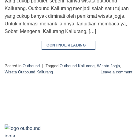
yang cukup populer, seperti halnya wisata outbound
Kaliurang. Outbound Kaliurang menjadi salah satu tujuan
yang cukup banyak diminati oleh penikmat wisata jogja.
Untuk informasi menarik lainnya, lanjutkan membaca ya,
Sobat! Mengenal Kaliurang Kaliurang, […]
CONTINUE READING
→
Posted in
Outbound
|
Tagged
Outbound Kaliurang
,
Wisata Jogja
,
Wisata Outbound Kaliurang
Leave a comment