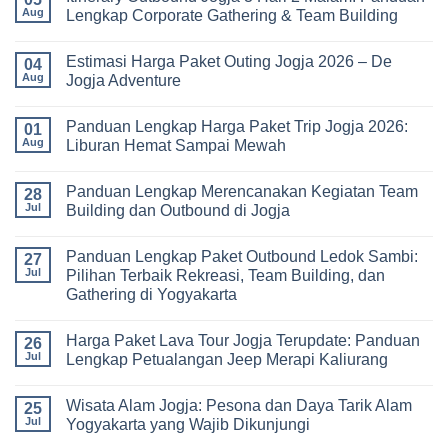
Universitas:
Harga
Aug
Lengkap Corporate Gathering & Team Building
Solusi
Family
Edukatif
Gathering
No
untuk
Jogja
Comments
Pembelajaran
Estimasi Harga Paket Outing Jogja 2026 – De
Terbaru
on
04
di
2026:
Itinerary
Aug
Jogja Adventure
Luar
Panduan
Outbound
Kelas
Lengkap
Jogja
No
Biaya,
3
Comments
Panduan Lengkap Harga Paket Trip Jogja 2026:
Paket,
Hari
on
01
dan
2
Estimasi
Aug
Liburan Hemat Sampai Mewah
Tips
Malam:
Harga
Memilih
Panduan
Paket
No
Vendor
Lengkap
Outing
Comments
Panduan Lengkap Merencanakan Kegiatan Team
Corporate
Jogja
on
28
Gathering
2026
Panduan
Jul
Building dan Outbound di Jogja
&
–
Lengkap
Team
De
Harga
No
Building
Jogja
Paket
Comments
Panduan Lengkap Paket Outbound Ledok Sambi:
Adventure
Trip
on
27
Jogja
Panduan
Jul
Pilihan Terbaik Rekreasi, Team Building, dan
2026:
Lengkap
Gathering di Yogyakarta
Liburan
Merencanakan
Hemat
Kegiatan
No
Sampai
Team
Comments
Mewah
Building
Harga Paket Lava Tour Jogja Terupdate: Panduan
on
26
dan
Panduan
Jul
Lengkap Petualangan Jeep Merapi Kaliurang
Outbound
Lengkap
di
Paket
No
Jogja
Outbound
Comments
Wisata Alam Jogja: Pesona dan Daya Tarik Alam
Ledok
on
25
Sambi:
Harga
Jul
Yogyakarta yang Wajib Dikunjungi
Pilihan
Paket
Terbaik
Lava
No