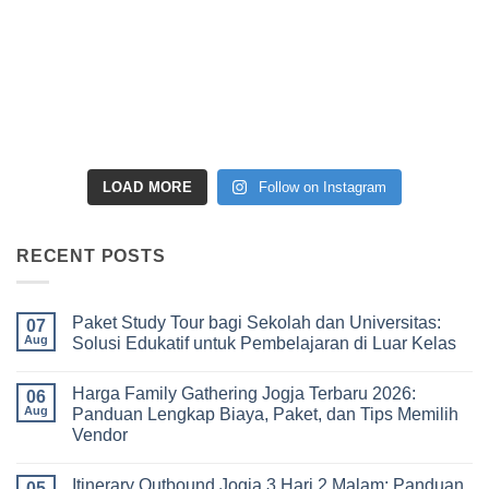
LOAD MORE
Follow on Instagram
RECENT POSTS
Paket Study Tour bagi Sekolah dan Universitas:
07
Aug
Solusi Edukatif untuk Pembelajaran di Luar Kelas
No
Comments
Harga Family Gathering Jogja Terbaru 2026:
on
06
Paket
Aug
Panduan Lengkap Biaya, Paket, dan Tips Memilih
Study
Vendor
Tour
bagi
No
Sekolah
Comments
dan
Itinerary Outbound Jogja 3 Hari 2 Malam: Panduan
on
05