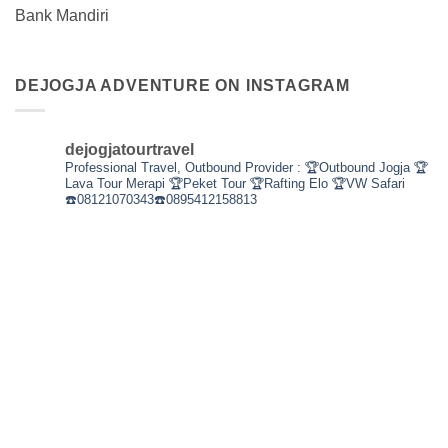
Bank Mandiri
DEJOGJA ADVENTURE ON INSTAGRAM
dejogjatourtravel
Professional Travel,
Outbound Provider :
🏆Outbound Jogja
🏆
Lava Tour Merapi
🏆Peket Tour
🏆Rafting Elo
🏆VW Safari
☎️08121070343☎️0895412158813