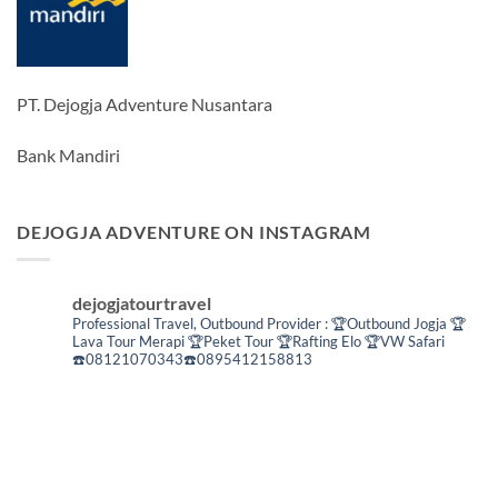
PT. Dejogja Adventure Nusantara
Bank Mandiri
DEJOGJA ADVENTURE ON INSTAGRAM
dejogjatourtravel
Professional Travel,
Outbound Provider :
🏆Outbound Jogja
🏆
Lava Tour Merapi
🏆Peket Tour
🏆Rafting Elo
🏆VW Safari
☎️08121070343☎️0895412158813