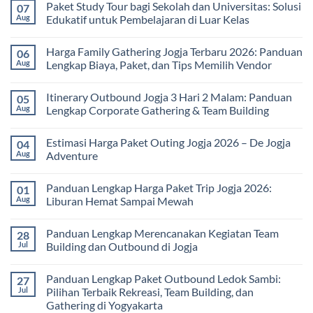
Paket Study Tour bagi Sekolah dan Universitas: Solusi
07
Aug
Edukatif untuk Pembelajaran di Luar Kelas
No
Comments
Harga Family Gathering Jogja Terbaru 2026: Panduan
06
on
Paket
Aug
Lengkap Biaya, Paket, dan Tips Memilih Vendor
Study
Tour
No
bagi
Comments
Itinerary Outbound Jogja 3 Hari 2 Malam: Panduan
05
Sekolah
on
dan
Harga
Aug
Lengkap Corporate Gathering & Team Building
Universitas:
Family
Solusi
Gathering
No
Edukatif
Jogja
Comments
Estimasi Harga Paket Outing Jogja 2026 – De Jogja
04
untuk
Terbaru
on
Pembelajaran
2026:
Itinerary
Aug
Adventure
di
Panduan
Outbound
Luar
Lengkap
Jogja
No
Kelas
Biaya,
3
Comments
Panduan Lengkap Harga Paket Trip Jogja 2026:
01
Paket,
Hari
on
dan
2
Estimasi
Aug
Liburan Hemat Sampai Mewah
Tips
Malam:
Harga
Memilih
Panduan
Paket
No
Vendor
Lengkap
Outing
Comments
Panduan Lengkap Merencanakan Kegiatan Team
28
Corporate
Jogja
on
Gathering
2026
Panduan
Jul
Building dan Outbound di Jogja
&
–
Lengkap
Team
De
Harga
No
Building
Jogja
Paket
Comments
Panduan Lengkap Paket Outbound Ledok Sambi:
27
Adventure
Trip
on
Jogja
Panduan
Jul
Pilihan Terbaik Rekreasi, Team Building, dan
2026:
Lengkap
Gathering di Yogyakarta
Liburan
Merencanakan