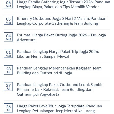
Harga Family Gathering Jogja Terbaru 2026: Panduan
06
on
Paket
Aug
Lengkap Biaya, Paket, dan Tips Memilih Vendor
Study
Tour
No
bagi
Comments
Itinerary Outbound Jogja 3 Hari 2 Malam: Panduan
05
Sekolah
on
dan
Harga
Aug
Lengkap Corporate Gathering & Team Building
Universitas:
Family
Solusi
Gathering
No
Edukatif
Jogja
Comments
Estimasi Harga Paket Outing Jogja 2026 – De Jogja
04
untuk
Terbaru
on
Pembelajaran
2026:
Itinerary
Aug
Adventure
di
Panduan
Outbound
Luar
Lengkap
Jogja
No
Kelas
Biaya,
3
Comments
Panduan Lengkap Harga Paket Trip Jogja 2026:
01
Paket,
Hari
on
dan
2
Estimasi
Aug
Liburan Hemat Sampai Mewah
Tips
Malam:
Harga
Memilih
Panduan
Paket
No
Vendor
Lengkap
Outing
Comments
Panduan Lengkap Merencanakan Kegiatan Team
28
Corporate
Jogja
on
Gathering
2026
Panduan
Jul
Building dan Outbound di Jogja
&
–
Lengkap
Team
De
Harga
No
Building
Jogja
Paket
Comments
Panduan Lengkap Paket Outbound Ledok Sambi:
27
Adventure
Trip
on
Jogja
Panduan
Jul
Pilihan Terbaik Rekreasi, Team Building, dan
2026:
Lengkap
Gathering di Yogyakarta
Liburan
Merencanakan
Hemat
Kegiatan
No
Sampai
Team
Comments
Mewah
Building
Harga Paket Lava Tour Jogja Terupdate: Panduan
26
on
dan
Panduan
Jul
Lengkap Petualangan Jeep Merapi Kaliurang
Outbound
Lengkap