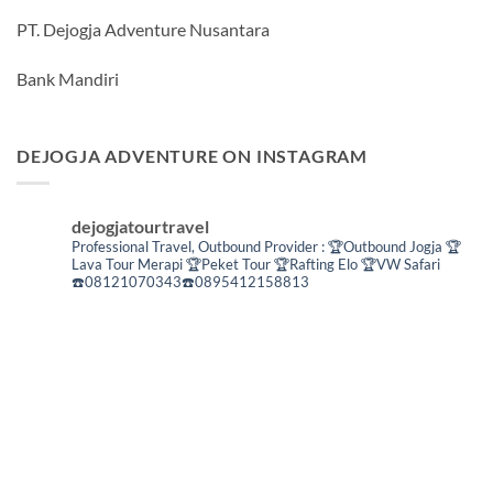
PT. Dejogja Adventure Nusantara
Bank Mandiri
DEJOGJA ADVENTURE ON INSTAGRAM
dejogjatourtravel
Professional Travel,
Outbound Provider :
🏆Outbound Jogja
🏆
Lava Tour Merapi
🏆Peket Tour
🏆Rafting Elo
🏆VW Safari
☎️08121070343☎️0895412158813