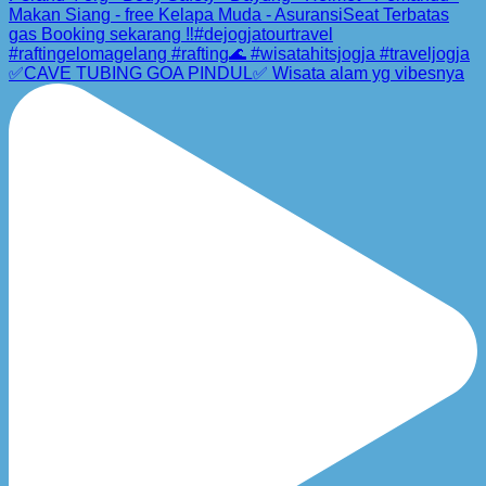
✅CAVE TUBING GOA PINDUL✅ Wisata alam yg vibesnya