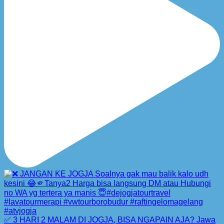
✅ 3 HARI 2 MALAM DI JOGJA, BISA NGAPAIN AJA? Jawa