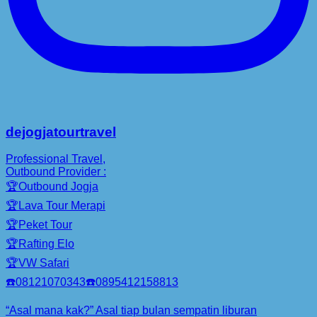
dejogjatourtravel
Professional Travel,
Outbound Provider :
🏆Outbound Jogja
🏆Lava Tour Merapi
🏆Peket Tour
🏆Rafting Elo
🏆VW Safari
☎️08121070343☎️0895412158813
“Asal mana kak?” Asal tiap bulan sempatin liburan