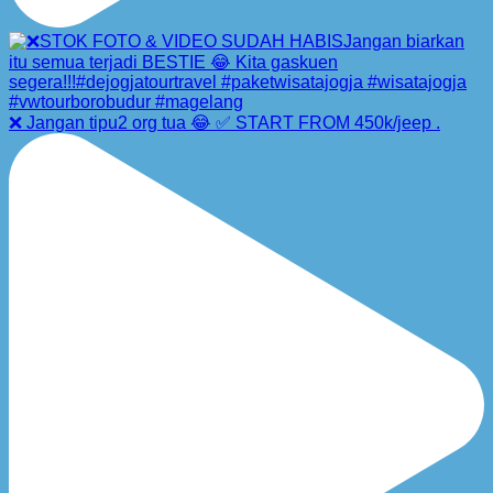
❌ Jangan tipu2 org tua 😂 ✅ START FROM 450k/jeep .