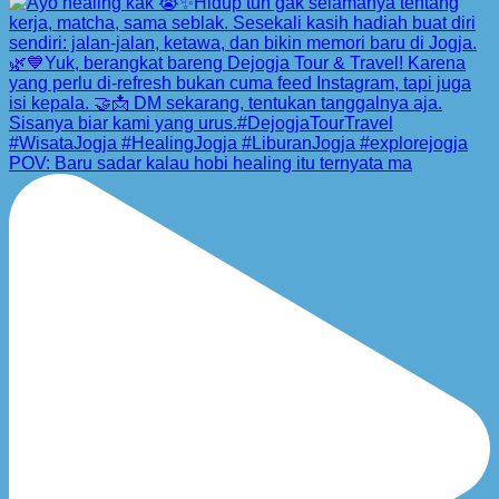
POV: Baru sadar kalau hobi healing itu ternyata ma