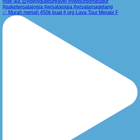
✅ Murah meriah 450k buat 4 org Lava Tour Merapi F