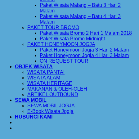
Paket Wisata Malang – Batu 3 Hari 2
Malam
Paket Wisata Malang – Batu 4 Hari 3
Malam
PAKET TOUR BROMO
Paket Wisata Bromo 2 Hari 1 Malam 2018
Paket Wisata Bromo Midnight
PAKET HONEYMOON JOGJA
Paket Honeymoon Jogja 3 Hari 2 Malam
Paket Honeymoon Jogja 4 Hari 3 Malam
ON REQUEST TOUR
OBJEK WISATA
WISATA PANTAI
WISATA ALAM
WISATA HERITAGE
MAKANAN & OLEH-OLEH
ARTIKEL OUTBOUND
SEWA MOBIL
SEWA MOBIL JOGJA
E-Book Wisata Jogja
HUBUNGI KAMI