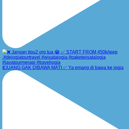
💵UANG GAK DIBAWA MATI ✅ Ya emang di bawa ke jogja