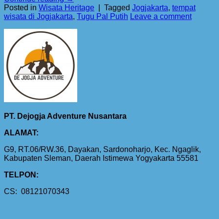
Posted in
Wisata Heritage
|
Tagged
Jogjakarta
,
tempat
wisata di Jogjakarta
,
Tugu Pal Putih
Leave a comment
PT. Dejogja Adventure Nusantara
ALAMAT:
G9, RT.06/RW.36, Dayakan, Sardonoharjo, Kec. Ngaglik,
Kabupaten Sleman, Daerah Istimewa Yogyakarta 55581
TELPON:
CS: 08121070343