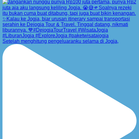
Setelah menghitung pengeluaranku selama di Jogja,