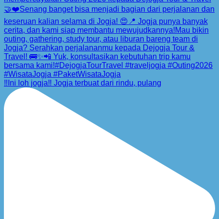
‼️Ini loh jogja‼️ Jogja terbuat dari rindu, pulang