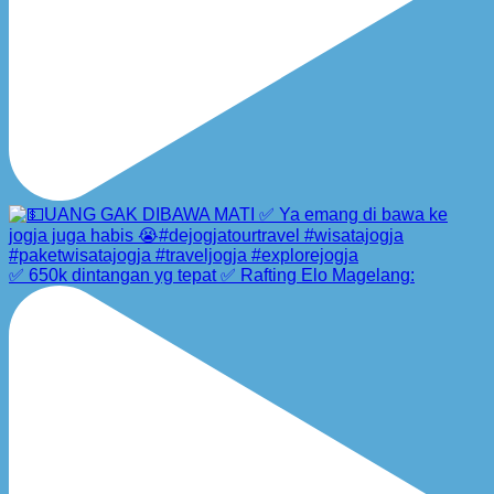
✅ 650k dintangan yg tepat ✅ Rafting Elo Magelang: