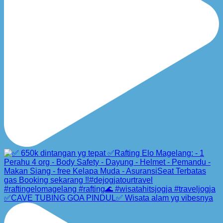
✅CAVE TUBING GOA PINDUL✅ Wisata alam yg vibesnya