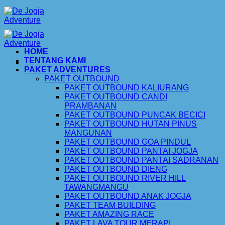
Skip
to
content
HOME
TENTANG KAMI
PAKET ADVENTURES
PAKET OUTBOUND
PAKET OUTBOUND KALIURANG
PAKET OUTBOUND CANDI
PRAMBANAN
PAKET OUTBOUND PUNCAK BECICI
PAKET OUTBOUND HUTAN PINUS
MANGUNAN
PAKET OUTBOUND GOA PINDUL
PAKET OUTBOUND PANTAI JOGJA
PAKET OUTBOUND PANTAI SADRANAN
PAKET OUTBOUND DIENG
PAKET OUTBOUND RIVER HILL
TAWANGMANGU
PAKET OUTBOUND ANAK JOGJA
PAKET TEAM BUILDING
PAKET AMAZING RACE
PAKET LAVA TOUR MERAPI