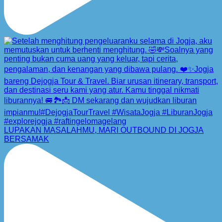
LUPAKAN MASALAHMU, MARI OUTBOUND DI JOGJA
BERSAMAK