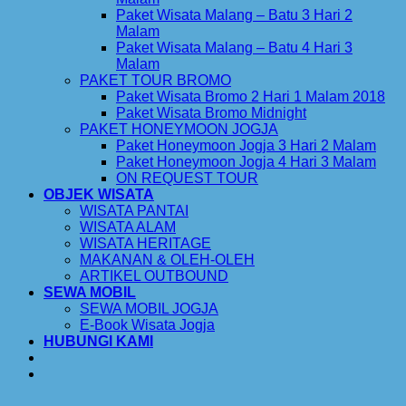
Paket Wisata Malang – Batu 3 Hari 2
Malam
Paket Wisata Malang – Batu 4 Hari 3
Malam
PAKET TOUR BROMO
Paket Wisata Bromo 2 Hari 1 Malam 2018
Paket Wisata Bromo Midnight
PAKET HONEYMOON JOGJA
Paket Honeymoon Jogja 3 Hari 2 Malam
Paket Honeymoon Jogja 4 Hari 3 Malam
ON REQUEST TOUR
OBJEK WISATA
WISATA PANTAI
WISATA ALAM
WISATA HERITAGE
MAKANAN & OLEH-OLEH
ARTIKEL OUTBOUND
SEWA MOBIL
SEWA MOBIL JOGJA
E-Book Wisata Jogja
HUBUNGI KAMI