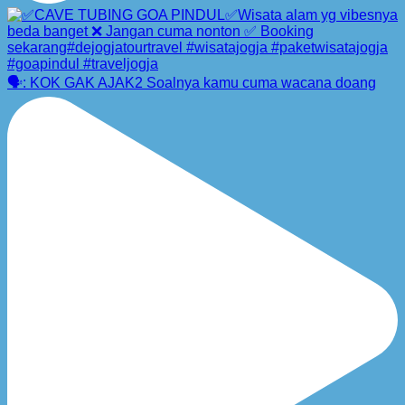
🗣️: KOK GAK AJAK2 Soalnya kamu cuma wacana doang