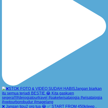
❌ Jangan tipu2 org tua 😂 ✅ START FROM 450k/jeep .