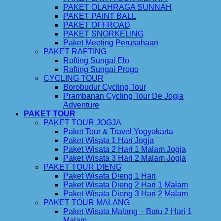
PAKET OLAHRAGA SUNNAH
PAKET PAINT BALL
PAKET OFFROAD
PAKET SNORKELING
Paket Meeting Perusahaan
PAKET RAFTING
Rafting Sungai Elo
Rafting Sungai Progo
CYCLING TOUR
Borobudur Cycling Tour
Prambanan Cycling Tour De Jogja
Adventure
PAKET TOUR
PAKET TOUR JOGJA
Paket Tour & Travel Yogyakarta
Paket Wisata 1 Hari Jogja
Paket Wisata 2 Hari 1 Malam Jogja
Paket Wisata 3 Hari 2 Malam Jogja
PAKET TOUR DIENG
Paket Wisata Dieng 1 Hari
Paket Wisata Dieng 2 Hari 1 Malam
Paket Wisata Dieng 3 Hari 2 Malam
PAKET TOUR MALANG
Paket Wisata Malang – Batu 2 Hari 1
Malam