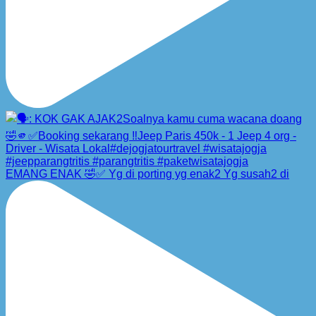
EMANG ENAK 🤣✅ Yg di porting yg enak2 Yg susah2 di