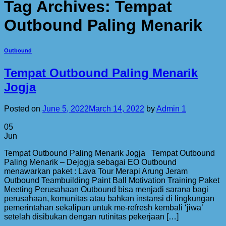
Tag Archives:
Tempat
Outbound Paling Menarik
Outbound
Tempat Outbound Paling Menarik
Jogja
Posted on
June 5, 2022
March 14, 2022
by
Admin 1
05
Jun
Tempat Outbound Paling Menarik Jogja Tempat Outbound
Paling Menarik – Dejogja sebagai EO Outbound
menawarkan paket : Lava Tour Merapi Arung Jeram
Outbound Teambuilding Paint Ball Motivation Training Paket
Meeting Perusahaan Outbound bisa menjadi sarana bagi
perusahaan, komunitas atau bahkan instansi di lingkungan
pemerintahan sekalipun untuk me-refresh kembali ‘jiwa’
setelah disibukan dengan rutinitas pekerjaan […]