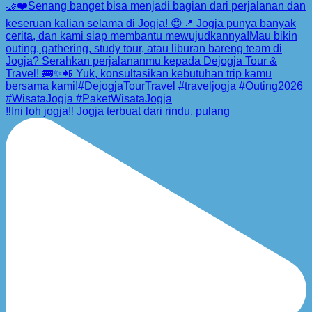
‼️Ini loh jogja‼️ Jogja terbuat dari rindu, pulang