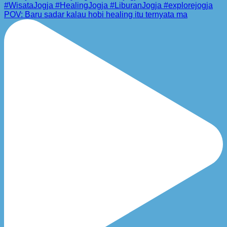
POV: Baru sadar kalau hobi healing itu ternyata ma