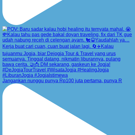
Jangankan nunggu punya Rp100 juta pertama, punya R