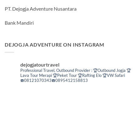
PT. Dejogja Adventure Nusantara
Bank Mandiri
DEJOGJA ADVENTURE ON INSTAGRAM
dejogjatourtravel
Professional Travel,
Outbound Provider :
🏆Outbound Jogja
🏆
Lava Tour Merapi
🏆Peket Tour
🏆Rafting Elo
🏆VW Safari
☎️08121070343☎️0895412158813