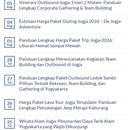
Itinerary Outbound Jogja 3 Hari 2 Malam: Panduan
05
on
Harga
Aug
Lengkap Corporate Gathering & Team Building
Family
Gathering
No
Jogja
Comments
Estimasi Harga Paket Outing Jogja 2026 – De Jogja
04
Terbaru
on
2026:
Itinerary
Aug
Adventure
Panduan
Outbound
Lengkap
Jogja
No
Biaya,
3
Comments
Panduan Lengkap Harga Paket Trip Jogja 2026:
01
Paket,
Hari
on
dan
2
Estimasi
Aug
Liburan Hemat Sampai Mewah
Tips
Malam:
Harga
Memilih
Panduan
Paket
No
Vendor
Lengkap
Outing
Comments
Panduan Lengkap Merencanakan Kegiatan Team
28
Corporate
Jogja
on
Gathering
2026
Panduan
Jul
Building dan Outbound di Jogja
&
–
Lengkap
Team
De
Harga
No
Building
Jogja
Paket
Comments
Panduan Lengkap Paket Outbound Ledok Sambi:
27
Adventure
Trip
on
Jogja
Panduan
Jul
Pilihan Terbaik Rekreasi, Team Building, dan
2026:
Lengkap
Gathering di Yogyakarta
Liburan
Merencanakan
Hemat
Kegiatan
No
Sampai
Team
Comments
Mewah
Building
Harga Paket Lava Tour Jogja Terupdate: Panduan
26
on
dan
Panduan
Jul
Lengkap Petualangan Jeep Merapi Kaliurang
Outbound
Lengkap
di
Paket
No
Jogja
Outbound
Comments
Wisata Alam Jogja: Pesona dan Daya Tarik Alam
25
Ledok
on
Sambi:
Harga
Jul
Yogyakarta yang Wajib Dikunjungi
Pilihan
Paket