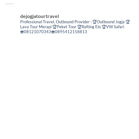
dejogjatourtravel
Professional Travel,
Outbound Provider :
🏆Outbound Jogja
🏆
Lava Tour Merapi
🏆Peket Tour
🏆Rafting Elo
🏆VW Safari
☎️08121070343☎️0895412158813