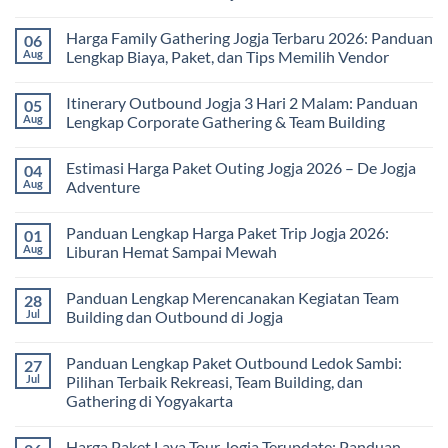
No
Comments
Harga Family Gathering Jogja Terbaru 2026: Panduan
06
on
Paket
Aug
Lengkap Biaya, Paket, dan Tips Memilih Vendor
Study
Tour
No
bagi
Comments
Itinerary Outbound Jogja 3 Hari 2 Malam: Panduan
05
Sekolah
on
dan
Harga
Aug
Lengkap Corporate Gathering & Team Building
Universitas:
Family
Solusi
Gathering
No
Edukatif
Jogja
Comments
Estimasi Harga Paket Outing Jogja 2026 – De Jogja
04
untuk
Terbaru
on
Pembelajaran
2026:
Itinerary
Aug
Adventure
di
Panduan
Outbound
Luar
Lengkap
Jogja
No
Kelas
Biaya,
3
Comments
Panduan Lengkap Harga Paket Trip Jogja 2026:
01
Paket,
Hari
on
dan
2
Estimasi
Aug
Liburan Hemat Sampai Mewah
Tips
Malam:
Harga
Memilih
Panduan
Paket
No
Vendor
Lengkap
Outing
Comments
Panduan Lengkap Merencanakan Kegiatan Team
28
Corporate
Jogja
on
Gathering
2026
Panduan
Jul
Building dan Outbound di Jogja
&
–
Lengkap
Team
De
Harga
No
Building
Jogja
Paket
Comments
Panduan Lengkap Paket Outbound Ledok Sambi:
27
Adventure
Trip
on
Jogja
Panduan
Jul
Pilihan Terbaik Rekreasi, Team Building, dan
2026:
Lengkap
Gathering di Yogyakarta
Liburan
Merencanakan
Hemat
Kegiatan
No
Sampai
Team
Comments
Mewah
Building
Harga Paket Lava Tour Jogja Terupdate: Panduan
on