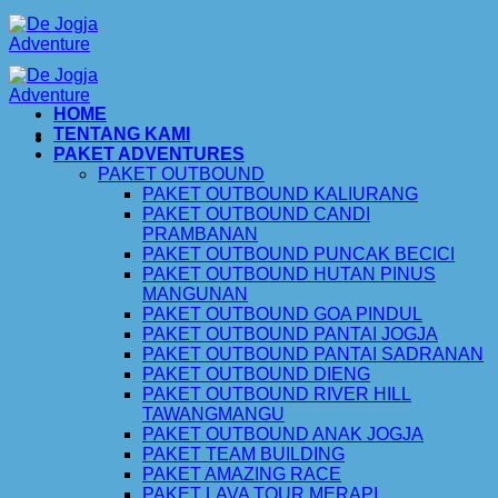
Skip
to
content
HOME
TENTANG KAMI
PAKET ADVENTURES
PAKET OUTBOUND
PAKET OUTBOUND KALIURANG
PAKET OUTBOUND CANDI
PRAMBANAN
PAKET OUTBOUND PUNCAK BECICI
PAKET OUTBOUND HUTAN PINUS
MANGUNAN
PAKET OUTBOUND GOA PINDUL
PAKET OUTBOUND PANTAI JOGJA
PAKET OUTBOUND PANTAI SADRANAN
PAKET OUTBOUND DIENG
PAKET OUTBOUND RIVER HILL
TAWANGMANGU
PAKET OUTBOUND ANAK JOGJA
PAKET TEAM BUILDING
PAKET AMAZING RACE
PAKET LAVA TOUR MERAPI