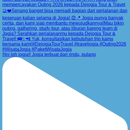
‼️Ini loh jogja‼️ Jogja terbuat dari rindu, pulang