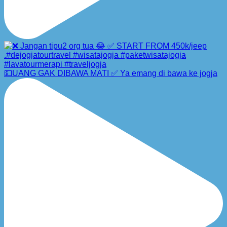
💵UANG GAK DIBAWA MATI ✅ Ya emang di bawa ke jogja