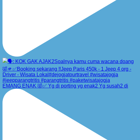
EMANG ENAK 🤣✅ Yg di porting yg enak2 Yg susah2 di