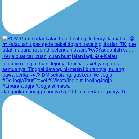
Jangankan nunggu punya Rp100 juta pertama, punya R