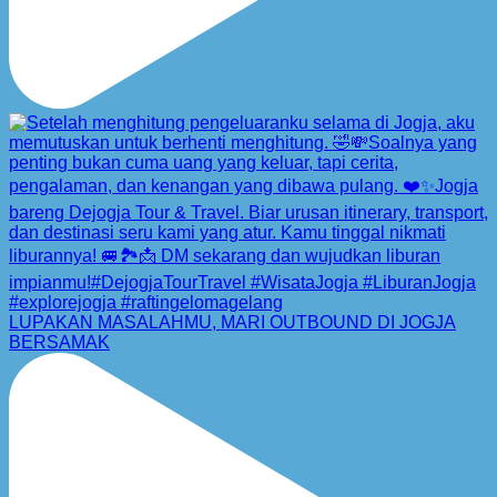
LUPAKAN MASALAHMU, MARI OUTBOUND DI JOGJA
BERSAMAK