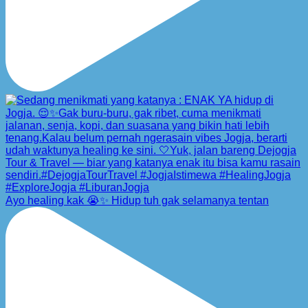
Ayo healing kak 😭✨ Hidup tuh gak selamanya tentan