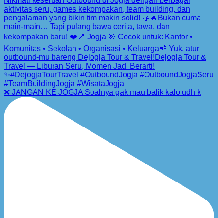
❌ JANGAN KE JOGJA Soalnya gak mau balik kalo udh k