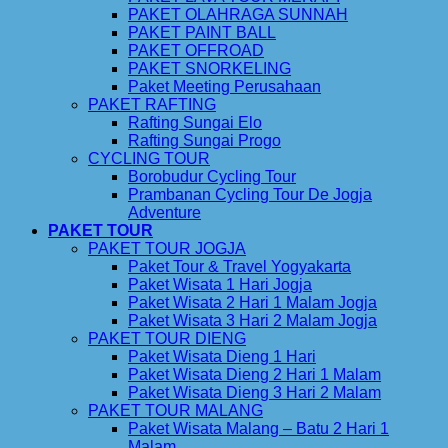
PAKET OLAHRAGA SUNNAH
PAKET PAINT BALL
PAKET OFFROAD
PAKET SNORKELING
Paket Meeting Perusahaan
PAKET RAFTING
Rafting Sungai Elo
Rafting Sungai Progo
CYCLING TOUR
Borobudur Cycling Tour
Prambanan Cycling Tour De Jogja
Adventure
PAKET TOUR
PAKET TOUR JOGJA
Paket Tour & Travel Yogyakarta
Paket Wisata 1 Hari Jogja
Paket Wisata 2 Hari 1 Malam Jogja
Paket Wisata 3 Hari 2 Malam Jogja
PAKET TOUR DIENG
Paket Wisata Dieng 1 Hari
Paket Wisata Dieng 2 Hari 1 Malam
Paket Wisata Dieng 3 Hari 2 Malam
PAKET TOUR MALANG
Paket Wisata Malang – Batu 2 Hari 1
Malam