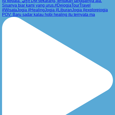
POV: Baru sadar kalau hobi healing itu ternyata ma