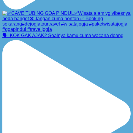
🗣️: KOK GAK AJAK2 Soalnya kamu cuma wacana doang