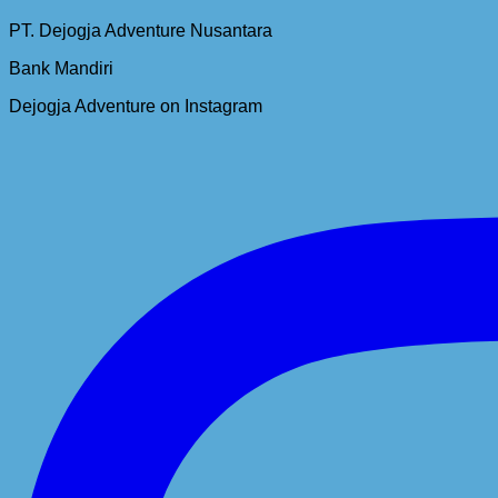
PT. Dejogja Adventure Nusantara
Bank Mandiri
Dejogja Adventure on Instagram