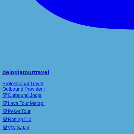
dejogjatourtravel
Professional Travel,
Outbound Provider :
🏆Outbound Jogja
🏆Lava Tour Merapi
🏆Peket Tour
🏆Rafting Elo
🏆VW Safari