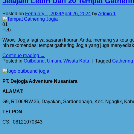
Jelajahi Lebih Dari 20 Tempat Gatheri
Posted on
February 1, 2024
April 26, 2024
by
Admin 1
01
Feb
Waow, Jogja lagi ya sasaran liburan Anda, memang ya kota gud
nih rekomendasi tempat gathering Jogja yang juga menyediaka
Continue reading
→
Posted in
Outbound
,
Umum
,
Wisata Kota
|
Tagged
Gathering 
PT. Dejogja Adventure Nusantara
ALAMAT:
G9, RT.06/RW.36, Dayakan, Sardonoharjo, Kec. Ngaglik, Ka
TELPON:
CS: 08121070343