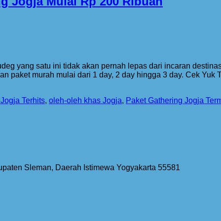
ng Jogja Mulai Rp 200 Ribuan
eg yang satu ini tidak akan pernah lepas dari incaran destina
n paket murah mulai dari 1 day, 2 day hingga 3 day. Cek Yuk T
Jogja Terhits
,
oleh-oleh khas Jogja
,
Paket Gathering Jogja Ter
bupaten Sleman, Daerah Istimewa Yogyakarta 55581